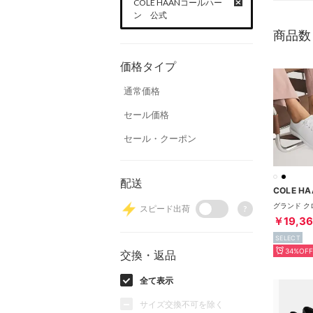
COLE HAANコールハー
ン 公式
商品数
価格タイプ
通常価格
セール価格
セール・クーポン
配送
COLE HA
スピード出荷
?
￥19,3
SELECT
34%OFF
交換・返品
全て表示
サイズ交換不可を除く