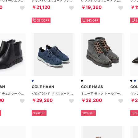
ピンチ ロングウィークエンダー ペニー ローファー mens （ネイビーブレザー/アンゴラ）
グランドクロスコート プレミア mens （ホワイト/ブラック/バーチ）
グランド クロスコート スニーカー mens （ブラック レザー / ブラック）
0
￥21,120
￥19,360
￥1
38%OFF
34%OFF
3
AN
COLE HAAN
COLE HAAN
COL
ゼログランド チェルシー ウォータープルーフ mens （ウォータープルーフ ブラック レザー / ブラック）
ゼログランド リマスタード スティッチライト ウィングチップ mens （ネイビーブレザー/メディタラネア/オイスターマッシュルーム）
ミューア モック トールブーツ mens （レイヴンスエード/レイヴン ウォータープルーフ）
00
￥29,260
￥29,260
￥2
30%OFF
30%OFF
30%