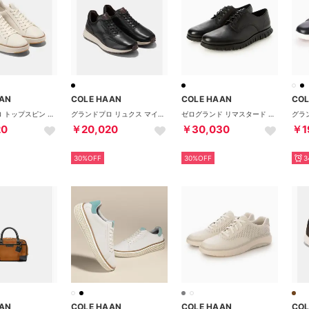
AN
COLE HAAN
COLE HAAN
COL
グランドプロ トップスピン ウォータープルーフ mens （アイボリー/シルバーバーチヌバック/アイボリー）
グランドプロ リュクス マイル スニーカー mens （ブラック/CHマデイラ/アンゴラ）
ゼログランド リマスタード プレーントゥ オックスフォード mens （ブラック/ブラック）
20
￥20,020
￥30,030
￥1
30%OFF
30%OFF
3
AN
COLE HAAN
COLE HAAN
COL