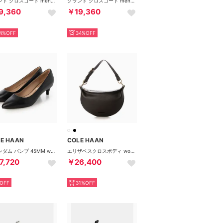
グランド クロスコート mens （ホワイト レザー）
グランド クロスコート mens （ネイビー レザー バーニッシュ）
9,360
￥19,360
4%OFF
34%OFF
E HAAN
COLE HAAN
ヴァンダム パンプ 45MM womens （ブラック レザー ウォータープルーフ）
エリザベスクロスボディ womens （ブラック）
7,720
￥26,400
OFF
31%OFF