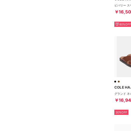
￥16,5
60%OFF
COLE HA
￥16,9
30%OFF