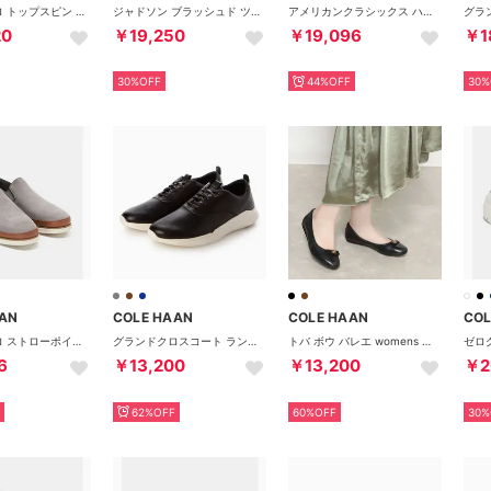
グランドプロ トップスピン ウォータープルーフ mens （アイボリー/CHダークセコイア/アンゴラ）
ジャドソン ブラッシュド ツイル クロスボディ mens （CHミッドナイトムーン）
アメリカンクラシックス ハンプトンローファー mens （ラバスモーク ヌバック/アンゴラ）
20
￥19,250
￥19,096
￥1
30%OFF
44%OFF
30%
AN
COLE HAAN
COLE HAAN
COL
グランドプロ ストローポイント ツインゴア mens （クワイエットシェード/CHダークセコイア/アイボリー）
グランドクロスコート ランオックス スニーカー mens （ダークブラウン）
トバ ボウ バレエ womens （ブラック レザー）
6
￥13,200
￥13,200
￥2
62%OFF
60%OFF
30%