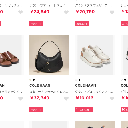
ビバリー スモール サッチェル womens （CHタバコスエード）
グランドプロ コート スカイウィーブ mens （アイボリーヌバック/トレリス）
グランドプロ フェザーアーク レーザースニーカー mens （アイボリー/シルバーバーチ/アイボリー）
00
￥24,640
￥20,790
￥1
30%OFF
30%OFF
30%
AN
COLE HAAN
COLE HAAN
COL
グランド ネオクラシック クロスストラップ サンダル mens （CHウッドベリー/ダークナチュラル）
カタリーナ スモール クロスボディ womens （ブラック）
グランドプロ マックスフィールド スリッポン スニーカー womens （アイボリー / ビスケット / アイボリー）
40
￥32,340
￥16,016
￥1
30%OFF
44%OFF
4