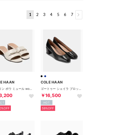
1
2
3
4
5
6
7
E HAAN
COLE HAAN
ケイリン ボウ ミュール womens （アイボリー レザー）
ゴートゥー シェイラ ブロック ヒール パンプ womens （ブラック レザー）
3,200
￥16,500
ECT
HOT
0%OFF
59%OFF