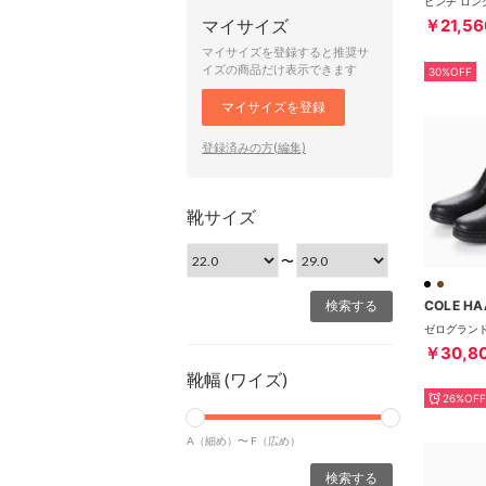
マイサイズ
￥21,56
マイサイズを登録すると推奨サ
イズの商品だけ表示できます
30%OFF
マイサイズを登録
登録済みの方(編集)
靴サイズ
〜
COLE HA
￥30,8
靴幅 (ワイズ)
26%OFF
A（細め）〜
F（広め）