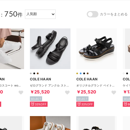
750
：
件
カラーをまとめる
AN
COLE HAAN
COLE HAAN
COL
グランド クロスコート womens （ブライト ホワイト / ホワイト）
ゼログランド アンクル ストラップ サンダル womens （ブラック / ブラック）
オリジナルグランド ペイトン フラットフォーム womens （ブラック / ブラック）
60
￥25,520
￥25,520
￥1
SELECT
SELECT
SEL
33%OFF
33%OFF
6