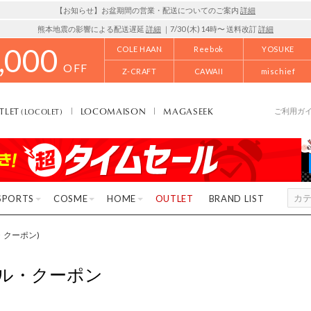
【お知らせ】お盆期間の営業・配送についてのご案内
詳細
熊本地震の影響による配送遅延
詳細
｜7/30 (木) 14時〜 送料改訂
詳細
,000
COLE HAAN
Reebok
YOSUKE
OFF
Z-CRAFT
CAWAII
mischief
TLET
LOCOMAISON
MAGASEEK
(LOCOLET)
ご利用ガ
SPORTS
COSME
HOME
OUTLET
BRAND LIST
ル・クーポン)
ル・クーポン