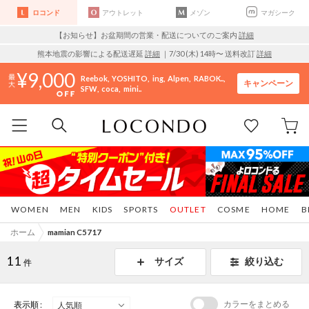
ロコンド
アウトレット
メゾン
マガシーク
【お知らせ】お盆期間の営業・配送についてのご案内
詳細
熊本地震の影響による配送遅延
詳細
｜7/30 (木) 14時〜 送料改訂
詳細
9,000
Reebok
YOSHITO
ing
Alpen
RABOK..
キャンペーン
SFW
coca
mini..
WOMEN
MEN
KIDS
SPORTS
OUTLET
COSME
HOME
B
ホーム
mamian C5717
11
サイズ
絞り込む
件
カラーをまとめる
表示順 :