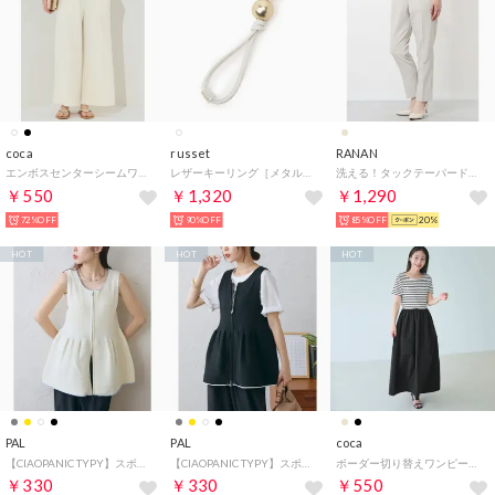
coca
russet
RANAN
エンボスセンターシームワイドパンツ （Ivory）
レザーキーリング［メタルパーツ］(CEー1561) （White）
洗える！タックテーパードパンツ （エクリュ）
￥550
￥1,320
￥1,290
72%OFF
90%OFF
85%OFF
20%
HOT
HOT
HOT
PAL
PAL
coca
【CIAOPANIC TYPY】スポンディッシュWZIPペプラム配色ニットベスト （ivory）
【CIAOPANIC TYPY】スポンディッシュWZIPペプラム配色ニットベスト （black）
ボーダー切り替えワンピース （Black）
￥330
￥330
￥550