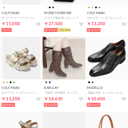
COLE HAAN
MODE FOURRURE
COLE HAAN
ザ ゴートゥー パーク パンプ 65MM womens （CH ルージュ パテント レザー）
イタリア製本革フロントベルト馬毛トートバッグ （ホワイトゼブラ）
ゼログランド ダブルバンド スライド サンダル womens （オイル グリーン / アイボリー）
￥11,000
￥27,500
￥13,200
74%OFF
74%OFF
30%
63%OFF
COLE HAAN
BARCLAY
MODELLO
ゼログランド ダブルバンド スライド サンダル womens （ソフト ゴールド タルカ / アイボリー）
【本革 / 日本製】 ルーズフィット シャーリング ハーフブーツ （CHON）
【幅広3E】メンズ ビジネスシューズ ストレートチップ 本革 歩きやすい 革靴 DM1511A（ブラック）
￥13,200
￥14,630
￥10,450
63%OFF
50%OFF
50%OFF