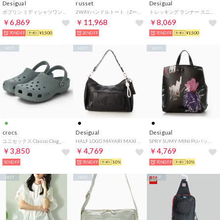
Desigual
russet
Desigual
ポプリン ミディシャツワンピース （グレー/ブラック）
2WAYハンドルトート（Zー063ーOUT） （Grege/BL）
トレッキング ランナー スニーカー （マルチ）
￥6,869
￥11,968
￥8,069
70%OFF
¥1,500
20%OFF
70%OFF
¥1,500
HOT
HOT
HOT
crocs
Desigual
Desigual
ユニセックス Classic Clog_クラシック クロッグ 10001-3YO (グリーン)
HALF LOGO MAYARI MAXI CONT PUハンドバッグ （グレー/ブラック）
SPRY SUMY MINI PUバックパックミニ （グレー/ブラック）
￥3,850
￥4,769
￥4,769
50%OFF
70%OFF
10%
70%OFF
10%
HOT
HOT
HOT