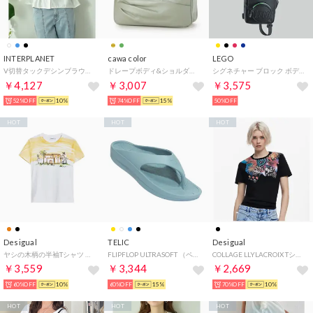
INTERPLANET
cawa color
LEGO
V切替タックデシンブラウス （オフホワイト）
ドレープボディ&ショルダーバッグ （パールミント）
シグネチャー ブロック ボディバッグ バックパック SIGNATURE Brick 1x2 Sling Bag 20207-0354 （Black） （ブラック）
￥4,127
￥3,007
￥3,575
52%OFF
10%
74%OFF
15%
50%OFF
HOT
HOT
HOT
Desigual
TELIC
Desigual
ヤシの木柄の半袖Tシャツ （オレンジ）
FLIPFLOP ULTRASOFT （ペールブルー）
COLLAGE LLYLACROIX Tシャツショートスリーブ （ブラック）
￥3,559
￥3,344
￥2,669
60%OFF
10%
60%OFF
15%
70%OFF
10%
HOT
HOT
HOT