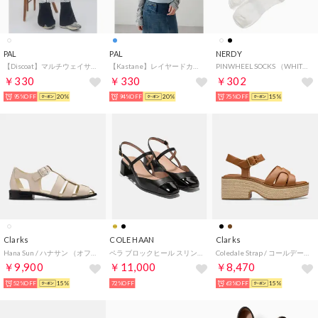
PAL
PAL
NERDY
【Discoat】マルチウェイサテンミドルスカート （offwhite）
【Kastane】レイヤードカットソーSET （sax blue）
PINWHEEL SOCKS （WHITE） ピンホイールソックス（ホワイト）
￥330
￥330
￥302
95%OFF
20%
94%OFF
20%
75%OFF
15%
Clarks
COLE HAAN
Clarks
Hana Sun / ハナサン （オフホワイトレザー）
ペラ ブロックヒール スリング 35MM womens （ブラック レザー）
Coledale Strap / コールデールストラップ （タンレザー）
￥9,900
￥11,000
￥8,470
52%OFF
15%
72%OFF
63%OFF
15%