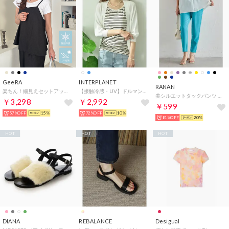
GeeRA
INTERPLANET
RANAN
楽ちん！細見えセットアップ風キャミソールサロペット （ブラック）
【接触冷感・UV】ドルマンカーディガン （オフホワイト）
美シルエットタックパンツ （ファニーブルー65）
￥3,298
￥2,992
￥599
57%OFF
15%
72%OFF
10%
81%OFF
20%
HOT
HOT
HOT
DIANA
REBALANCE
Desigual