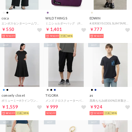
coca
WILD THINGS
EDWIN
エンボスセンターシームワイドパンツ （Black）
ミニショルダーバッグ （PURPLE）
#JERSEYS COOL SLIM TAPERED 14 （ベージュ）
￥550
￥1,401
￥777
72%OFF
74%OFF
15%
92%OFF
HOT
HOT
HOT
comoely closet
TIGORA
as
ボリューミーAラインワンピース （ブラック）
メンズ クロスクォーターパンツ iCOOL 遮熱UV カプリパンツ TR-9A1035QP （ブラック）
高島ちぢみ綿100%日本製さらっと半袖Tシャツ （ネイビー）
￥1,559
￥999
￥924
88%OFF
15%
50%OFF
53%OFF
15%
HOT
HOT
HOT