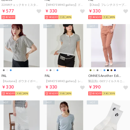
22AWチェックキャミスタンドカラー POコンビ 788422B ピンク （レッド）
【WHO'S WHO gallery】ドットレイヤードヘンリートップス （gray）
【Chico】フレンチスリーブボレロ風リボントップス （ivory）
￥577
￥330
￥330
85%OFF
94%OFF
20%
94%OFF
20%
HOT
HOT
HOT
PAL
PAL
OMNES Another Edition
【Kastane】ボウタイボーダーtee （offwhite）
【WHO'S WHO gallery】レイヤードヘンリーS/Sトップス （gray）
製品洗い365ツイルスキニーパンツ （レンガ）
￥330
￥330
￥390
94%OFF
20%
93%OFF
20%
85%OFF
15%
HOT
HOT
HOT