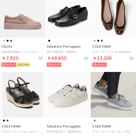
Clarks
Salvatore Ferragamo
COLE HAAN
Mayhill Walk / メイヒルウォーク （ライトピンクレザー）
M CASPIAN （NERO）
ヤラ ソフト バレエ womens （レオパード プリント スエード）
￥7,920
￥69,850
￥13,200
65%OFF
15%
42%OFF
60%OFF
COLE HAAN
Salvatore Ferragamo
COLE HAAN
クラウドフィール シルビー エスパドリーユ ウェッジ 75MM womens （ブラック スエード）
M ACHILLE 1 （BIANCO）
グランド ハリオン カップLTT mens （アルティメットグレースエード/メディタラネア/オプティックホワイト）