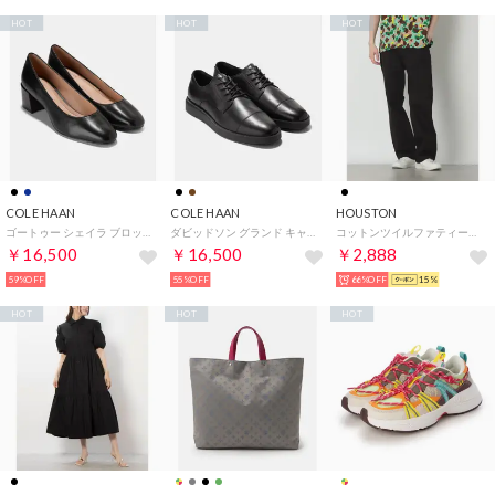
HOT
HOT
HOT
COLE HAAN
COLE HAAN
HOUSTON
ゴートゥー シェイラ ブロック ヒール パンプ womens （ブラック レザー）
ダビッドソン グランド キャップトゥ オックスフォード mens （ブラック/ブラック）
コットンツイルファティーグパンツ （BK）
￥16,500
￥16,500
￥2,888
59%OFF
55%OFF
66%OFF
15%
HOT
HOT
HOT