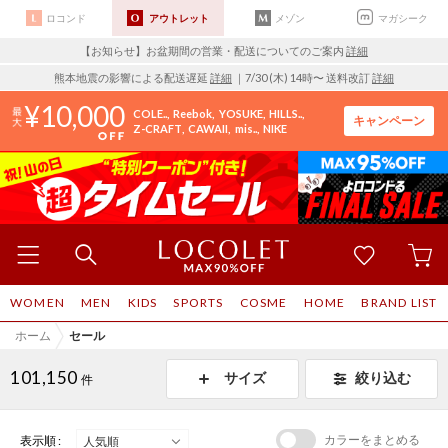
ロコンド
アウトレット
メゾン
マガシーク
【お知らせ】お盆期間の営業・配送についてのご案内
詳細
熊本地震の影響による配送遅延
詳細
｜7/30 (木) 14時〜 送料改訂
詳細
10,000
COLE..
Reebok
YOSUKE
HILLS..
キャンペーン
Z-CRAFT
CAWAII
mis..
NIKE
WOMEN
MEN
KIDS
SPORTS
COSME
HOME
BRAND LIST
ホーム
セール
101,150
サイズ
絞り込む
件
カラーをまとめる
表示順 :