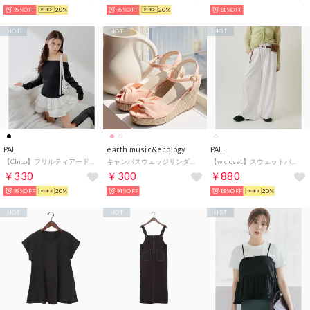
95%OFF
20%
95%OFF
20%
81%OFF
HOT
HOT
HOT
PAL
earth music&ecology
PAL
【Chico】フリルティアードオフショルチュニック （black(1)）
キャンバスウェッジサンダル （Pink）
【w closet】スウェットバギーパンツ （offwhite）
￥330
￥300
￥880
95%OFF
20%
94%OFF
88%OFF
20%
HOT
HOT
HOT