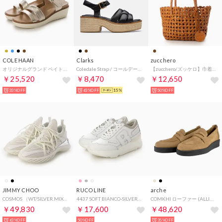
COLE HAAN
Clarks
zucchero
オリジナルグランド ペイトン フラットフォーム womens （ソフト ゴールド メタリック / アイボリー）
Coledale Strap / コールデールストラップ （ブラックレザー）
【zucchero/ズッケロ】巾着付き 石畳編み 本革ハンドバッグ （ブラウン）
￥25,520
￥8,470
￥12,650
33%OFF
63%OFF
15%
50%OFF
JIMMY CHOO
RUCO LINE
arche
COSMOS （WT/SILVER.MIX）
4437 SOFT BIANCO-SILVER （BIANCO-SILVER）
COMKHI ローファー (ALLINU)（ベージュ） （SABANA）
￥49,830
￥17,600
￥48,620
63%OFF
50%OFF
35%OFF