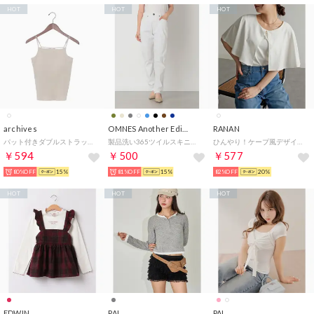
HOT
HOT
HOT
archives
OMNES Another Edition
RANAN
パット付きダブルストラップキャミソール （OFF WHITE）
製品洗い365ツイルスキニーパンツ （ホワイト）
ひんやり！ケープ風デザインカットソーブラウス （オフホワイト）
￥594
￥500
￥577
80%OFF
15%
81%OFF
15%
82%OFF
20%
HOT
HOT
HOT
EDWIN
PAL
PAL