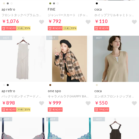
ap retro
FINE
coca
フロントタックペプラムコットンTシャツ （チャコールグレー）
ジャンパースカート （チャコールグレー）
ホイップフリルキャミトップス （Black）
￥1,076
￥792
￥110
73%OFF
15%
90%OFF
15%
93%OFF
HOT
HOT
HOT
ap retro
one spo
coca
バックリボンティアードノースリワンピース （オフホワイト）
キャラメルラテ(HAPPY BAG)【返品不可商品】 （ブラウン）
エンボスフロントジップオールインワン （Beige）
￥898
￥999
￥550
85%OFF
15%
90%OFF
79%OFF
HOT
HOT
HOT