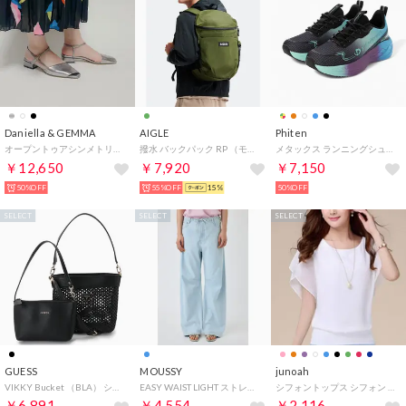
Daniella & GEMMA
AIGLE
Phiten
オープントゥアシンメトリーバックストラップパンプス （ガンメタ）
撥水 バックパック RP （モスグリーン）
メタックス ランニングシューズ （ブルー）
￥12,650
￥7,920
￥7,150
50%OFF
55%OFF
15%
50%OFF
SELECT
SELECT
SELECT
GUESS
MOUSSY
junoah
VIKKY Bucket （BLA） ショルダーバッグ レディース
EASY WAIST LIGHT ストレートデニム L/BLU1
シフォントップス シフォン ブラウス レディース 半袖 （ホワイト）
￥6,891
￥4,554
￥2,116