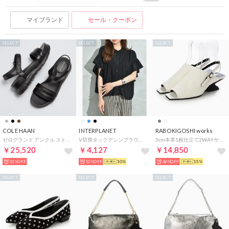
マイブランド
セール・クーポン
SELECT
SELECT
SELECT
COLE HAAN
INTERPLANET
RABOKIGOSHI works
ゼログランド アンクル ストラップ サンダル womens （ブラック / ブラック）
V切替タックデシンブラウス （ブラック）
5cm本革1枚仕立て2WAYサンダル （ホワイト）
￥25,520
￥4,127
￥14,850
33%OFF
52%OFF
10%
46%OFF
15%
SELECT
SELECT
SELECT