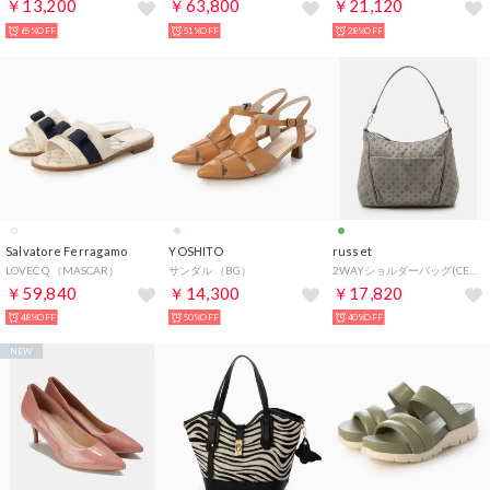
￥13,200
￥63,800
￥21,120
65%OFF
51%OFF
28%OFF
Salvatore Ferragamo
YOSHITO
russet
LOVEC Q （MASCAR）
サンダル （BG）
2WAYショルダーバッグ(CEー238ーOUT) （Grege/BL2）
￥59,840
￥14,300
￥17,820
48%OFF
50%OFF
40%OFF
NEW