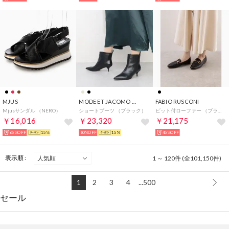
MJUS
MODE ET JACOMO SELECT
FABIO RUSCONI
Mjusサンダル （NERO）
ショートブーツ （ブラック）
ビット付ローファー （ブラック）
￥16,016
￥23,320
￥21,175
65%OFF
15%
60%OFF
15%
45%OFF
表示順 :
1 ～ 120件 (全101,150件)
1
2
3
4
...500
セール