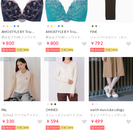
AMOSTYLE BY Triumph
AMOSTYLE BY Triumph
FINE
夢みるブラ(R) ノンワイヤー エアリー 世界の絶景(E.Fカップ) AMST1465 HU JX （ブルー）
夢みるブラ(R) ノンワイヤー エアリー 世界の絶景(B.C.Dカップ) AMST1465 HU JX （グリーン）
ジャンパースカート （カーキ）
￥800
￥800
￥792
82%OFF
30%
79%OFF
30%
90%OFF
15%
HOT
HOT
HOT
PAL
OMNES
earth music&ecology
【Chico】ケーブルアメスリポロニット （white）
ストレッチジャガード クルーネック長袖Tシャツ （エクリュ）
キャンバスウェッジサンダル （Ivory）
￥330
￥594
￥499
94%OFF
20%
70%OFF
15%
90%OFF