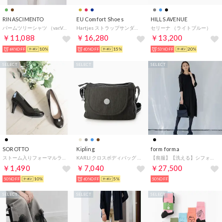
RINASCIMENTO
EU Comfort Shoes
HILLS AVENUE
パームツリーシャツ （var.Verde Acqua）
Hartjes ストラップサンダル （NAVY）
セリーナ （ライトブルー）
￥11,088
￥16,280
￥13,200
64%OFF
10%
60%OFF
15%
53%OFF
20%
SELECT
SELECT
SELECT
SOROTTO
Kipling
form forma
ストーム入りフォーマルラウンドトゥパンプス （ブラックエナメル調）
KARLI クロスボディバッグ （Denim Stone）
【喪服】【洗える】シフォンジョーゼット セミフレアブラックフォーマルワンピース＜大きいサイズ有＞夏/セレモニー/七五三 （黒）
￥1,490
￥7,040
￥27,500
50%OFF
10%
60%OFF
5%
50%OFF
SELECT
SELECT
SELECT