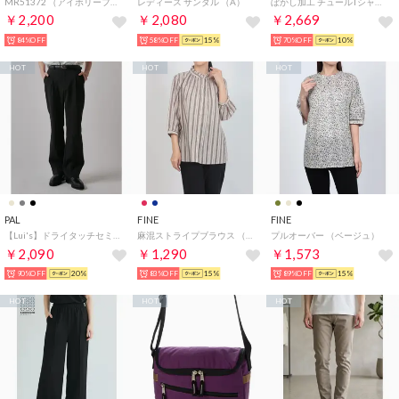
MR51372 （アイボリーファー）
レディース サンダル （A）
ぼかし加工 チュールTシャツ （ピンク/レッド）
￥2,200
￥2,080
￥2,669
84%OFF
58%OFF
15%
70%OFF
10%
HOT
HOT
HOT
PAL
FINE
FINE
【Lui's】ドライタッチセミフレアパンツ （black）
麻混ストライプブラウス （エンジ×生成）
プルオーバー （ベージュ）
￥2,090
￥1,290
￥1,573
90%OFF
20%
83%OFF
15%
89%OFF
15%
HOT
HOT
HOT