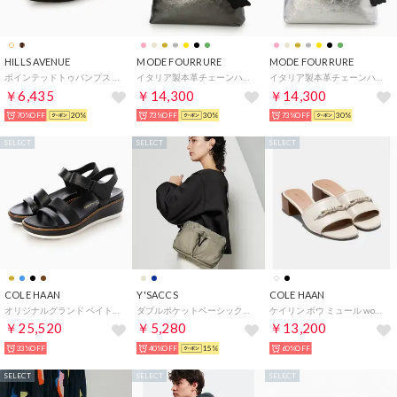
HILLS AVENUE
MODE FOURRURE
MODE FOURRURE
ポインテッドトゥパンプス （ブラックドット）
イタリア製本革チェーンハンドルバッグ （ブラックメタル）
イタリア製本革チェーンハンドルバッグ （シルバー/SV）
￥6,435
￥14,300
￥14,300
70%OFF
20%
73%OFF
30%
73%OFF
30%
SELECT
SELECT
SELECT
COLE HAAN
Y'SACCS
COLE HAAN
オリジナルグランド ペイトン フラットフォーム womens （ブラック / ブラック）
ダブルポケットベーシックショルダー （グレージュ）
ケイリン ボウ ミュール womens （アイボリー レザー）
￥25,520
￥5,280
￥13,200
33%OFF
40%OFF
15%
60%OFF
SELECT
SELECT
SELECT