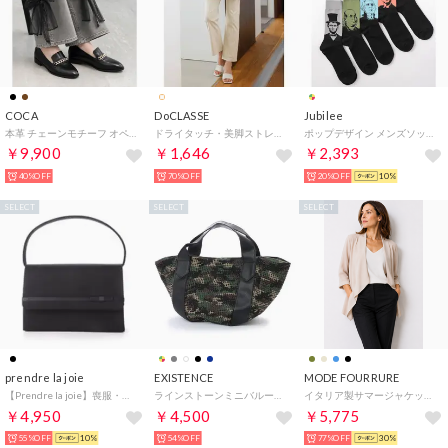
COCA
DoCLASSE
Jubilee
本革 チェーンモチーフ オペラシューズ （ブラック）
ドライタッチ・美脚ストレートパンツ／68? （ストライプ）
ポップデザイン メンズソックス5足セット 靴下（MIX）
￥9,900
￥1,646
￥2,393
40%OFF
70%OFF
20%OFF
10%
SELECT
SELECT
SELECT
prendre la joie
EXISTENCE
MODE FOURRURE
【Prendre la joie】喪服・礼服 サテン切り替えブラックフォーマルバッグ （ブラック）
ラインストーンミニバルーンバッグ （迷彩）
イタリア製サマージャケット （ベージュ）
￥4,950
￥4,500
￥5,775
55%OFF
10%
54%OFF
77%OFF
30%