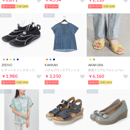
65%OFF
20%
70%OFF
35%OFF
10%
SELECT
SELECT
SELECT
ZEENO
KANKAN
AKAKURA
レディース メンズ キッズ ジュニア ユニセックス サンダル アクアシューズ マリンシューズ アウトドアシューズ 水陸両用 ウォーターシューズ （ブラック/グレー）
バグルブロックプリントコットンブラウス （ブルー）
変形クリアヒールミュールサンダル （YE）
￥1,980
￥3,350
￥6,160
60%OFF
15%
55%OFF
60%OFF
15%
SELECT
SELECT
SELECT