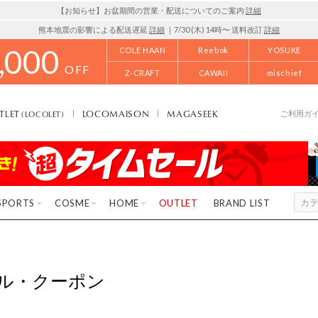
【お知らせ】お盆期間の営業・配送についてのご案内
詳細
熊本地震の影響による配送遅延
詳細
｜7/30 (木) 14時〜 送料改訂
詳細
,000
COLE HAAN
Reebok
YOSUKE
OFF
Z-CRAFT
CAWAII
mischief
TLET
LOCOMAISON
MAGASEEK
(LOCOLET)
ご利用ガ
SPORTS
COSME
HOME
OUTLET
BRAND LIST
ル・クーポン