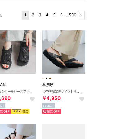
1
2
3
4
5
6
...500
る
IAN
卑弥呼
やわらかソールレースアップスニーカーサンダル （ブラック）
【WEB限定デザイン】リカバリートングサンダル/661251 （ブラック）
,690
￥4,950
ECT
SELECT
0%OFF
15%
50%OFF