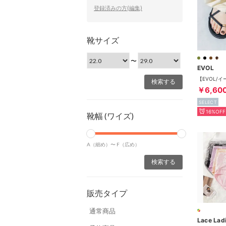
登録済みの方(編集)
靴サイズ
〜
EVOL
￥6,60
SELECT
16%OFF
靴幅 (ワイズ)
A（細め）〜
F（広め）
販売タイプ
通常商品
Lace Lad