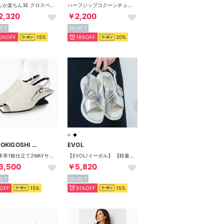
ふかふか楽ちん3E クロスベルトカジュアルサンダル （ブラック）
ハーフジップコクーンチュニック （グレージュ）
2,320
￥2,200
ECT
SELECT
0%OFF
15%
19%OFF
20%
RABOKIGOSHI works
EVOL
5cm本革1枚仕立て2WAYサンダル （ホワイト）
【EVOL/イーボル】 【軽量・ふかふか】超軽量クロスビジューベルトスポーツサンダル JA4011 （シルバー）
6,500
￥5,820
ECT
SELECT
OFF
15%
51%OFF
15%