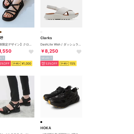
呼
Clarks
【WEB限定デザイン】クロスストラップサンダル/651250 （ブラック）
DashLite Wish / ダッシュライトウィッシュ （ホワイトインタレスト）
1,550
￥8,250
ECT
SELECT
5%OFF
¥1,000
53%OFF
15%
HOKA