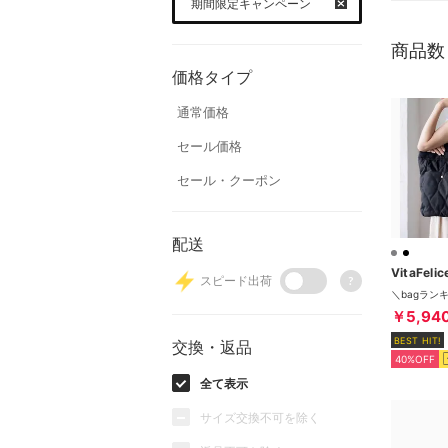
期間限定キャンペーン
商品数
価格タイプ
通常価格
セール価格
セール・クーポン
配送
VitaFelic
スピード出荷
?
￥5,94
BEST HIT!
交換・返品
40%OFF
全て表示
サイズ交換不可を除く