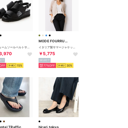
MODE FOURRURE
ボリュームソールベルトサンダル （ブラック）
イタリア製サマージャケット （ベージュ）
3,970
￥5,775
ECT
SELECT
OFF
15%
77%OFF
30%
ntal TRaffic
hirari.tokyo