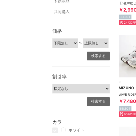
予約商品
￥2,99
共同購入
SELECT
24%OFF
価格
〜
割引率
MIZUNO
￥7,480
SELECT
60%OFF
カラー
ホワイト