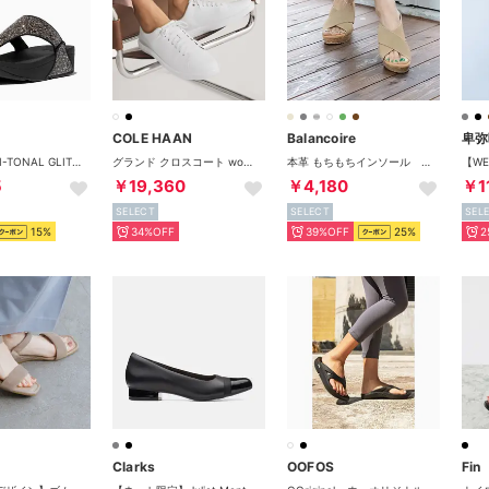
COLE HAAN
Balancoire
卑弥
LULU MULTI-TONAL GLITTER TOE-POST SANDALS （Black Multi）
グランド クロスコート womens （ブライト ホワイト / ホワイト）
本革 もちもちインソール クロスベルトウェッジサンダル （ベージュ）
5
￥19,360
￥4,180
￥1
SELECT
SELECT
SEL
15%
34%OFF
39%OFF
25%
2
Clarks
OOFOS
Fin