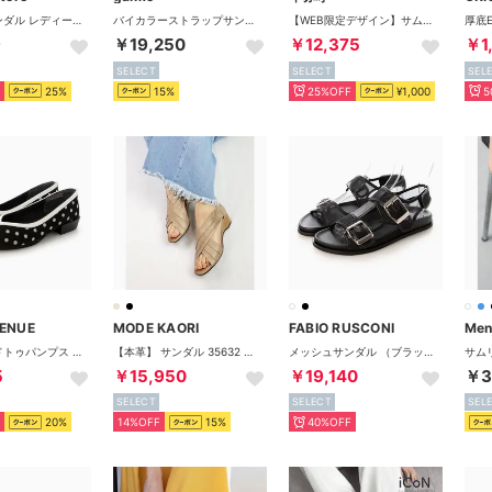
ミュールサンダル レディース ぺたんこ
バイカラーストラップサンダル （グレー）
【WEB限定デザイン】サムリングトングサンダル/650203 （ブラック）
9
￥19,250
￥12,375
￥1
SELECT
SELECT
SEL
25%
15%
25%OFF
¥1,000
5
VENUE
MODE KAORI
FABIO RUSCONI
Men
ポインテッドトゥパンプス （ブラックドット）
【本革】 サンダル 35632 （グレージュ）
メッシュサンダル （ブラック）
5
￥15,950
￥19,140
￥3
SELECT
SELECT
SEL
20%
14%OFF
15%
40%OFF