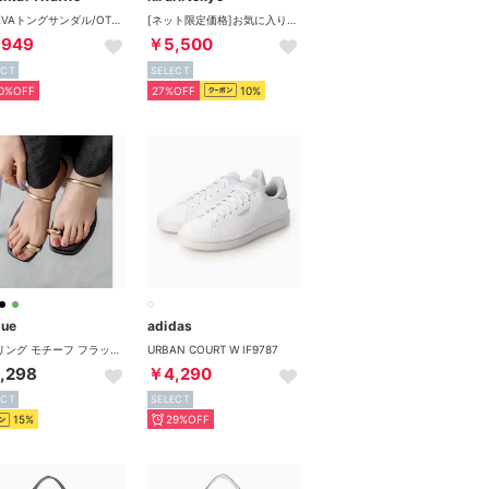
厚底EVAトングサンダル/OT3226 （BLACK）リカバリー
[ネット限定価格]お気に入り登録６０００人突破幅広全天候日本製木型SL11ラウンド型
,949
￥5,500
ECT
SELECT
0%OFF
27%OFF
10%
ue
adidas
サムリング モチーフ フラットサンダル（1020ブラックメタルPU）
URBAN COURT W IF9787
,298
￥4,290
ECT
SELECT
15%
29%OFF