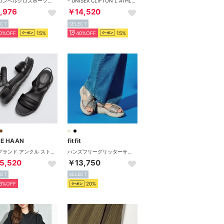
ナイロンベルクロスポーツサンダル【低反発スポンジ入り】 （ブラック）
- UNISEX CLIFTON L ATHLETICS【1160050-BBLC】 （BLACK/BLACK）
,976
￥14,520
ECT
SELECT
0%OFF
15%
40%OFF
15%
E HAAN
fitfit
ゼログランド アンクル ストラップ サンダル womens （ブラック / ブラック）
ハンズフリーグリッターサンダル651 （ラメベージュ）
5,520
￥13,750
ECT
SELECT
3%OFF
20%