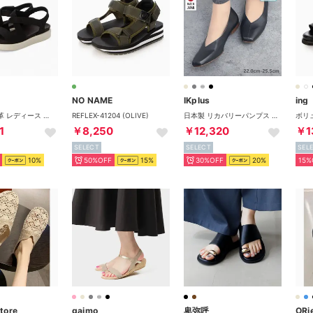
NO NAME
IKplus
ing
フロート 本革 レディース フラット ストラップ サンダル EU35 （BLACK）
REFLEX-41204 (OLIVE)
日本製 リカバリーパンプス 国家資格取得整体師と一緒に作ったパンプス 外反母趾対応 超軽量150g未満 レイン対応 晴雨兼用 ■ブラック スムース■ パンプス コンフォートシューズ フラットシューズ 1625 神戸シューズ kobe shoes
1
￥8,250
￥12,320
￥1
SELECT
SELECT
SEL
10%
50%OFF
15%
30%OFF
20%
15%
tore
gaimo
卑弥呼
ORie