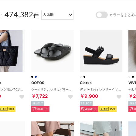
474,382
：
件
カラーをまとめ
e
OOFOS
Clarks
VIV
＼bagランキング1位／10ポケットキルティングトートバッグ （BLACK）
ウーオリジナル リカバリーサンダル （ブラック）
Wrenly Eve / レンリーイヴ （ブラック/ブラック）
0
￥7,722
￥9,900
￥2
SELECT
SELECT
SEL
10%
10%OFF
40%OFF
15%
1