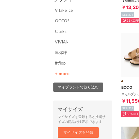
￥13,20
VitaFelice
SELECT
OOFOS
25%OFF
Clarks
VIVIAN
卑弥呼
fitflop
+ more
マイブランドで絞り込む
ECCO
￥11,55
マイサイズ
SELECT
58%OFF
マイサイズを登録すると推奨サ
イズの商品だけ表示できます
マイサイズを登録