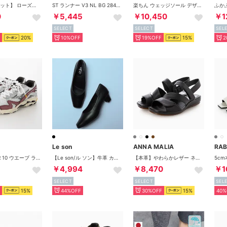
【5色10枚セット】 ローズ柄ハイウエストコットンショーツ【返品不可商品】 （10枚セット（5色））
ST ランナー V3 NL BG 284901 （ブラック）
楽ちん ウェッジソール デザインコンフォートサンダル （ベージュ）
0
￥5,445
￥10,450
￥1
SELECT
SELECT
SEL
20%
10%OFF
19%OFF
15%
2
Le son
ANNA MALIA
WAVE RIDER 10 ウエーブ ライダー 10D1GA243114 （WHITE/BLACK/WINERED）
【Le son/ル ソン】牛革 カウレザースクエアパンプス 走れる 痛くない 甲高 幅広 外反母趾 （ブラック）
【本革】やわらかレザー ネックベルト サンダル プラット製法 （ブラック）
￥4,994
￥8,470
￥1
SELECT
SELECT
SEL
15%
44%OFF
30%OFF
15%
40%