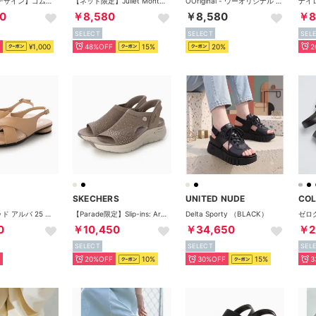
【WEB限定デザイン】ゴムストラップサンダル/661250 （ベージュ）
【ネット限定】Juliet Monte / ジュリエットモンテ （ブラックレザー/シンセティック）
OOriginal - ウーオリジナル （black）
0
￥8,580
￥8,580
￥8
SELECT
SELECT
SEL
¥1,000
48%OFF
15%
20%
2
SKECHERS
UNITED NUDE
COL
スカルプテッド アルバ 25 本革 レディース フラット ストラップ サンダル EU35 （BISCUIT）
【Parade限定】Slip-ins: Arch Fit 2.0 - Stardust（スリップインズ：アーチフィット 2.0 スターダスト） 164016 （ダークトープ）
Delta Sporty （BLACK）
0
￥10,450
￥34,650
￥2
SELECT
SELECT
SEL
20%OFF
10%
30%OFF
15%
3