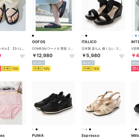
OOFOS
ITALICO
INT
【EVOL/イーボル】 【S-LLサイズ展開・軽量】軽量厚底クロスストラップトングサンダル JA5908 （ブラック）
OOMEGA/ウーメガ 厚底 リカバリーサンダル 2000440003211 （ブラック）
日本製 楽ちん 痛くない ゴムフィットウェッジソールサンダル （ブラック）
0
￥12,980
￥5,980
￥4
SELECT
SELECT
SEL
15%
10%
15%
5
ies
PUMA
Espresso
Mill