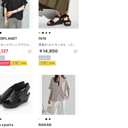
ERPLANET
fitfit
V切替タックデシンブラウス （ブラック）
厚底3ベルトサンダル （ブラック×ブラック）
,127
￥14,850
ECT
SELECT
2%OFF
10%
20%
a sports
RANAN