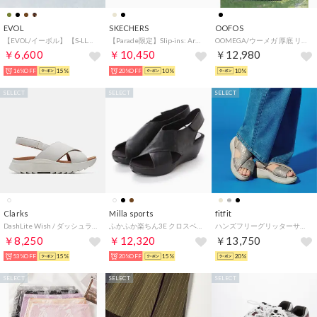
EVOL
SKECHERS
OOFOS
【EVOL/イーボル】 【S-LLサイズ展開・軽量】軽量厚底クロスストラップトングサンダル JA5908 （ブラック）
【Parade限定】Slip-ins: Arch Fit 2.0 - Stardust（スリップインズ：アーチフィット 2.0 スターダスト） 164016 （ダークトープ）
OOMEGA/ウーメガ 厚底 リカバリーサンダル 2000440003211 （ブラック）
￥6,600
￥10,450
￥12,980
16%OFF
15%
20%OFF
10%
10%
SELECT
SELECT
SELECT
Clarks
Milla sports
fitfit
DashLite Wish / ダッシュライトウィッシュ （ホワイトインタレスト）
ふかふか楽ちん3E クロスベルトカジュアルサンダル （ブラック）
ハンズフリーグリッターサンダル651 （ラメベージュ）
￥8,250
￥12,320
￥13,750
53%OFF
15%
20%OFF
15%
20%
SELECT
SELECT
SELECT