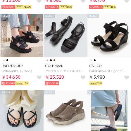
￥13,200
￥8,580
￥8,976
25%OFF
¥1,000
48%OFF
15%
20%OFF
15%
SELECT
SELECT
SELECT
UNITED NUDE
COLE HAAN
ITALICO
Delta Sporty （BLACK）
ゼログランド アンクル ストラップ サンダル womens （ブラック / ブラック）
日本製 楽ちん 痛くない ゴムフィットウェッジソールサンダル （ブラック）
￥34,650
￥25,520
￥5,980
30%OFF
15%
33%OFF
15%
SELECT
SELECT
SELECT