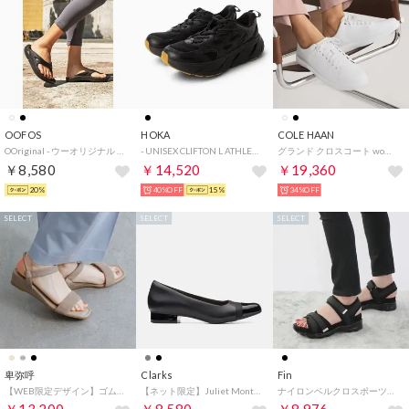
OOFOS
HOKA
COLE HAAN
OOriginal - ウーオリジナル （black）
- UNISEX CLIFTON L ATHLETICS【1160050-BBLC】 （BLACK/BLACK）
グランド クロスコート womens （ブライト ホワイト / ホワイト）
￥8,580
￥14,520
￥19,360
20%
40%OFF
15%
34%OFF
SELECT
SELECT
SELECT
卑弥呼
Clarks
Fin
【WEB限定デザイン】ゴムストラップサンダル/661250 （ベージュ）
【ネット限定】Juliet Monte / ジュリエットモンテ （ブラックレザー/シンセティック）
ナイロンベルクロスポーツサンダル【低反発スポンジ入り】 （ブラック）