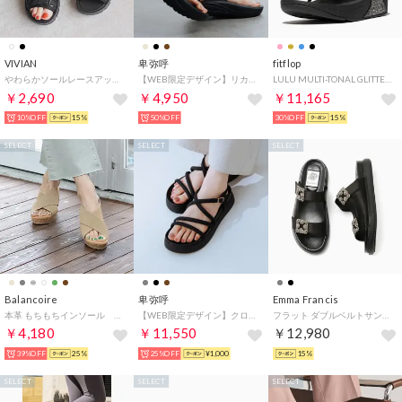
VIVIAN
卑弥呼
fitflop
やわらかソールレースアップスニーカーサンダル （ブラック）
【WEB限定デザイン】リカバリートングサンダル/661251 （ブラック）
LULU MULTI-TONAL GLITTER TOE-POST SANDALS （Black Multi）
￥2,690
￥4,950
￥11,165
10%OFF
15%
50%OFF
30%OFF
15%
SELECT
SELECT
SELECT
Balancoire
卑弥呼
Emma Francis
本革 もちもちインソール クロスベルトウェッジサンダル （ベージュ）
【WEB限定デザイン】クロスストラップサンダル/651250 （ブラック）
フラット ダブルベルトサンダル （ブラック サテン）
￥4,180
￥11,550
￥12,980
39%OFF
25%
25%OFF
¥1,000
15%
SELECT
SELECT
SELECT