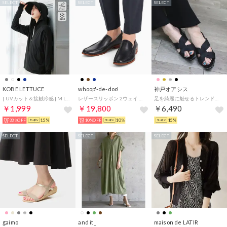
SELECT
SELECT
SELECT
KOBE LETTUCE
whoop'-de-doo'
神戸オアシス
[ UVカット＆接触冷感 ] M L XL 取り外しサンバイザー付きパーカー【A指穴】[選べる2タイプ] [C7760]【返品不可商品】 （ブラック）
レザースリッポン 2ウェイ 通勤休日対応 (BL)
足を綺麗に魅せるトレンドのスクエアトゥミュール （BL）
￥1,999
￥19,800
￥6,490
33%OFF
15%
10%OFF
10%
15%
SELECT
SELECT
SELECT
gaimo
and it_
maison de LATIR