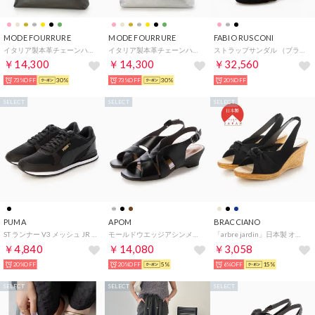
MODE FOURRURE
MODE FOURRURE
FABIO RUSCONI
イタリア製本革チェーンハンドルバッグ （ブラックメタル）
イタリア製本革チェーンハンドルバッグ （シルバー/SV）
ストラップサンダル （ブラック）
￥14,300
￥14,300
￥32,560
73%OFF
30%
73%OFF
30%
20%OFF
SELECT
SELECT
SELECT
PUMA
APOM
BRACCIANO
ST ランナー V3 メッシュ JR 385510.12L
モールドウエッジアシンメトリースリングバックサンダル45 （ブラック）
「arbre jardin」日本製 オープントゥウェッジソール ストラップサンダル BRACCIANOセレクト （ブラック）
￥4,840
￥14,080
￥3,058
20%OFF
20%OFF
5%
6%OFF
15%
SELECT
SELECT
SELECT