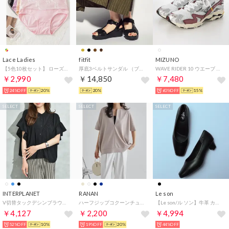
Lace Ladies
fitfit
MIZUNO
【5色10枚セット】 ローズ柄ハイウエストコットンショーツ【返品不可商品】 （10枚セット（5色））
厚底3ベルトサンダル （ブラック×ブラック）
WAVE RIDER 10 ウエーブ ライダー 10D1GA243114 （WHITE/BLACK/WINERED）
￥2,990
￥14,850
￥7,480
24%OFF
20%
20%
60%OFF
15%
SELECT
SELECT
SELECT
INTERPLANET
RANAN
Le son
V切替タックデシンブラウス （ブラック）
ハーフジップコクーンチュニック （グレージュ）
【Le son/ル ソン】牛革 カウレザースクエアパンプス 走れる 痛くない 甲高 幅広 外反母趾 （ブラック）
￥4,127
￥2,200
￥4,994
52%OFF
10%
19%OFF
20%
44%OFF