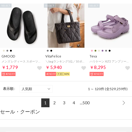
SELECT
SELECT
SELECT
GMOOD
VitaFelice
Teva
メンズ レディース スポーツサンダル 衝撃吸収 機能性 厚底 トングタイプ ビーサン （ブラック）
＼bagランキング1位／10ポケットキルティングトートバッグ （CHARCOAL）
ハリケーン XLT2 アンプソール サンダル （ルーピン）
￥1,779
￥5,940
￥8,295
40%OFF
40%OFF
10%
30%OFF
表示順 :
1 ～ 120件 (全529,259件)
1
2
3
4
...500
セール・クーポン