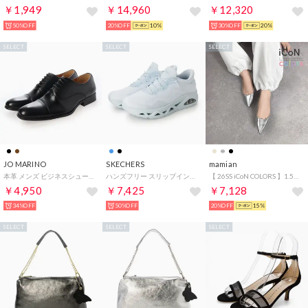
￥1,949
￥14,960
￥12,320
50%OFF
20%OFF
10%
30%OFF
20%
SELECT
SELECT
SELECT
JO MARINO
SKECHERS
mamian
本革 メンズ ビジネスシューズ 紳士靴 ストレートチップ ドレスシューズ 内羽根 防滑 （ブラック）
ハンズフリー スリップインズ：ウノ グライドステップ - エア グライダーズ （LT.BLUE）
【 26SS iCoN COLORS 】1.5cm 痛くなりにくい 美脚ポインテッドトゥカラーパンプス／C20143 （シルバー）
￥4,950
￥7,425
￥7,128
34%OFF
50%OFF
20%OFF
15%
SELECT
SELECT
SELECT