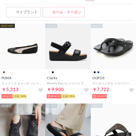
マイブランド
セール・クーポン
BEST HIT!
SELECT
SELECT
PUMA
Clarks
OOFOS
ウィメンズ キャッチ ソレイユ バレリーナ スニーカー CATCH SOLEIL BALLERINA （Black-Jasmine Flower）
Wrenly Eve / レンリーイヴ （ブラック/ブラック）
ウーオリジナル リカバリーサンダル （ブラック）
￥5,313
￥9,900
￥7,722
30%OFF
10%
40%OFF
15%
10%OFF
SELECT
SELECT
SELECT