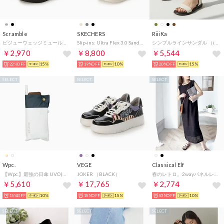
Scramble
SKECHERS
RiiiKa
ビジューウェッジミュールサンダル （ブラック）
Slip-ins: Ultra Flex 3.0 Sandal - Forever Better（スリップインズ：ウルトラ フレックス 3.0 サンダル - フォーエバー ベター） 164085 （スレート）
シンプルラインサンダル （ivory）
￥2,970
￥8,800
￥5,544
22%OFF
15%
19%OFF
10%
20%OFF
15%
SELECT
SELECT
SELECT
Wpc.
VEGE
Classical Elf
【Wpc.】最強の日傘 UVO(ウーボ) 5段 53cm 大きい 完全遮光 遮熱 UVカット100％ 晴雨兼用 コンパクト 大きめ レディース 折りたたみ傘 折り畳み傘（オフ×ブルーグレー）
JOKER （BLACK）
春のレトロ。2wayパネルレースジャンパースカート （ブラック）
￥5,610
￥17,765
￥2,774
15%OFF
10%
15%OFF
15%
53%OFF
10%
SELECT
SELECT
SELECT