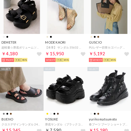
DEMETER
MODE KAORI
GUSCIO
超軽量☆厚底ボリュームソール ベルクロ バックル スポーツサンダル （ブラック/ブラック）
【本革】 サンダル 35632 （グレージュ）
PUレザー切替カゴバッグ （BROWN）
￥4,180
￥15,950
￥5,192
9%OFF
15%
14%OFF
15%
20%OFF
15%
SELECT
SELECT
SELECT
BUENO
YOSUKE
yuriko matsumoto
クロスデザインサンダル 24w-a2605-bl （BLACK）
厚底サンダル （ブラックコンビ）
春ブーツ ブーツ ショートブーツ 4E お花 本革 旅行 軽量底 日本製 （BL）
￥15,345
￥7,590
￥15,180