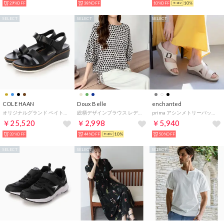
29%OFF
38%OFF
10%OFF
10%
SELECT
SELECT
SELECT
COLE HAAN
Doux Belle
enchanted
オリジナルグランド ペイトン フラットフォーム womens （ブラック / ブラック）
総柄デザインブラウス レディース トップス （ベージュ）
prima アシンメトリーバックルベルトミュールサンダル （アイボリー）
￥25,520
￥2,998
￥5,940
33%OFF
44%OFF
10%
50%OFF
SELECT
SELECT
SELECT