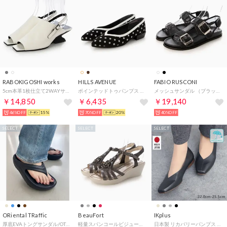
RABOKIGOSHI works
HILLS AVENUE
FABIO RUSCONI
5cm本革1枚仕立て2WAYサンダル （ホワイト）
ポインテッドトゥパンプス （ブラックドット）
メッシュサンダル （ブラック）
￥14,850
￥6,435
￥19,140
46%OFF
15%
70%OFF
20%
40%OFF
SELECT
SELECT
SELECT
ORiental TRaffic
BeauFort
IKplus
厚底EVAトングサンダル/OT3226 （BLACK）リカバリー
軽量スパンコールビジューサンダル （ダークシルバー）
日本製 リカバリーパンプス 国家資格取得整体師と一緒に作ったパンプス 外反母趾対応 超軽量150g未満 レイン対応 晴雨兼用 ■ブラック スムース■ パンプス コンフォートシューズ フラットシューズ 1625 神戸シューズ kobe shoes