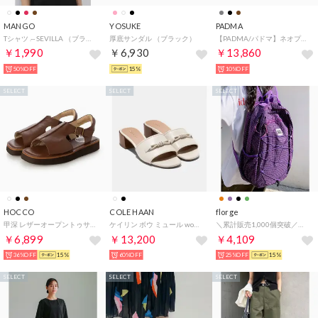
MANGO
YOSUKE
PADMA
Tシャツ .-- SEVILLA （ブラック）
厚底サンダル （ブラック）
【PADMA/パドマ】ネオプレーン イントレチャート トートバッグ A4 大容量 軽量
￥1,990
￥6,930
￥13,860
50%OFF
15%
10%OFF
SELECT
SELECT
SELECT
HOCCO
COLE HAAN
florge
甲深 レザーオープントゥサンダル （DBR）
ケイリン ボウ ミュール womens （アイボリー レザー）
＼累計販売1,000個突破／【撥水・軽量・大容量】A4収納リュック バックパック （パープル）
￥6,899
￥13,200
￥4,109
36%OFF
15%
60%OFF
25%OFF
15%
SELECT
SELECT
SELECT