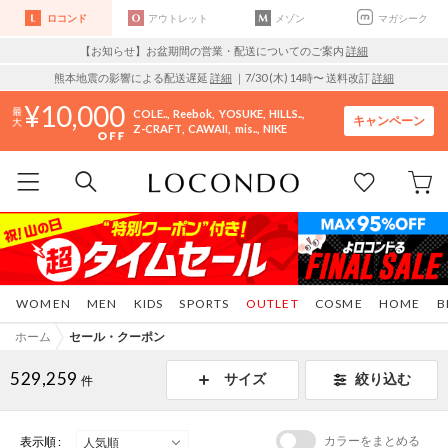
ロコンド
アウトレット
メゾン
マガシーク
【お知らせ】お盆期間の営業・配送についてのご案内
詳細
熊本地震の影響による配送遅延
詳細
｜7/30 (木) 14時〜 送料改訂
詳細
10,000
COLE..
Reebok
YOSUKE
HILLS..
キャンペーン
Z-CRAFT
CAWAII
mis..
NIKE
WOMEN
MEN
KIDS
SPORTS
OUTLET
COSME
HOME
B
ホーム
セール・クーポン
529,259
サイズ
絞り込む
件
カラーをまとめる
表示順 :