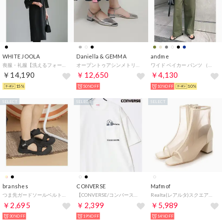
WHITE JOOLA
Daniella & GEMMA
andme
喪服・礼服【洗えるフォーマル】フロント開き・フレアシフォン袖ワンピース （ブラック）
オープントゥアシンメトリーバックストラップパンプス （ガンメタ）
ワイド ベイカー パンツ （カーキ）
￥14,190
￥12,650
￥4,130
15%
50%OFF
10%OFF
10%
SELECT
SELECT
SELECT
branshes
CONVERSE
Mafmof
つま先ガードソールベルトサンダル （ブラック）
【CONVERSE/コンバース】吸水速乾 UVカット スニーカー シューズ刺繍/グラフィックプリント ポケット付き半袖Tシャツ メンズ レディース ユニセックス 春夏 トップス カットソー
Realta(レアルタ)スクエアトゥメッシュブーツサンダル （アイボリー・レース）
￥2,695
￥2,399
￥5,989
30%OFF
19%OFF
14%OFF