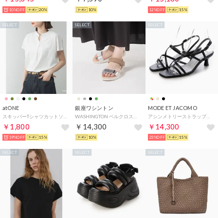
10%OFF
20%
10%
12%OFF
15%
SELECT
SELECT
SELECT
atONE
銀座ワシントン
MODE ET JACOMO
スキッパーTシャツカットソー （ホワイト）
WASHINGTON ベルクロストラップサンダル （シルバー）
アシンメトリーストラップサンダル （ブラック）
￥1,800
￥14,300
￥14,300
39%OFF
15%
10%
23%OFF
15%
SELECT
SELECT
SELECT