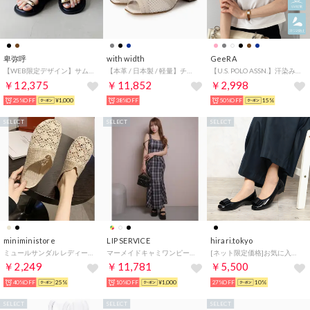
卑弥呼
with width
GeeRA
【WEB限定デザイン】サムリングトングサンダル/650203 （ブラック）
【本革 / 日本製 / 軽量】チュールデザインバックバンドサンダル （LGY）
【U.S. POLO ASSN.】汗染み防止・UV対策機能付き！ワンポイント刺繍Tシャツトップス （オフホワイト）
￥12,375
￥11,852
￥2,998
25%OFF
¥1,000
38%OFF
50%OFF
15%
SELECT
SELECT
SELECT
miniministore
LIP SERVICE
hirari.tokyo
ミュールサンダル レディース ぺたんこ
マーメイドキャミワンピース （ミックス2）
[ネット限定価格]お気に入り登録６０００人突破幅広全天候日本製木型SL11ラウンド型
￥2,249
￥11,781
￥5,500
40%OFF
25%
10%OFF
¥1,000
27%OFF
10%
SELECT
SELECT
SELECT