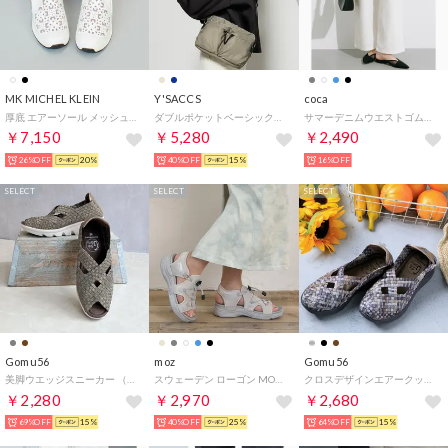
MK MICHEL KLEIN
Y'SACCS
coca
厚底 エアーソール メッシュ ラインストーン スリッポン スニーカー レディース （ホワイト）
ダブルポケットベーシックショルダー （グレージュ）
サマーデニムウエストゴムイージーパンツ （Ivory）
￥7,150
￥5,280
￥2,490
26%OFF
20%
40%OFF
15%
16%OFF
SELECT
SELECT
SELECT
Gomu56
moz
Gomu56
美脚ウエッジスニーカー （ブロンズ）
スウェーデン ローゴン MOZ SWEDEN LAGOM コードサンダル （グレー）
クロスデザインエアークッションシューズ （ブロンズミックス）
￥2,280
￥2,970
￥2,680
69%OFF
15%
40%OFF
25%
64%OFF
15%