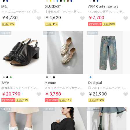
瞬足
BLUEEAST
AKM Contemporary
キッズスニーカー ワイド設計 （ブラック）
【接触冷感】アソート柄ワンピース （ブラック系）
ワンボタン天竺Tシャツ 半袖Tシャツ （オフホワイト）
￥4,730
￥4,620
￥7,700
10%
15%
50%OFF
10%
SELECT
SELECT
SELECT
SAYA
Menue
Desigual
6cm本革フットベッドインソールサンダル （ブラック）
スタックヒール グルカサンダル （1001アイボリーPU）
桜フルイドデニムパンツ （ブルー）
￥20,790
￥3,758
￥21,900
27%OFF
15%
20%OFF
15%
¥1,500
SELECT
SELECT
SELECT