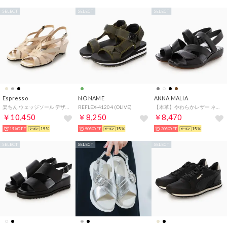
SELECT
SELECT
SELECT
Espresso
NO NAME
ANNA MALIA
楽ちん ウェッジソール デザインコンフォートサンダル （ベージュ）
REFLEX-41204 (OLIVE)
【本革】やわらかレザー ネックベルト サンダル プラット製法 （ブラック）
￥10,450
￥8,250
￥8,470
19%OFF
15%
50%OFF
15%
30%OFF
15%
SELECT
SELECT
SELECT