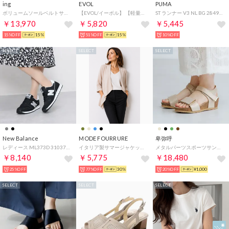
ing
EVOL
PUMA
ボリュームソールベルトサンダル （ブラック）
【EVOL/イーボル】 【軽量・ふかふか】超軽量クロスビジューベルトスポーツサンダル JA4011 （シルバー）
ST ランナー V3 NL BG 284901 （ブラック）
￥13,970
￥5,820
￥5,445
15%OFF
15%
51%OFF
15%
10%OFF
SELECT
SELECT
SELECT
New Balance
MODE FOURRURE
卑弥呼
レディース ML373D 310373 （ブラック）
イタリア製サマージャケット （ベージュ）
メタルパーツスポーツサンダル/661203 （ベージュ）
￥8,140
￥5,775
￥18,480
25%OFF
77%OFF
30%
20%OFF
¥1,000
SELECT
SELECT
SELECT