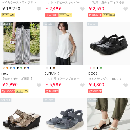
バイカラーストラップサンダル （グレー）
コットンドビースキッパーワンピース シャツワンピース ワンピース レディース 春 半袖 ロング 綿100％ コットン100％ インド綿 ワンピ 透け感 夏 ブラ （61グリーン）
UV対策、夏のオフィス冷房対策に！夏服にピッタリな透け感Vネック上品シアーUVカットカーデ （ブラック）
￥19,250
￥2,499
￥2,590
15%
50%OFF
15%
52%OFF
15%
SELECT
SELECT
SELECT
reca
ELFRANK
BOGS
【速乾！4サイズ展開♪】エンボスイージーパンツ（ストライプ：ネイビー）/ y2819
マント風コクーンプルオーバー（ホワイト）
BOGA サンダル （BLACK）
￥2,990
￥5,989
￥4,800
14%OFF
15%
14%OFF
50%OFF
SELECT
SELECT
SELECT