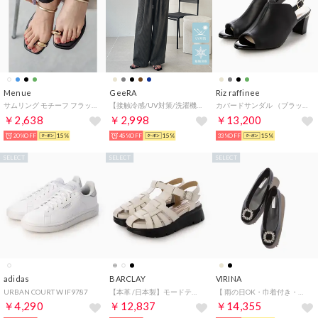
Menue
GeeRA
Riz raffinee
サムリング モチーフ フラットサンダル（1020ブラックメタルPU）
【接触冷感/UV対策/洗濯機可】春夏キレイ見え！ダブルタックワイドイージーパンツ（チャコールストライプ）
カバードサンダル （ブラック）
￥2,638
￥2,998
￥13,200
20%OFF
15%
45%OFF
15%
33%OFF
15%
SELECT
SELECT
SELECT
adidas
BARCLAY
VIRINA
URBAN COURT W IF9787
【本革 /日本製】モードテイスト 厚底モールドソールグルカサンダル （IV）
【 雨の日OK・巾着付き・旅行・持ち歩き】晴雨兼用ジュノビジューパンプス （エナメルブラック）
￥4,290
￥12,837
￥14,355