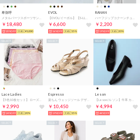
卑弥呼
EVOL
RANAN
メタルパーツスポーツサンダル/661203 （ベージュ）
【EVOL/イーボル】 【S-LLサイズ展開・軽量】軽量厚底クロスストラップトングサンダル JA5908 （ブラック）
ハーフジップコクーンチュニック （グレージュ）
￥18,480
￥6,600
￥2,200
20%OFF
¥1,000
16%OFF
15%
19%OFF
20%
SELECT
SELECT
SELECT
Lace Ladies
Espresso
Le son
【5色10枚セット】 ローズ柄ハイウエストコットンショーツ【返品不可商品】 （10枚セット（5色））
楽ちん ウェッジソール デザインコンフォートサンダル （ベージュ）
【Le son/ル ソン】牛革 カウレザースクエアパンプス 走れる 痛くない 甲高 幅広 外反母趾 （ブラック）
￥2,990
￥10,450
￥4,994
24%OFF
20%
19%OFF
15%
44%OFF
SELECT
SELECT
SELECT