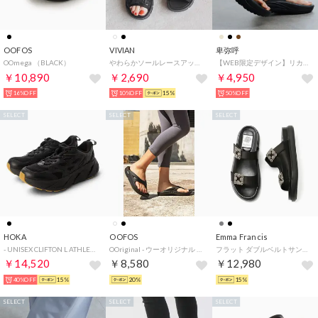
OOFOS
VIVIAN
卑弥呼
OOmega （BLACK）
やわらかソールレースアップスニーカーサンダル （ブラック）
【WEB限定デザイン】リカバリートングサンダル/661251 （ブラック）
￥10,890
￥2,690
￥4,950
16%OFF
10%OFF
15%
50%OFF
SELECT
SELECT
SELECT
HOKA
OOFOS
Emma Francis
- UNISEX CLIFTON L ATHLETICS【1160050-BBLC】 （BLACK/BLACK）
OOriginal - ウーオリジナル （black）
フラット ダブルベルトサンダル （ブラック サテン）
￥14,520
￥8,580
￥12,980
40%OFF
15%
20%
15%
SELECT
SELECT
SELECT