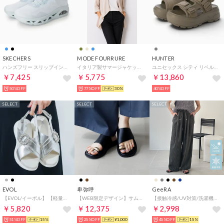
SKECHERS
MODE FOURRURE
HUNTER
ハンズフリー スリップインズ：ウノ グライドステップ - エア グライダーズ （LT.BLUE）
イタリア製サマージャケット （ベージュ）
ユニセックス シティ リベル ネオ レザー バックル サンダル （エナジークレイ）
￥7,425
￥5,775
￥13,860
50%OFF
77%OFF
30%
40%OFF
SELECT
SELECT
SELECT
EVOL
卑弥呼
GeeRA
【EVOL/イーボル】 【軽量・ふかふか】超軽量クロスビジューベルトスポーツサンダル JA4011 （シルバー）
【WEB限定デザイン】サムリングトングサンダル/650203 （ブラック）
【接触冷感/UV対策/洗濯機可】春夏キレイ見え！ダブルタックワイドイージーパンツ（チャコールストライプ）
￥5,820
￥12,375
￥2,998
51%OFF
15%
25%OFF
¥1,000
45%OFF
15%