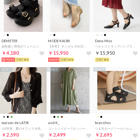
DEMETER
MODE KAORI
Dona Miss
超軽量☆厚底ボリュームソール ベルクロ バックル スポーツサンダル （ブラック/ブラック）
【本革】 サンダル 35632 （グレージュ）
ベルトストラップパンプス （BK）
￥4,180
￥15,950
￥15,950
9%OFF
15%
14%OFF
15%
15%
SELECT
SELECT
SELECT
maison de LATIR
and it_
branshes
UV対策、夏のオフィス冷房対策に！夏服にピッタリな透け感Vネック上品シアーUVカットカーデ （ブラック）
コットンドビースキッパーワンピース シャツワンピース ワンピース レディース 春 半袖 ロング 綿100％ コットン100％ インド綿 ワンピ 透け感 夏 ブラ （61グリーン）
つま先ガードソールベルトサンダル （ブラック）
￥2,590
￥2,499
￥2,695