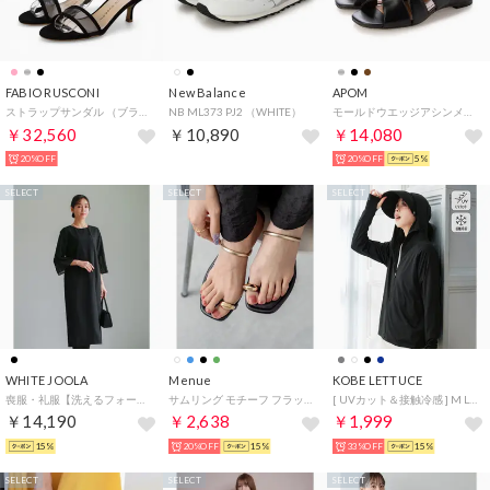
FABIO RUSCONI
New Balance
APOM
ストラップサンダル （ブラック）
NB ML373 PJ2 （WHITE）
モールドウエッジアシンメトリースリングバックサンダル45 （ブラック）
￥32,560
￥10,890
￥14,080
20%OFF
20%OFF
5%
SELECT
SELECT
SELECT
WHITE JOOLA
Menue
KOBE LETTUCE
喪服・礼服【洗えるフォーマル】フロント開き・フレアシフォン袖ワンピース （ブラック）
サムリング モチーフ フラットサンダル（1020ブラックメタルPU）
[ UVカット＆接触冷感 ] M L XL 取り外しサンバイザー付きパーカー【A指穴】[選べる2タイプ] [C7760]【返品不可商品】 （ブラック）
￥14,190
￥2,638
￥1,999
15%
20%OFF
15%
33%OFF
15%
SELECT
SELECT
SELECT