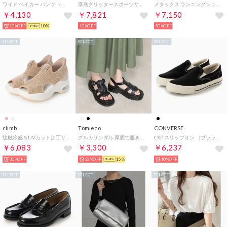
ワイド ベイカー パンツ （カーキ）
厚底グリッタースポーツサンダル （ブラック）
メタックス ランニングシューズ （ブルー）
￥4,130
￥7,821
￥7,150
10%OFF
10%
10%OFF
50%OFF
SELECT
SELECT
SELECT
climb
Tomieco
CONVERSE
接触冷感＆UVカット加工サンダル （PINK）
グルカサンダル 厚底で履きやすい （BLACK）
CXP スリップオン （ブラック/ブラック）
￥6,083
￥3,300
￥6,237
30%OFF
33%OFF
15%
10%OFF
SELECT
SELECT
SELECT