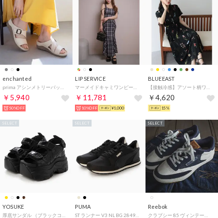
enchanted
LIP SERVICE
BLUEEAST
prima アシンメトリーバックルベルトミュールサンダル （アイボリー）
マーメイドキャミワンピース （ミックス2）
【接触冷感】アソート柄ワンピース （ブラック系）
￥5,940
￥11,781
￥4,620
50%OFF
10%OFF
¥1,000
15%
SELECT
SELECT
SELECT
YOSUKE
PUMA
Reebok
厚底サンダル （ブラックコンビ）
ST ランナー V3 NL BG 284901 （ブラック）
クラブシー 85 ヴィンテージ TCB jeans / CLUB C 85 VINTAGE TCB jeans（ネイビー）