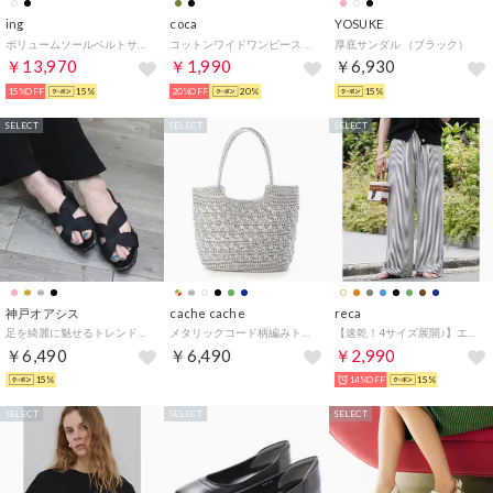
ing
coca
YOSUKE
ボリュームソールベルトサンダル （ブラック）
コットンワイドワンピース （Black）
厚底サンダル （ブラック）
￥13,970
￥1,990
￥6,930
15%OFF
15%
20%OFF
20%
15%
SELECT
SELECT
SELECT
神戸オアシス
cache cache
reca
足を綺麗に魅せるトレンドのスクエアトゥミュール （BL）
メタリックコード柄編みトートバッグ （SV）
【速乾！4サイズ展開♪】エンボスイージーパンツ（ストライプ：ネイビー）/ y2819
￥6,490
￥6,490
￥2,990
15%
14%OFF
15%
SELECT
SELECT
SELECT