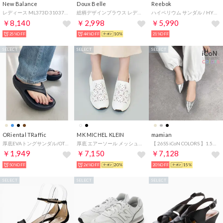
New Balance
Doux Belle
Reebok
レディース ML373D 310373 （ブラック）
総柄デザインブラウス レディース トップス （ベージュ）
ハイペリウム サンダル / HYPERIUM SANDAL （ブラック）
￥8,140
￥2,998
￥5,990
25%OFF
44%OFF
10%
21%OFF
SELECT
SELECT
SELECT
ORiental TRaffic
MK MICHEL KLEIN
mamian
厚底EVAトングサンダル/OT3226 （BLACK）リカバリー
厚底 エアーソール メッシュ ラインストーン スリッポン スニーカー レディース （ホワイト）
【 26SS iCoN COLORS 】1.5cm 痛くなりにくい 美脚ポインテッドトゥカラーパンプス／C20143 （シルバー）
￥1,949
￥7,150
￥7,128
50%OFF
26%OFF
20%
20%OFF
15%
SELECT
SELECT
SELECT