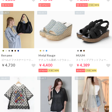
30%OFF
49%OFF
15%OFF
15%
SELECT
SELECT
SELECT
Rename
Metal Rouge
MUUM
ゴールドファスナートートバッグ （ブラック）
ナチュラル素材 ハイウエッジ ジュートミュール （ブルー）
ストラッププラットフォームグルカサンダル （BLN）
￥4,730
￥4,400
￥4,389
27%OFF
10%
50%OFF
10%
SELECT
SELECT
SELECT