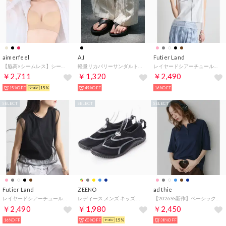
aimerfeel
A.I
Futier Land
【脇高×シームレス】シームレス バーレスク脇高ブラ(R) 単品ブラジャー / ワイヤーブラジャー 補整下着 脇高ブラ 脇高設計 脇高谷間 ワイヤー脇高（PI11-ベビーベージュ）
軽量リカバリーサンダルトングビーチサンダル33-7096 （BL）
レイヤードシアーチュールノースリトップス （ホワイト）
￥2,711
￥1,320
￥2,490
15%OFF
15%
49%OFF
16%OFF
SELECT
SELECT
SELECT
Futier Land
ZEENO
ad thie
レイヤードシアーチュールノースリトップス （ブラック）
レディース メンズ キッズ ジュニア ユニセックス サンダル アクアシューズ マリンシューズ アウトドアシューズ 水陸両用 ウォーターシューズ （ブラック/グレー）
【2026SS新作】ベーシック ヘンリーネック Tシャツ （ネイビー）
￥2,490
￥1,980
￥2,450
16%OFF
60%OFF
15%
38%OFF