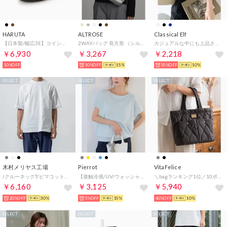
HARUTA
ALTROSE
Classical Elf
【日本製/幅広3E】コインローファー 4505 （ブラック）
2WAYバッグ 長方形 （シルバー）
カジュアルな中にも上品さを。綿100% 袖山タックラグラン半袖Tシャツ （ホワイト）
￥6,930
￥3,267
￥2,218
10%OFF
10%OFF
15%
55%OFF
10%
SELECT
SELECT
SELECT
木村メリヤス工場
Pierrot
VitaFelice
/クルーネックT/ピマコットン （ホワイト）
【接触冷感/UV/ウォッシャブル】選べるフレンチドルマンニット【ボートネック】 （ライトブルー）
＼bagランキング1位／10ポケットキルティングトートバッグ （CHARCOAL）
￥6,160
￥3,125
￥5,940
20%OFF
30%
5%OFF
15%
40%OFF
10%
SELECT
SELECT
SELECT