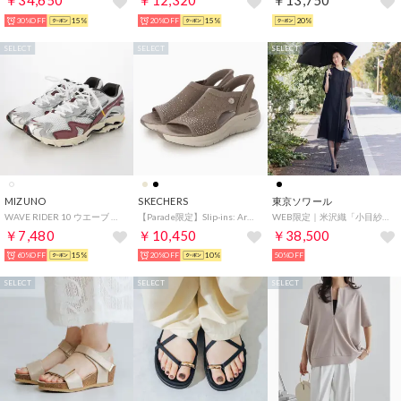
￥34,650
￥12,320
￥13,750
30%OFF
15%
20%OFF
15%
20%
SELECT
SELECT
SELECT
MIZUNO
SKECHERS
東京ソワール
WAVE RIDER 10 ウエーブ ライダー 10D1GA243114 （WHITE/BLACK/WINERED）
【Parade限定】Slip-ins: Arch Fit 2.0 - Stardust（スリップインズ：アーチフィット 2.0 スターダスト） 164016 （ダークトープ）
WEB限定｜米沢織「小目紗」の涼しい夏用ワンピース （ブラック）
￥7,480
￥10,450
￥38,500
60%OFF
15%
20%OFF
10%
50%OFF
SELECT
SELECT
SELECT