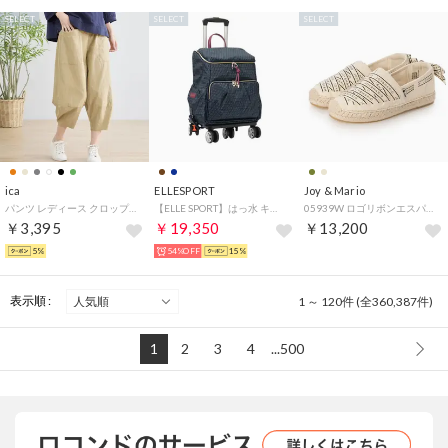
SELECT
SELECT
SELECT
ica
ELLESPORT
Joy & Mario
パンツ レディース クロップドパンツ バルーン サーカス コクーン コットン 綿 ストレッチ ウエストゴム ゆったり 大きいサイズ 体型カバー 涼しい 七分丈 八分丈 カジュアル 薄手 無地 （BE）
【ELLE SPORT】はっ水 キューブ柄 ルリエシリーズ リュックにもなる 多機能キャリーケース 5029 A4対応 5輪キャスター （ネイビー）
05939W ロゴリボンエスパドリーユ （ベージュ）
￥3,395
￥19,350
￥13,200
5%
54%OFF
15%
表示順 :
1 ～ 120件 (全360,387件)
1
2
3
4
...500