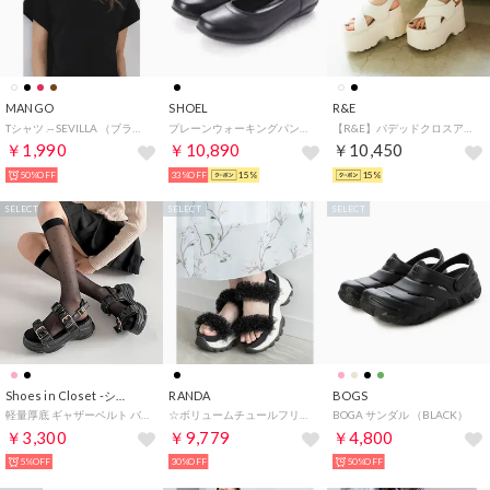
MANGO
SHOEL
R&E
Tシャツ .-- SEVILLA （ブラック）
プレーンウォーキングパンプス （ブラック）
【R&E】パデッドクロスアッパー厚底サンダル （アイボリー）
￥1,990
￥10,890
￥10,450
50%OFF
33%OFF
15%
15%
SELECT
SELECT
SELECT
Shoes in Closet -シュークロ-
RANDA
BOGS
軽量厚底 ギャザーベルト バックル スポーツ サンダル 6294 （ブラック/ブラック）
☆ボリュームチュールフリルスポーツサンダル （BLACK）
BOGA サンダル （BLACK）
￥3,300
￥9,779
￥4,800
5%OFF
30%OFF
50%OFF