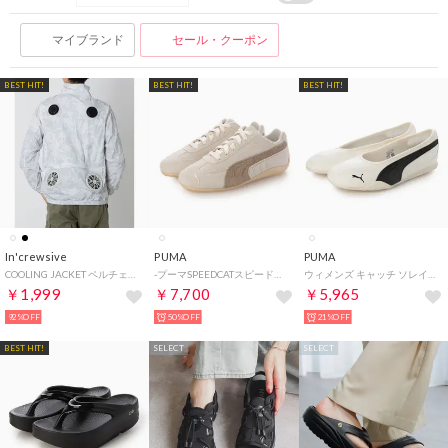
マイブランド
セール・クーポン
BEST HIT!
BEST HIT!
BEST HIT!
In'crewsive
PUMA
PUMA
COOLING JACKET ペルチェ付き クーリングジャケット【返品不可商品】 （ホワイト）
-プーマSPEEDCATスピードキャット ELEVATED W エレベーテッドWARM WHITE-ICE COFFEE403619-01 （WARM WHITE-ICE COFFEE）
ウィメンズ キャッチ ソレイユ バレリーナ スニーカー （ウォーム ホワイト-ブラック）
￥1,999
￥7,700
￥5,965
92%OFF
50%OFF
21%OFF
BEST HIT!
SELECT
SELECT