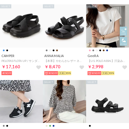
SELECT
SELECT
SELECT
CAMPER
ANNA MALIA
GeeRA
PELOTAS FLOTA UP / サンダル （ブラック）
【本革】やわらかレザー ネックベルト サンダル プラット製法 （ブラック）
【U.S. POLO ASSN.】汗染み防止・UV対策機能付き！ワンポイント刺繍Tシャツトップス （オフホワイト）
￥17,160
￥8,470
￥2,998
40%OFF
30%OFF
15%
50%OFF
15%
SELECT
SELECT
SELECT