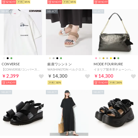
52%OFF
15%
50%OFF
15%
30%OFF
SELECT
SELECT
SELECT
CONVERSE
銀座ワシントン
MODE FOURRURE
【CONVERSE/コンバース】吸水速乾 UVカット スニーカー シューズ刺繍/グラフィックプリント ポケット付き半袖Tシャツ メンズ レディース ユニセックス 春夏 トップス カットソー
WASHINGTON ベルクロストラップサンダル （シルバー）
イタリア製本革チェーンハンドルバッグ （ブラックメタル）
￥2,399
￥14,300
￥14,300
19%OFF
10%
73%OFF
30%
SELECT
SELECT
SELECT