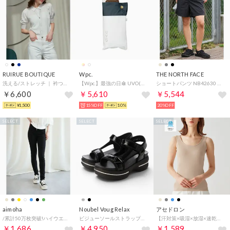
RUIRUE BOUTIQUE
Wpc.
THE NORTH FACE
洗える/ストレッチ ｜ 衿つき パフスリーブ ニット カーデ ｜ カーディガン・ニットカーディガン・トップス・ニットトップス・サマーニット・シアートップス （ホワイト）
【Wpc.】最強の日傘 UVO(ウーボ) 5段 53cm 大きい 完全遮光 遮熱 UVカット100％ 晴雨兼用 コンパクト 大きめ レディース 折りたたみ傘 折り畳み傘（オフ×ブルーグレー）
ショートパンツ NB42630 （ブラック）
￥6,600
￥5,610
￥5,544
¥1,500
15%OFF
10%
20%OFF
SELECT
SELECT
SELECT
aimoha
Noubel Voug Relax
アセドロン
/累計50万枚突破!ハイウエストストレッチ美脚スキニーレギンスパンツ （ブラック）
ビジューソールストラップサンダル （BL）
【汗対策×吸湿×放湿×速乾】汗取り付きタンクトップ （ノーブルベージュ）
￥1,686
￥4,950
￥1,589