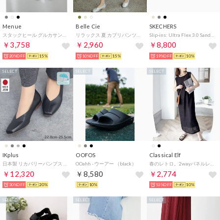
Menue
Belle Cie
SKECHERS
スタックヒール グルカサンダル （1001アイボリーPU）
リラックス 夏 カプリパンツ サブリナパンツ パンツ クロップドパンツ レディース カジュアル 涼しい 楽 らくちん ウエストゴム タック入り 上品 （ベージュ）
Slip-ins: Ultra Flex 3.0 Sandal - Forever Better（スリップインズ：ウルトラ フレックス 3.0 サンダル - フォーエバー ベター） 164085 （スレート）
￥3,758
￥2,960
￥8,800
20%OFF
15%
10%OFF
15%
19%OFF
10%
SELECT
SELECT
SELECT
IKplus
OOFOS
Classical Elf
日本製 リカバリーパンプス 国家資格取得整体師と一緒に作ったパンプス 外反母趾対応 超軽量150g未満 レイン対応 晴雨兼用 ■ブラック スムース■ パンプス コンフォートシューズ フラットシューズ 1625 神戸シューズ kobe shoes
OOahh - ウーアー （black）
春のレトロ。2wayパネルレースジャンパースカート （ブラック）
￥12,320
￥8,580
￥2,774
30%OFF
20%
10%
53%OFF
10%
SELECT
SELECT
SELECT