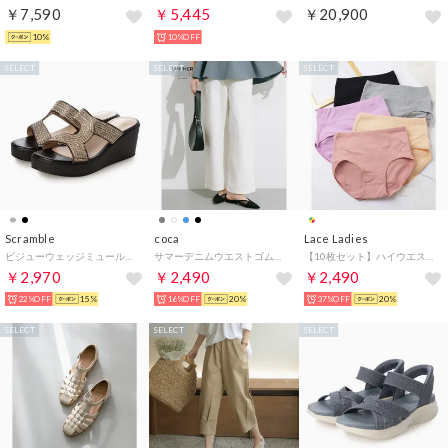
￥7,590
￥5,445
￥20,900
10%
10%OFF
SELECT
SELECT
SELECT
Scramble
coca
Lace Ladies
ビジューウェッジミュールサンダル （ブラック）
サマーデニムウエストゴムイージーパンツ （Ivory）
【10枚セット】ハイウエスト ベーシック コットン ショーツ【返品不可商品】 （10枚セット）
￥2,970
￥2,490
￥2,490
22%OFF
15%
16%OFF
20%
37%OFF
20%
SELECT
SELECT
SELECT