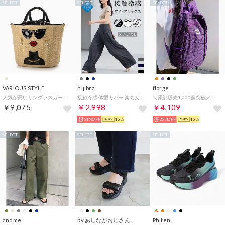
SELECT
SELECT
SELECT
VARIOUS STYLE
nijibra
florge
人気が高いサングラスガール2WAYハンドバッグ ショルダーバッグ ストロー風 レディースバッグ VA008-BEI （BEI）
接触冷感 体型カバー 楽ちん きれいに見え 2タックワイドスラックス ワイドパンツ ウエストゴム ハイウエスト 美脚パンツ 足長効果 大きいサイズ オフィス パンツ ズボン 夏 吸汗速乾 韓国 冷感パ （ダークグレー）
＼累計販売1,000個突破／【撥水・軽量・大容量】A4収納リュック バックパック （パープル）
￥9,075
￥2,998
￥4,109
31%OFF
15%
25%OFF
15%
SELECT
SELECT
SELECT
andme
by あしながおじさん
Phiten