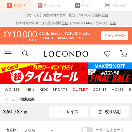
ロコンド
アウトレット
メゾン
マガシーク
【お知らせ】お盆期間の営業・配送についてのご案内
詳細
熊本地震の影響による配送遅延
詳細
｜7/30 (木) 14時〜 送料改訂
詳細
10,000
COLE..
Reebok
YOSUKE
HILLS..
キャンペーン
Z-CRAFT
CAWAII
mis..
NIKE
WOMEN
MEN
KIDS
SPORTS
OUTLET
COSME
HOME
B
ホーム
検索結果
360,387
サイズ
絞り込む
件
カラーをまとめる
表示順 :