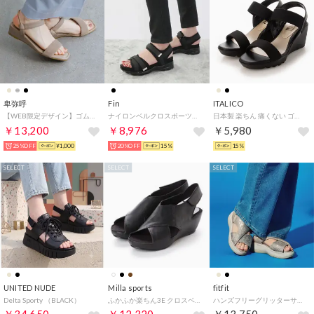
卑弥呼
Fin
ITALICO
【WEB限定デザイン】ゴムストラップサンダル/661250 （ベージュ）
ナイロンベルクロスポーツサンダル【低反発スポンジ入り】 （ブラック）
日本製 楽ちん 痛くない ゴムフィットウェッジソールサンダル （ブラック）
￥13,200
￥8,976
￥5,980
25%OFF
¥1,000
20%OFF
15%
15%
SELECT
SELECT
SELECT
UNITED NUDE
Milla sports
fitfit
Delta Sporty （BLACK）
ふかふか楽ちん3E クロスベルトカジュアルサンダル （ブラック）
ハンズフリーグリッターサンダル651 （ラメベージュ）