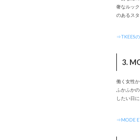
奢なルック
のあるスタ
⇒TKEE
3. 
働く女性か
ふかふかの
したい日に
⇒MODE 