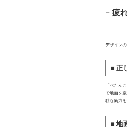
– 
デザインの
■ 
「ぺたんこ
で地面を蹴
駄な筋力を
■ 