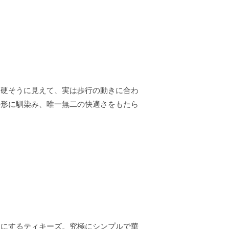
。硬そうに見えて、実は歩行の動きに合わ
の形に馴染み、唯一無二の快適さをもたら
トにするティキーズ。究極にシンプルで華