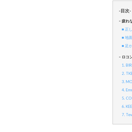
-目次-
– 疲
■ 
■ 
■ 
– ロ
1. 
2. 
3. 
4. E
5. 
6. 
7. T