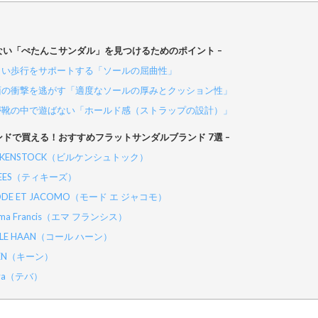
れない「ぺたんこサンダル」を見つけるためのポイント –
正しい歩行をサポートする「ソールの屈曲性」
地面の衝撃を逃がす「適度なソールの厚みとクッション性」
足が靴の中で遊ばない「ホールド感（ストラップの設計）」
コンドで買える！おすすめフラットサンダルブランド 7選 –
BIRKENSTOCK（ビルケンシュトック）
TKEES（ティキーズ）
MODE ET JACOMO（モード エ ジャコモ）
mma Francis（エマ フランシス）
COLE HAAN（コール ハーン）
KEEN（キーン）
eva（テバ）