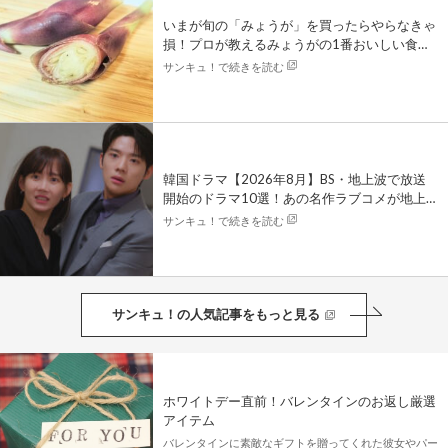
いまが旬の「みょうが」を買ったらやらなきゃ
損！プロが教えるみょうがの1番おいしい食べ
方
サンキュ！で続きを読む
韓国ドラマ【2026年8月】BS・地上波で放送
開始のドラマ10選！あの名作ラブコメが地上
波初放送！
サンキュ！で続きを読む
サンキュ！の人気記事をもっと見る
ホワイトデー直前！バレンタインのお返し厳選
アイテム
バレンタインに素敵なギフトを贈ってくれた彼女やパー