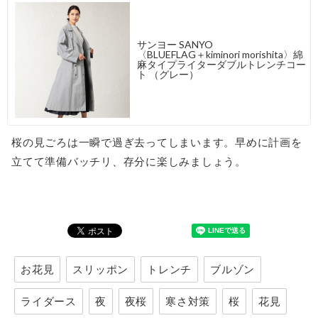
サンヨー SANYO
〈BLUEFLAG＋kiminori morishita〉綿
麻タイプライターダブルトレンチコー
ト （グレー）
桜の見ごろは一瞬で過ぎ去ってしまいます。早めに計画を
立てて準備バッチリ、存分に楽しみましょう。
お花見
スリッポン
トレンチ
ブルゾン
ライダース
夜
夜桜
寒さ対策
桜
花見