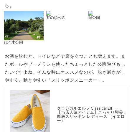
ら。
井の頭公園
砧公園
代々木公園
お酒を飲むと、トイレなどで席を立つことも増えます。ま
たボールやブーメランを使ったちょっとした公園遊びもし
たいですよね。そんな時にオススメなのが、脱ぎ履きがし
やすく、動きやすい「スリッポンスニーカー」。
クラシカルエルフ Classical Elf
【当店人気アイテム】こっそり脚長！
厚底スリッポン レディース （イエロ
ー）