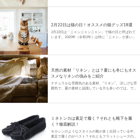
めスタイルにも履ける万能シューズですが、どこのブラ
ンドがいいのか、たくさんあって迷いますよね。 今回
はバレエシューズにこ […]
2月22日は猫の日！オススメの猫グッズ18選
2月22日は「ニャンニャンニャン」で猫の日と呼ばれて
います。2020年（令和2年）は特に「ニャン」が多いで
すね！ 猫は大切なペットとしてはもちろん、猫をモチ
ーフとしたグッズも親しまれています。 とことん猫づ
くしのグッズか […]
天然の素材「リネン」とは？夏にも冬にもオス
スメなリネンの強みをご紹介
ナチュラルな雰囲気のある素材、“リネン”。 涼しげな雰
囲気で、夏の素材と認識している方も多いのでは。です
が、リネンは保温性があったり、静電気が溜まりにくか
ったりと、冬にもオススメの素材なんです。 その他に
もリネンにはたく […]
ミネトンカは素足で履く？それとも靴下を履
く？徹底解説！
モカシンのようなスタイルの靴が多く出回っている中、
素足で履くのがベスト？それともフラットシューズの時