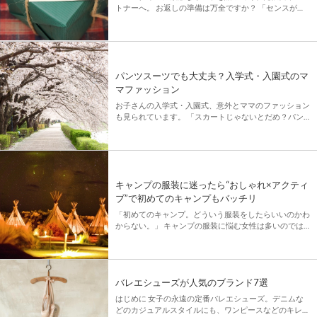
トナーへ。 お返しの準備は万全ですか？ 「センスがい
いと思われたいけれど、何を選べばいいか迷ってしま
う」という男性も多いはず。 ホワイトデーは、普段の
感謝を形にして伝える […]
パンツスーツでも大丈夫？入学式・入園式のマ
マファッション
お子さんの入学式・入園式、意外とママのファッション
も見られています。 「スカートじゃないとだめ？パン
ツスーツでも大丈夫？」「靴の色は決まりある？」「ア
クセサリーどうしよう！」 不安はつきませんね。マナ
ーは守りながらも、お […]
キャンプの服装に迷ったら“おしゃれ×アクティ
ブ”で初めてのキャンプもバッチリ
「初めてのキャンプ。どういう服装をしたらいいのかわ
からない。」 キャンプの服装に悩む女性は多いのでは
ないでしょうか。 「キャンプでもおしゃれしたい！」
そんな願いをかなえるオススメの服装をご紹介。 ◆オ
ールインワン ◆ワ […]
バレエシューズが人気のブランド7選
はじめに 女子の永遠の定番バレエシューズ。デニムな
どのカジュアルスタイルにも、ワンピースなどのキレイ