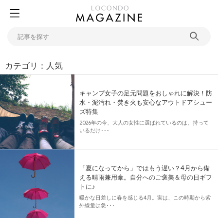
カテゴリ：人気
キャンプ女子の足元問題をおしゃれに解決！防
水・泥汚れ・焚き火も安心なアウトドアシュー
ズ特集
2026年の今、大人の女性に選ばれているのは、持って
いるだけ･･･
「夏になってから」ではもう遅い？4月から備
える晴雨兼用傘。自分へのご褒美＆母の日ギフ
トに♪
暖かな日差しに春を感じる4月。実は、この時期から紫
外線量は急･･･