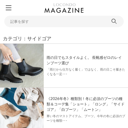
カテゴリ：サイドゴア
雨の日でもスタイルよく。 長靴感ゼロのレイ
ンブーツ選び
「雨だから仕方なく履く」ではなく、雨の日こそ履きた
くなる一足･･･
《2026年冬》種類別！冬に必須のブーツの種
類＆コーデ集「ショート」「ロング」「サイド
ゴア」「白ブーツ」「ムートン」
寒い冬のマストアイテム、ブーツ。今年の冬に必須のブ
ーツを種類･･･