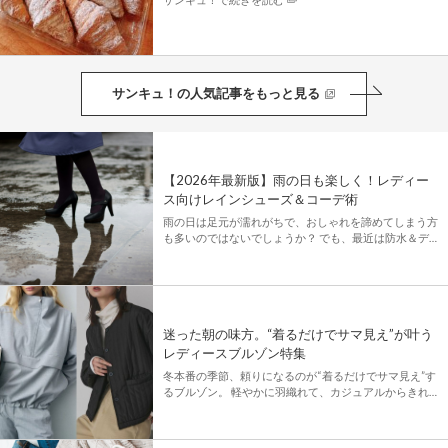
サンキュ！の人気記事をもっと見る
【2026年最新版】雨の日も楽しく！レディー
ス向けレインシューズ＆コーデ術
雨の日は足元が濡れがちで、おしゃれを諦めてしまう方
も多いのではないでしょうか？ でも、最近は防水＆デ
ザイン性を抑えたレディース向けの靴がたくさん登場し
ています！ この記事では、「雨の日 × スタイリッシュ ×
機能性」を […]
迷った朝の味方。“着るだけでサマ見え”が叶う
レディースブルゾン特集
冬本番の季節、頼りになるのが“着るだけでサマ見え”す
るブルゾン。 軽やかに羽織れて、カジュアルからきれ
いめまで幅広いコーデにマッチする万能アイテムです。
この特集では、今すぐ取り入れたい旬デザインから大人
見えする名品まで […]