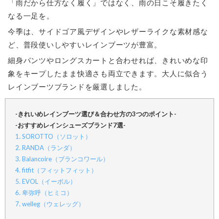
「雨だから仕方なく履く」ではなく、雨の日こそ履きたく
なる一足を。
今季は、サイドゴア風デザインやレザーライクな素材感な
ど、普段使いしやすいレインブーツが豊富。
細身パンツやロングスカートと合わせれば、きれいめな印
象をキープしたまま快適さも両立できます。大人に似合う
レインブーツブランドを厳選しました。
-きれいめレインブーツ選び＆合わせ方の3つのポイント-
-おすすめレインシューズブランド7選-
1. SOROTTO（ソロット）
2. RANDA（ランダ）
3. Balancoire（ブランコワール）
4. fitfit（フィットフィット）
5. EVOL（イーボル）
6. 卑弥呼（ヒミコ）
7. welleg（ウェレッグ）