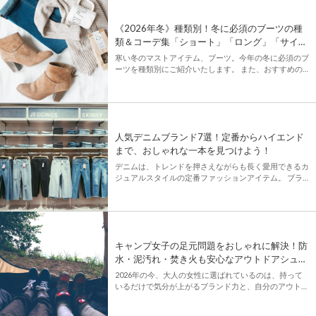
《2026年冬》種類別！冬に必須のブーツの種
類＆コーデ集「ショート」「ロング」「サイド
ゴア」「白ブーツ」「ムートン」
寒い冬のマストアイテム、ブーツ。今年の冬に必須のブ
ーツを種類別にご紹介いたします。 また、おすすめの
ブーツを使ったコーディネートもいくつかご紹介します
のでぜひ最後までチェックしてみてください♪ -CONTE
[…]
人気デニムブランド7選！定番からハイエンド
まで、おしゃれな一本を見つけよう！
デニムは、トレンドを押さえながらも長く愛用できるカ
ジュアルスタイルの定番ファッションアイテム。 ブラ
ンドごとにシルエットや加工の特徴が異なり、自分にぴ
ったりの一本を見つけるのも楽しみのひとつですよね✨
今回は、日本＆海外 […]
キャンプ女子の足元問題をおしゃれに解決！防
水・泥汚れ・焚き火も安心なアウトドアシュー
ズ特集
2026年の今、大人の女性に選ばれているのは、持って
いるだけで気分が上がるブランド力と、自分のアウトド
アスタイルにちょうどいい機能性のバランス。 キャン
プやグランピング、野外フェスとお出かけの選択肢が広