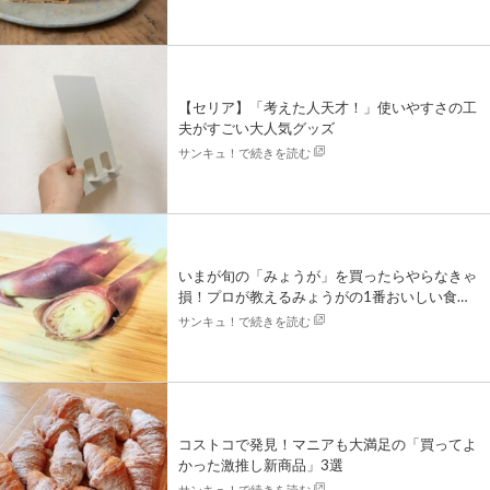
【セリア】「考えた人天才！」使いやすさの工
夫がすごい大人気グッズ
サンキュ！で続きを読む
いまが旬の「みょうが」を買ったらやらなきゃ
損！プロが教えるみょうがの1番おいしい食べ
方
サンキュ！で続きを読む
コストコで発見！マニアも大満足の「買ってよ
かった激推し新商品」3選
サンキュ！で続きを読む