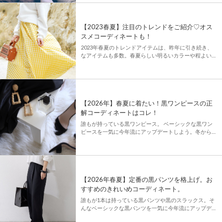
がった今だからこそ […]
【2023春夏】注目のトレンドをご紹介♡オス
スメコーディネートも！
2023年春夏のトレンドアイテムは、昨年に引き続き、
なアイテムも多数。春夏らしい明るいカラーや程よい肌
見せができるシアー素材、SDGsの一環で環境に配慮し
たオーガニックな素材を使用したアイテムなどなど、盛
りだくさん！ 「 […]
【2026年】春夏に着たい！黒ワンピースの正
解コーディネートはコレ！
誰もが持っている黒ワンピース。 ベーシックな黒ワン
ピースを一気に今年流にアップデートしよう。冬から春
夏にかけて着れる黒ワンピースのコーディネットを一気
にご紹介します。ぜひコーデの参考にしてみてください
♪ - […]
【2026年春夏】定番の黒パンツを格上げ。お
すすめのきれいめコーディネート。
誰もが1本は持っている黒パンツや黒のスラックス。そ
んなベーシックな黒パンツを一気に今年流にアップデー
ト！オールシーズン着れる黒パンツのコーディネートを