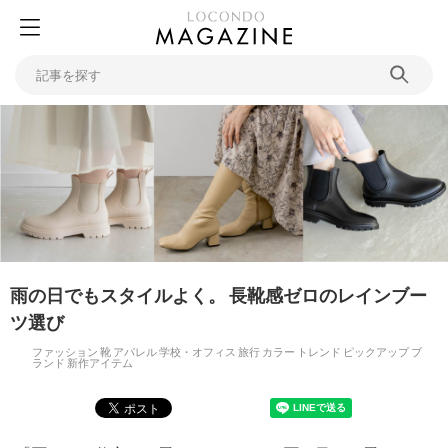
雨の日でもスタイルよく。 長靴感ゼロのレインブー
ツ選び
ファッション
靴
アパレル
学校・オフィス
旅行
カラー
トレンド
ピックアップ
ブ
ランド
新作アイテム