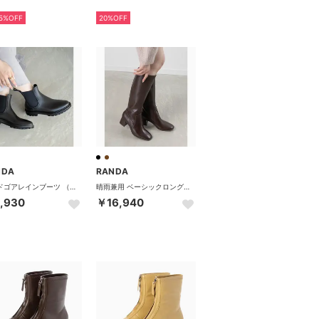
5%OFF
20%OFF
NDA
RANDA
サイドゴアレインブーツ （BLACK）
晴雨兼用 ベーシックロングブーツ （D.BROWN）
,930
￥16,940