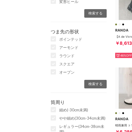
変形ヒール
RANDA
つま先の形状
ポインテッド
￥8,613
アーモンド
ラウンド
46%OFF
スクエア
オープン
筒周り
細め(-30cm未満)
やや細め(30cm-34cm未満)
RANDA
レギュラー(34cm-38cm未
￥6,28
満)