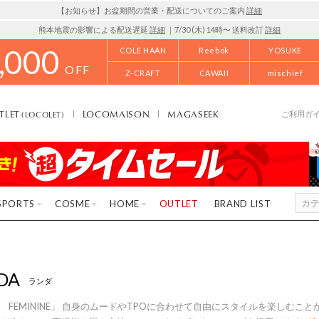
【お知らせ】お盆期間の営業・配送についてのご案内
詳細
熊本地震の影響による配送遅延
詳細
｜7/30 (木) 14時〜 送料改訂
詳細
,000
COLE HAAN
Reebok
YOSUKE
OFF
Z-CRAFT
CAWAII
mischief
TLET
LOCOMAISON
MAGASEEK
(LOCOLET)
ご利用ガ
SPORTS
COSME
HOME
OUTLET
BRAND LIST
DA
ランダ
AN FEMININE」 自身のムードやTPOに合わせて自由にスタイルを楽しむ