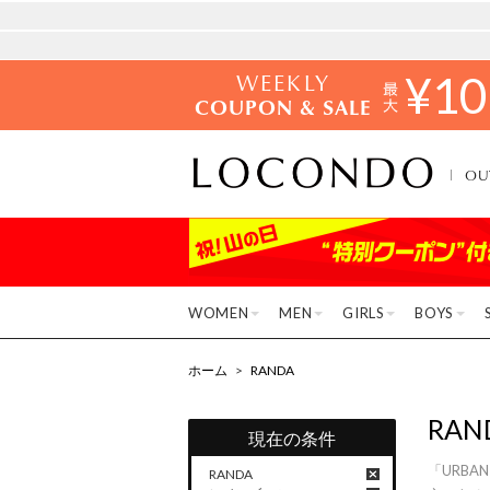
WEEKLY
¥
10
COUPON & SALE
OU
WOMEN
MEN
GIRLS
BOYS
ホーム
>
RANDA
RAN
現在の条件
「URB
RANDA