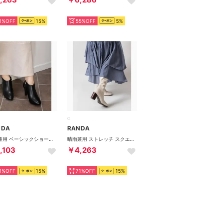
1%OFF
15%
55%OFF
5%
NDA
RANDA
晴雨兼用 ベーシックショートブーツ （BLK/SMT）
晴雨兼用 ストレッチ スクエアトゥロングブーツ （IVORY）
,103
￥4,263
1%OFF
15%
71%OFF
15%