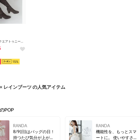
晴雨兼用 スクエアトゥニーハイブーツ （GRAY）
5
15%
A × レインブーツ の人気アイテム
 のPOP
RANDA
RANDA
8/9(日)はバッグの日！
機能性を、もっとスマ
持つたび気分が上がる
ートに。 使いやすさを