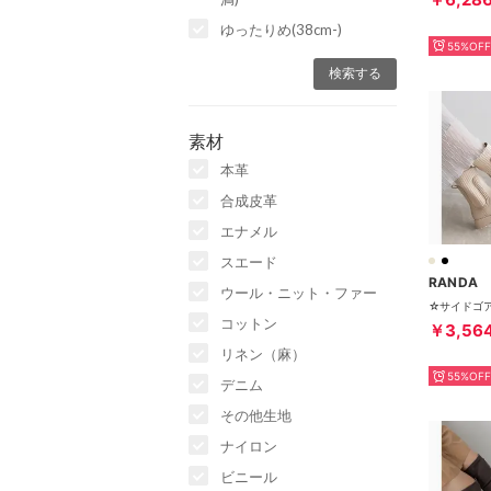
ゆったりめ(38cm-)
55%OFF
素材
本革
合成皮革
エナメル
スエード
RANDA
ウール・ニット・ファー
コットン
￥3,56
リネン（麻）
55%OFF
デニム
その他生地
ナイロン
ビニール