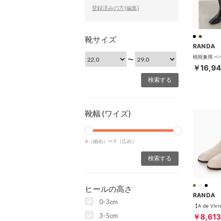
登録済みの方(編集)
靴サイズ
RANDA
〜
￥16,9
靴幅 (ワイズ)
A（細め）〜
F（広め）
ヒールの高さ
RANDA
0-3cm
3-5cm
￥8,613