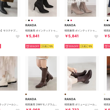
RANDA
RANDA
RA
【A de Vivre】サステナブル 晴雨兼用サイドゴアショートブーツ（BLACK）
晴雨兼用 ポインテッドトゥヒールブーツ （BLACK）
晴雨兼用 ポインテッドトゥヒールブーツ （GREGE）
￥5,841
￥5,841
￥5
55%OFF
5%
55%OFF
5%
5
RANDA
RANDA
RA
晴雨兼用 トラックソールショートブーツ （IVORY）
晴雨兼用 2WAYモノグラムジョッキーブーツ （D.BROWN）
晴雨兼用 ボリュームソールサイドゴアショートブーツ （D.BROWN）
6
￥8,068
￥6,732
￥4