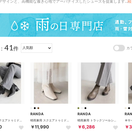
デザインと、高機能な履き心地でアーバナイズしたシューズを提案します
…
続
41
：
件
カ
RANDA
RANDA
RA
晴雨兼用 スクエアトゥミドルヒールショートブーツ （BLACK）
晴雨兼用 スクエアトゥミドルヒールショートブーツ （IVORY）
晴雨兼用 トラックソールショートブーツ （KHAKI）
0
￥11,990
￥6,286
￥3