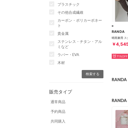
プラスチック
その他合成繊維
カーボン・ポリカーボネー
ト
RANDA
貴金属
ステンレス・チタン・アル
￥4,54
ミなど
ラバー・EVA
71%OFF
木材
RAND
販売タイプ
RANDA
通常商品
予約商品
共同購入