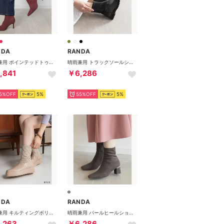
NDA
RANDA
晴雨兼用 ポインテッドトゥヒールブーツ （WINE）
晴雨兼用 トラックソールショートブーツ （BLACK）
,841
￥6,286
5%OFF
5%
55%OFF
5%
NDA
RANDA
晴雨兼用 キルティングボリュームソールブーツ （BEIGE）
晴雨兼用 パールヒールショートブーツ （GRAY）
,263
￥6,286