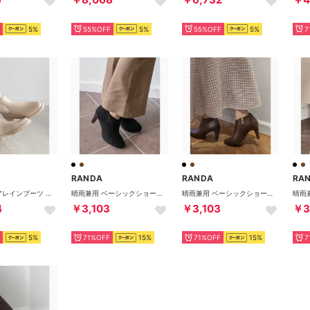
5%
55%OFF
5%
55%OFF
5%
7
RANDA
RANDA
RA
☆サイドゴアレインブーツ （BEIGE）
晴雨兼用 ベーシックショートブーツ （BLK/SED）
晴雨兼用 ベーシックショートブーツ （D.BROWN）
4
￥3,103
￥3,103
￥3
5%
71%OFF
15%
71%OFF
15%
7