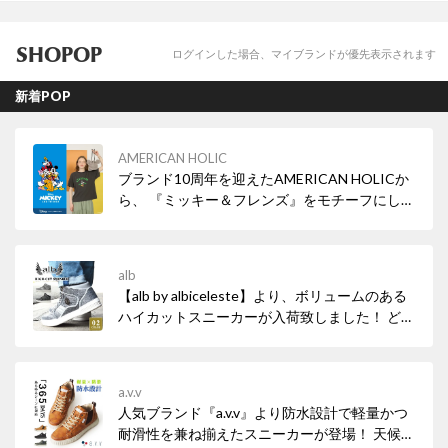
SHOPOP
ログインした場合、マイブランドが優先表示されます
新着POP
AMERICAN HOLIC
ブランド10周年を迎えたAMERICAN HOLICか
ら、 『ミッキー＆フレンズ』をモチーフにした
特別なコレクション第2弾が登場！ それぞれ魅
力を詰め込んだ、シーズンムード高まるアイテ
ムがラインナップ。 笑顔のキャラクターたちを
alb
あしらったデザインにも注目です♪
【alb by albiceleste】より、ボリュームのある
ハイカットスニーカーが入荷致しました！ どん
なシーンでも使え、細部の装飾が目を引くデザ
インで一足持っていると便利な一品です！
a.v.v
人気ブランド『a.v.v』より防水設計で軽量かつ
耐滑性を兼ね揃えたスニーカーが登場！ 天候を