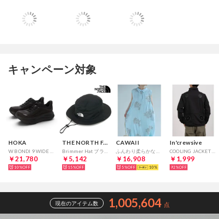
キャンペーン対象
HOKA
THE NORTH FACE
CAWAII
In'crewsive
W BONDI 9 WIDE ボンダイ ワイド ランニングシュース レディース スニーカー （BLACK/BLACK）
Brimmer Hat ブラック [NN02648-K] （ブラック）
ふんわり柔らかなブーケ刺繍ロングワンピース （ブルー）
COOLING JACKET ペルチェ付き クーリングジャケット【返品不可商品】 （ブラック）
￥21,780
￥5,142
￥16,908
￥1,999
10%
15%
5%
10
92%
1,005,604
現在のアイテム数
点