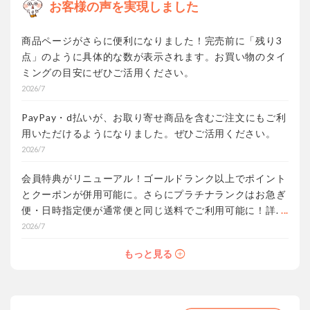
お客様の声を
実現しました
商品ページがさらに便利になりました！完売前に「残り3
点」のように具体的な数が表示されます。
お買い物のタイ
ミングの目安にぜひご活用ください。
2026/7
PayPay・d払いが、お取り寄せ商品を含むご注文にもご利
用いただけるようになりました。
ぜひご活用ください。
2026/7
会員特典がリニューアル！ゴールドランク以上でポイント
とクーポンが併用可能に。さらにプラチナランクはお急ぎ
便・日時指定便が通常便と同じ送料でご利用可能に！詳し
くは
コチラ
2026/7
もっと見る