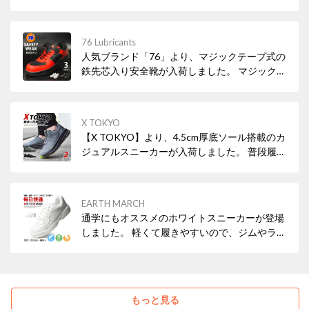
気にすることなく、毎日オシャレに履けるおす
すめスニーカーです。
76 Lubricants
人気ブランド「76」より、マジックテープ式の
鉄先芯入り安全靴が入荷しました。 マジックテ
ープ式なので靴紐よりフィットしやすく脱ぎ履
きしやすい。つま先を保護する鉄先芯入りでつ
ま先の安全を確保。 スポーティーな見た目でお
X TOKYO
洒落なおすすめの作業靴です。
【X TOKYO】より、4.5cm厚底ソール搭載のカ
ジュアルスニーカーが入荷しました。 普段履き
からジム用など、幅広いシーンで快適に歩行が
できるおすすめの一品です！
EARTH MARCH
通学にもオススメのホワイトスニーカーが登場
しました。 軽くて履きやすいので、ジムやラン
ニングなどでも使える便利なスニーカーです。
もっと見る