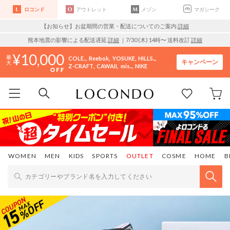
ロコンド
アウトレット
メゾン
マガシーク
【お知らせ】お盆期間の営業・配送についてのご案内
詳細
熊本地震の影響による配送遅延
詳細
｜7/30 (木) 14時〜 送料改訂
詳細
10,000
COLE..
Reebok
YOSUKE
HILLS..
キャンペーン
Z-CRAFT
CAWAII
mis..
NIKE
WOMEN
MEN
KIDS
SPORTS
OUTLET
COSME
HOME
B