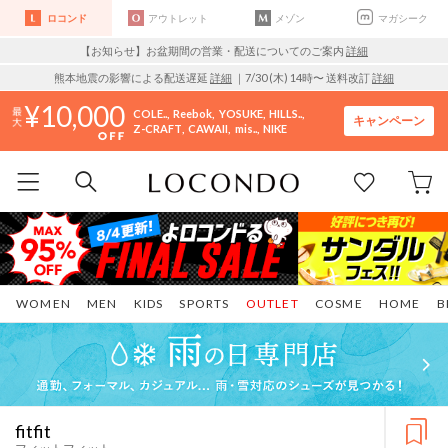
ロコンド
アウトレット
メゾン
マガシーク
【お知らせ】お盆期間の営業・配送についてのご案内
詳細
熊本地震の影響による配送遅延
詳細
｜7/30 (木) 14時〜 送料改訂
詳細
10,000
COLE..
Reebok
YOSUKE
HILLS..
キャンペーン
Z-CRAFT
CAWAII
mis..
NIKE
WOMEN
MEN
KIDS
SPORTS
OUTLET
COSME
HOME
B
fitfit