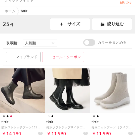
フィットフィット
お気に入り
ホーム
fitfit
25
サイズ
絞り込む
件
カラーをまとめる
表示順 :
マイブランド
セール・クーポン
fitfit
fitfit
fitfit
防水ストレッチブーツ651 （ダークグレー）
撥水ソフトジップサイドゴアブーツ （ブラック）
撥水ニットブーツ （ラメグレー）
￥14,190
￥11,990
￥11,990