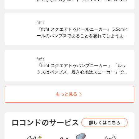
ウエッジタイプよりもフォーマルなシーンで使
いやすいベーシックなワンヒールパンプスで、
シーンを選ばないきちんと感のあるデザインに
fitfit
◎
『fitfit スクエアトゥヒールニーカー』 5.5cmヒ
ールのパンプスであることを忘れてしまうよう
な歩きやすさ◎ インソールは後足部に足の中足
骨部分と土踏まずをしっかりサポートする形状
足持っていると安心な万能パンプスです♩
fitfit
『fitfit スクエアトゥパンプニーカー 』 「ルッ
クスはパンプス、履き心地はスニーカー」で大
人気のパンプニーカー 長めのつま先形状でほっ
そり見えが叶う スクエアトゥデザインからクッ
ション性のあるヒールタイプが新登場です！
もっと見る