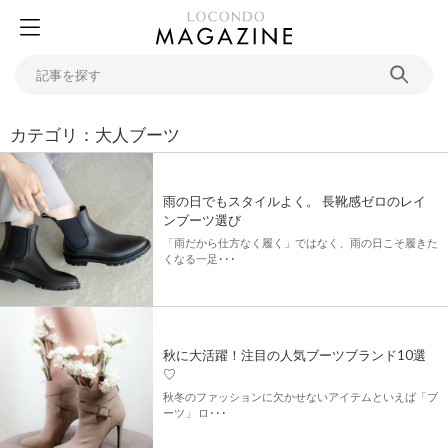
カテゴリ：大人ブーツ
雨の日でもスタイルよく。 長靴感ゼロのレイ
ンブーツ選び
「雨だから仕方なく履く」ではなく、雨の日こそ履きた
くなる一足･･･
秋に大活躍！注目の人気ブーツブランド10選
♡
秋冬のファッションに欠かせないアイテムといえば「ブ
ーツ」 ロ･･･