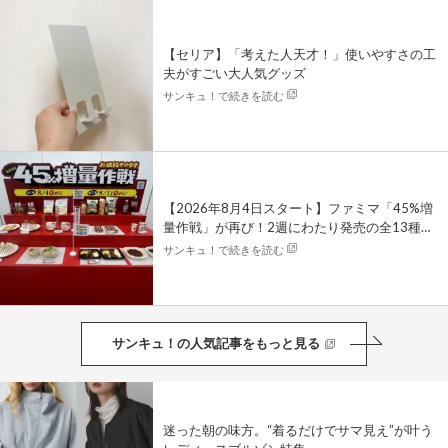
【セリア】「考えた人天才！」使いやすさの工
夫がすごい大人気グッズ
サンキュ！で続きを読む
【2026年8月4日スタート】ファミマ「45%増
量作戦」が再び！2週にわたり発売の全13種を
レポート
サンキュ！で続きを読む
サンキュ！の人気記事をもっと見る
迷った朝の味方。“着るだけでサマ見え”が叶う