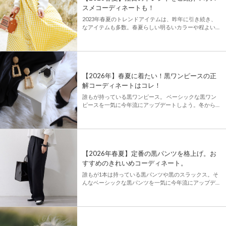
スメコーディネートも！
2023年春夏のトレンドアイテムは、昨年に引き続き、
なアイテムも多数。春夏らしい明るいカラーや程よい肌
見せができるシアー素材、SDGsの一環で環境に配慮し
たオーガニックな素材を使用したアイテムなどなど、盛
りだくさん！ 「 […]
【2026年】春夏に着たい！黒ワンピースの正
解コーディネートはコレ！
誰もが持っている黒ワンピース。 ベーシックな黒ワン
ピースを一気に今年流にアップデートしよう。冬から春
夏にかけて着れる黒ワンピースのコーディネットを一気
にご紹介します。ぜひコーデの参考にしてみてください
♪ - […]
【2026年春夏】定番の黒パンツを格上げ。お
すすめのきれいめコーディネート。
誰もが1本は持っている黒パンツや黒のスラックス。そ
んなベーシックな黒パンツを一気に今年流にアップデー
ト！オールシーズン着れる黒パンツのコーディネートを
一気にご紹介します。 -CONTENTS- -黒パンツと […]