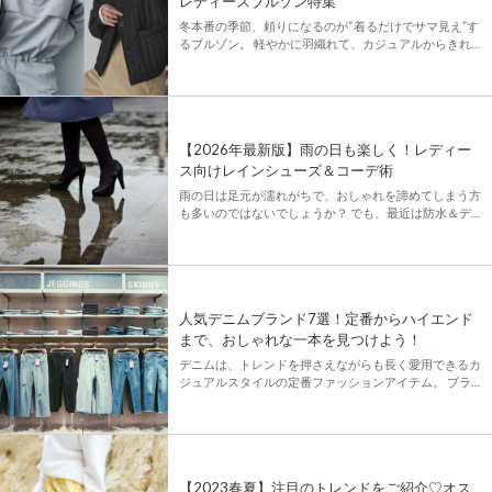
レディースブルゾン特集
冬本番の季節、頼りになるのが“着るだけでサマ見え”す
るブルゾン。 軽やかに羽織れて、カジュアルからきれ
いめまで幅広いコーデにマッチする万能アイテムです。
この特集では、今すぐ取り入れたい旬デザインから大人
見えする名品まで […]
【2026年最新版】雨の日も楽しく！レディー
ス向けレインシューズ＆コーデ術
雨の日は足元が濡れがちで、おしゃれを諦めてしまう方
も多いのではないでしょうか？ でも、最近は防水＆デ
ザイン性を抑えたレディース向けの靴がたくさん登場し
ています！ この記事では、「雨の日 × スタイリッシュ ×
機能性」を […]
人気デニムブランド7選！定番からハイエンド
まで、おしゃれな一本を見つけよう！
デニムは、トレンドを押さえながらも長く愛用できるカ
ジュアルスタイルの定番ファッションアイテム。 ブラ
ンドごとにシルエットや加工の特徴が異なり、自分にぴ
ったりの一本を見つけるのも楽しみのひとつですよね✨
今回は、日本＆海外 […]
【2023春夏】注目のトレンドをご紹介♡オス