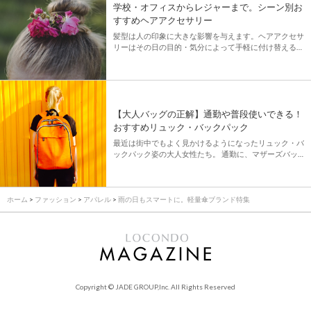
学校・オフィスからレジャーまで。シーン別お
すすめヘアアクセサリー
髪型は人の印象に大きな影響を与えます。ヘアアクセサ
リーはその日の目的・気分によって手軽に付け替えるこ
とができ、おしゃれをワンアップさせてくれる優れも
の。 様々なヘアアクセサリーがあって迷ってしまう方
も多いのでは。今回は、 […]
【大人バッグの正解】通勤や普段使いできる！
おすすめリュック・バックパック
最近は街中でもよく見かけるようになったリュック・バ
ックパック姿の大人女性たち。 通勤に、マザーズバッ
グに、旅行に、友人との食事に…日常のほとんどのシー
ンで見かけるようになりました。 昨今はリュックが似
合うコー […]
ホーム
>
ファッション
>
アパレル
>
雨の日もスマートに。軽量傘ブランド特集
Copyright © JADE GROUP,Inc. All Rights Reserved