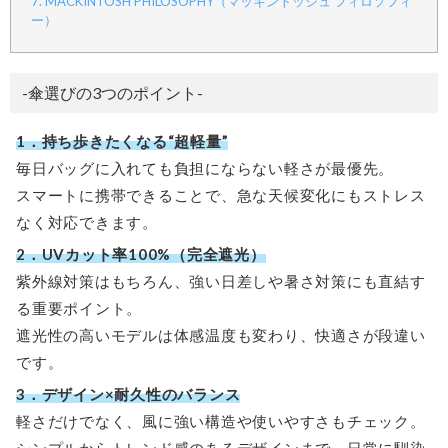
7. MACKINTOSH PHILOSOPHY（マッキントッシュ フィロソフィ
ー）
-傘選びの3つのポイント-
1．持ち歩きたくなる“超軽量”
毎日バッグに入れても負担にならない軽さが最優先。
スマートに携帯できることで、急な天候変化にもストレス
なく対応できます。
2．UVカット率100%（完全遮光）
紫外線対策はもちろん、強い日差しや暑さ対策にも直結す
る重要ポイント。
遮光性の高いモデルは体感温度も変わり、快適さが段違い
です。
3．デザイン×耐久性のバランス
軽さだけでなく、風に強い構造や使いやすさもチェック。
シンプルからトレンド感のあるデザインまで、日常に馴染