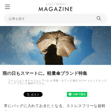
雨の日もスマートに。軽量傘ブランド特集
ファッション
オケージョン
アパレル
学校・オフィス
旅行
カラー
トレンド
ピック
アップ
ブランド
新作アイテム
常にバッグに入れておきたくなる、ストレスフリーな超軽