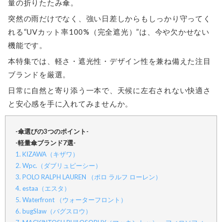
量の折りたたみ傘。
突然の雨だけでなく、強い日差しからもしっかり守ってく
れる“UVカット率100%（完全遮光）”は、今や欠かせない
機能です。
本特集では、軽さ・遮光性・デザイン性を兼ね備えた注目
ブランドを厳選。
日常に自然と寄り添う一本で、天候に左右されない快適さ
と安心感を手に入れてみませんか。
-傘選びの3つのポイント-
-軽量傘ブランド7選-
1. KIZAWA（キザワ）
2. Wpc.（ダブリュピーシー）
3. POLO RALPH LAUREN （ポロ ラルフ ローレン）
4. estaa（エスタ）
5. Waterfront （ウォーターフロント）
6. bugSlaw（バグスロウ）