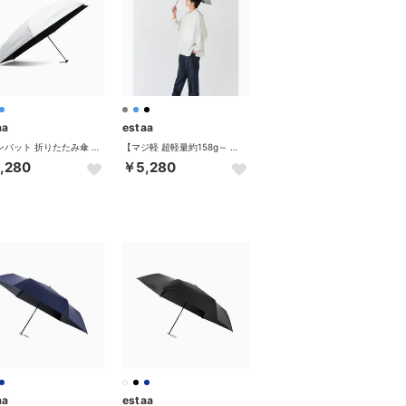
aa
estaa
ムーンバット 折りたたみ傘 日傘 傘 晴雨兼用 軽量 軽い 手動開閉 マジで軽い傘 傘 雨傘 遮光100％ 遮熱 撥水 大きめ UVカット 61cm マジカルテックプロテクション 31-230-30226-43 （ホワイト）
【マジ軽 超軽量約158g～ 遮光率100％ ワイド61cm】晴雨兼用折りたたみ日傘 雨傘 無地 遮熱 UV -マジカルテックプロテクション- （ライトグレー）
,280
￥5,280
aa
estaa