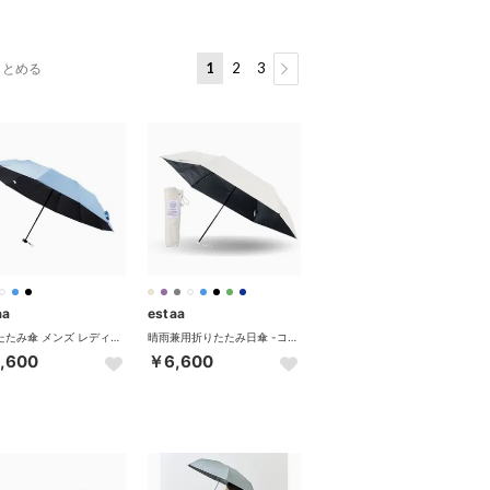
1
2
3
まとめる
aa
estaa
折りたたみ傘 メンズ レディース 晴雨兼用 軽量 丈夫 ムーンバット 傘 日傘 超軽量 折り畳み傘 雨傘 完全遮光 UVカット 遮熱 31-230-30211-66 31-230-30226-66 （ペールスカイ）
晴雨兼用折りたたみ日傘 -コワザ ライトカーボン- プレーン 50cm 遮光率100％ 遮熱 UV （ベージュ）
,600
￥6,600