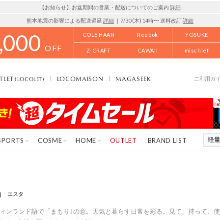
【お知らせ】お盆期間の営業・配送についてのご案内
詳細
熊本地震の影響による配送遅延
詳細
｜7/30 (木) 14時〜 送料改訂
詳細
,000
COLE HAAN
Reebok
YOSUKE
OFF
Z-CRAFT
CAWAII
mischief
TLET
LOCOMAISON
MAGASEEK
(LOCOLET)
ご利用ガ
SPORTS
COSME
HOME
OUTLET
BRAND LIST
a
エスタ
a =フィンランド語で「まもり｣の意。天気と暮らす日常を彩る。見て、持って