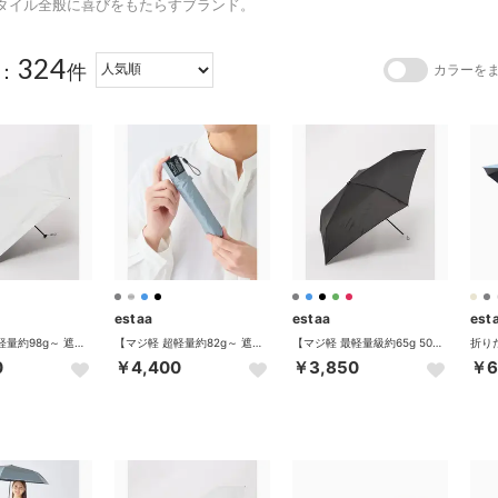
タイル全般に喜びをもたらすブランド。
324
：
件
カラーを
estaa
estaa
est
【マジ軽 超軽量約98g～ 遮光率100％ スリム50cm】晴雨兼用折りたたみ日傘 雨傘 無地 遮熱 UV -マジカルテックプロテクション- （ホワイト）
【マジ軽 超軽量約82g～ 遮光率100％ スリム50cm】晴雨兼用折りたたみ日傘 雨傘 無地 遮熱 UV -マジカルテックプロテクション- （ライトグレー）
【マジ軽 最軽量級約65g 50cm】折りたたみ雨傘 無地 UV -マジカルテック- （ブラック）
0
￥4,400
￥3,850
￥6