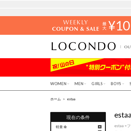
WEEKLY
¥
10
COUPON & SALE
OU
WOMEN
MEN
GIRLS
BOYS
ホーム
>
estaa
esta
現在の条件
esta
軽量 傘