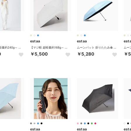
estaa
estaa
est
【マジ軽 超軽量約240g～ 遮光率100％ 自動開閉58cm】晴雨兼用折りたたみ日傘 雨傘 無地 遮熱 UV -マジカルテックプロテクション- （ライトグレー）
【マジ軽 超軽量約168g～ 遮光率100％ 自動開閉50cm】晴雨兼用折りたたみ日傘 雨傘 無地 遮熱 UV -マジカルテックプロテクション- （ホワイト）
ムーンバット 折りたたみ傘 日傘 傘 晴雨兼用 軽量 軽い 手動開閉 マジで軽い傘 傘 雨傘 遮光100％ 遮熱 撥水 大きめ UVカット 61cm マジカルテックプロテクション 31-230-30226-43 （ペールスカイ）
0
￥5,500
￥5,280
￥5
estaa
estaa
est