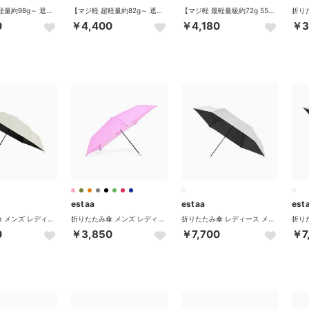
【マジ軽 超軽量約98g～ 遮光率100％ スリム50cm】晴雨兼用折りたたみ日傘 雨傘 無地 遮熱 UV -マジカルテックプロテクション- （ペールスカイ）
【マジ軽 超軽量約82g～ 遮光率100％ スリム50cm】晴雨兼用折りたたみ日傘 雨傘 無地 遮熱 UV -マジカルテックプロテクション- （ブラック）
【マジ軽 最軽量級約72g 55cm】折りたたみ雨傘 無地 UV -マジカルテック- （ブラック）
0
￥4,400
￥4,180
￥3
estaa
estaa
est
折りたたみ傘 メンズ レディース 軽量 晴雨兼用 ケース ムーンバット 日傘 大きめ 完全遮光 遮光 UVカット100% 遮熱 撥水 親骨54cm コンパクトワイド54 31-230-30225-32 （ホワイト）
折りたたみ傘 メンズ レディース 晴雨兼用 軽量ムーンバット 日傘 雨傘 超軽量 傘 親骨50cm 5本骨 手動開閉 コンパクト マジで軽い傘 マジカルテック 31-230-10255-02 （ペールピンク）
折りたたみ傘 レディース メンズ 晴雨兼用 軽量 ムーンバット 日傘 傘 冷却パラソル ラディクール ブランド 手動開閉 遮光100 Radi-Cool 31-230-30304-32 （ホワイト）
0
￥3,850
￥7,700
￥7