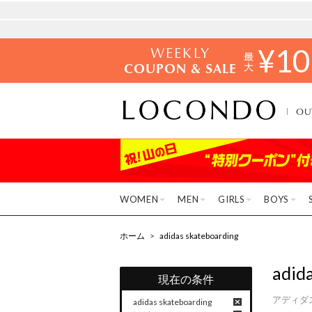
WEEKLY
¥
10
COUPON & SALE
OU
WOMEN
MEN
GIRLS
BOYS
ホーム
>
adidas skateboarding
adid
現在の条件
アディダ
adidas skateboarding