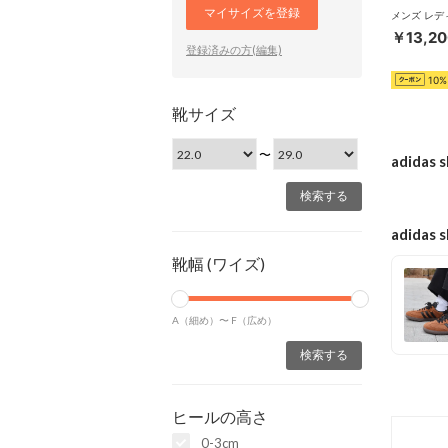
マイサイズを登録
￥13,20
登録済みの方(編集)
10%
靴サイズ
〜
adida
adidas 
靴幅 (ワイズ)
A（細め）〜
F（広め）
ヒールの高さ
0-3cm