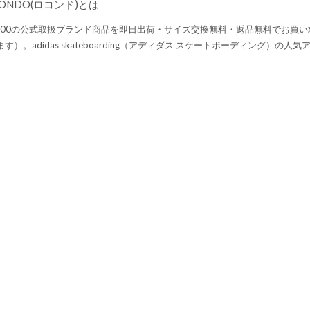
CONDO(ロコンド)とは
になる方はお早めに。
りにくく、今年の春の
トレンドカラー茶系統
,000の公式取扱ブランド商品を即日出荷・サイズ交換無料・返品無料でお買
なのでかなりオススメ
ます）。adidas skateboarding（アディダス スケートボーディング）
です。