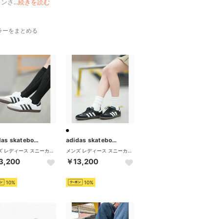
インさ
…
続きを読む
ラーをまとめる
adidas skateboarding
adidas skateboarding
メンズ レディース スニーカー SAMBA ADV スケシュー IE3100 421261917 （ホワイト×ブラック）
メンズ レディース スニーカー SAMBA ADV スケシュー IE3100 421261917 （ブラック×ホワイト）
3,200
￥13,200
10%
10%