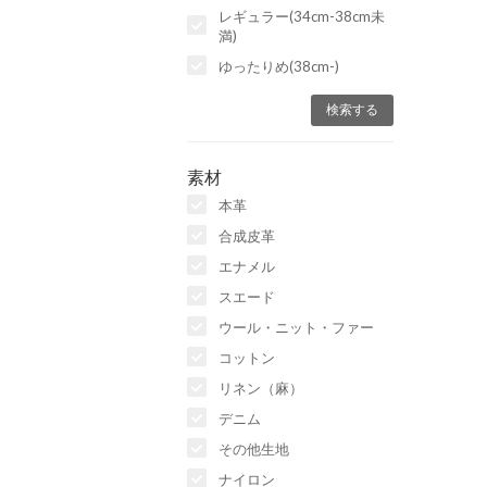
レギュラー(34cm-38cm未
満)
ゆったりめ(38cm-)
素材
本革
合成皮革
エナメル
スエード
ウール・ニット・ファー
コットン
リネン（麻）
デニム
その他生地
ナイロン