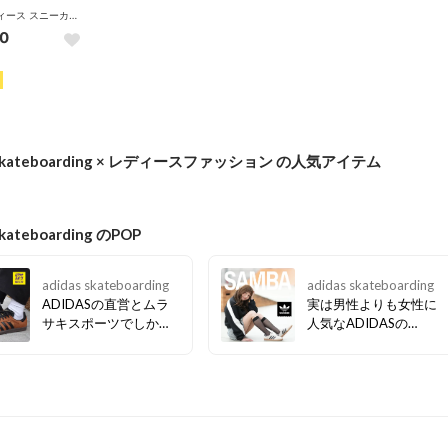
メンズ レディース スニーカー SAMBA ADV サンバ スケシュー GZ8477 （ホワイト×ブラック）
0
s skateboarding × レディースファッション の人気アイテム
skateboarding のPOP
adidas skateboarding
adidas skateboarding
ADIDASの直営とムラ
実は男性よりも女性に
サキスポーツでしか買
人気なADIDASの
えないSAMBAがまたま
SAMBA(サンバ)。パン
た登場。 メンズ、レデ
ツスタイルはもちろ
ィース問わず使い勝手
ん、スカートやにも合
の良いブラウンは年中
わせやすいんです！ ム
使える事間違いなし！
ラサキスポーツの限定
数量限定販売なので気
カラーは他の人とも被