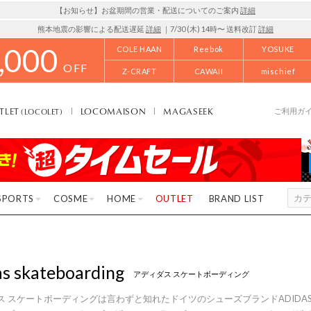
【お知らせ】お盆期間の営業・配送についてのご案内
詳細
熊本地震の影響による配送遅延
詳細
｜7/30 (木) 14時〜 送料改訂
詳細
,000
COLE HAAN
Reebok
YOSUKE
OFF
Z-CRAFT
CAWAII
mischief
TLET
LOCOMAISON
MAGASEEK
(LOCOLET)
ご利用ガ
SPORTS
COSME
HOME
OUTLET
BRAND LIST
as skateboarding
アディダス スケートボーディング
ス スケートボーディングは言わずと知れたドイツのシューズブランドADIDA