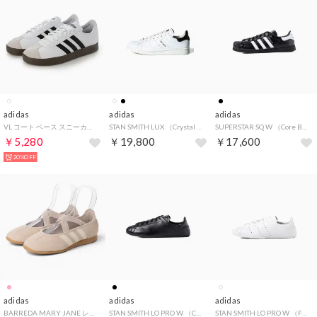
adidas
adidas
adidas
VL コート ベース スニーカー （Fホワイト×コアブラック）
STAN SMITH LUX （Crystal White）
SUPERSTAR SQ W （Core Black / Footwear White / Core Black）
￥5,280
￥19,800
￥17,600
20%OFF
adidas
adidas
adidas
BARREDA MARY JANE レディースシューズ バレエスニーカー ロープロファイル(バレダメリージェーン) KJ2254 パテモーブ/オフホワイト/ガム
STAN SMITH LO PRO W （Core Black / Core Black / Carbon）
STAN SMITH LO PRO W （Footwear White/Ftw White/Ftw White）