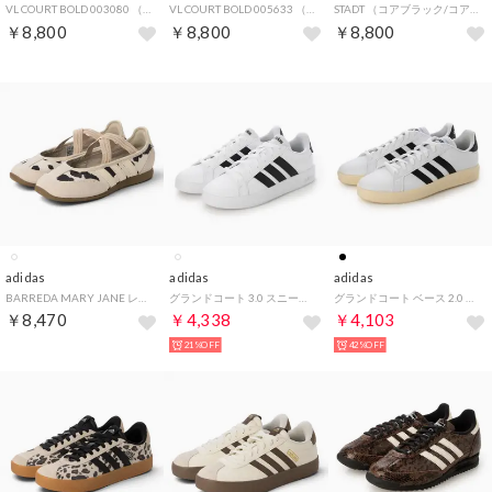
VL COURT BOLD 003080 （ベージュ）
VL COURT BOLD 005633 （ベージュ）
STADT （コアブラック/コアブラック/カーボン）
￥8,800
￥8,800
￥8,800
adidas
adidas
adidas
BARREDA MARY JANE レディースシューズ バレエスニーカー(バレダメリージェーン) KI2755 ワンダーホワイト/クリスタルリネン
グランドコート 3.0 スニーカー （Fホワイト×コアブラック）
グランドコート ベース 2.0 U スニーカー （ブラック×ホワイト）
￥8,470
￥4,338
￥4,103
21%OFF
42%OFF