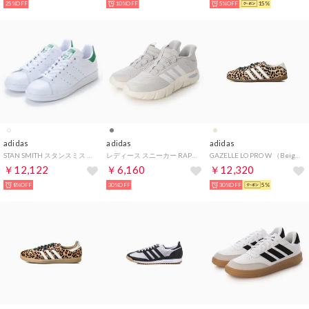
25%OFF
10%OFF
5%OFF
15%
adidas
adidas
adidas
STAN SMITH スタンスミス （ホワイト×グリーン）
レディース スニーカー RAPIDFIT_W_26SS Cloudfoam フレックス ラピッドフィット シューズ HP7003 （ダッシュグレー）
GAZELLE LO PRO W （Beige × Ivory × Gum）
￥12,122
￥6,160
￥12,320
8%OFF
30%OFF
30%OFF
5%