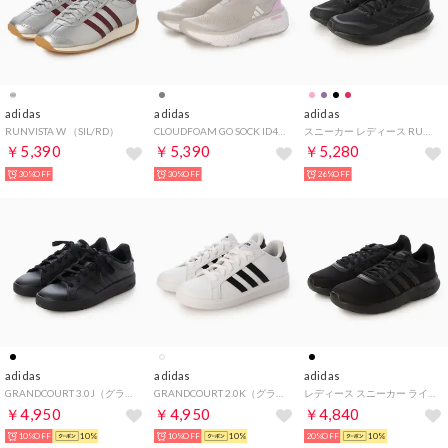
adidas
adidas
adidas
RUNVISTA W （SIL/RD）
CLOUDFOAM GO SOCK ID4038
スニーカー レディース RUNFALCON 5 W ローカット ランニングシューズ ランシュー シューズ 靴 IE8828 （ブラック）
￥5,390
￥5,390
￥5,280
30%OFF
30%OFF
26%OFF
adidas
adidas
adidas
GRANDCOURT 3.0J（グランドコート 3.0J） （コアブラック/コアブラック/コアブラック）
GRANDCOURT 2.0K（グランドコート 2.0K） （フットウェアホワイト/コアブラック/コアブラック）
レディース スニーカー ライトレーサー 4.0 JQ9871 （コアブラック/コアブラック/コアブラック）
￥4,950
￥4,950
￥4,840
10%OFF
10%
10%OFF
10%
20%OFF
10%