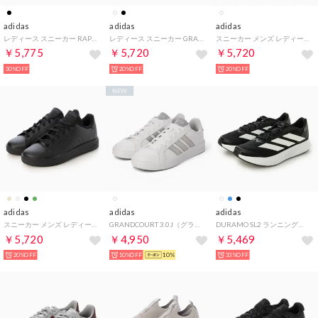
adidas
adidas
adidas
レディース スニーカー RAPIDFIT_W_26SS CLOUDFOAMフレックス ラウンジ ラピッドフィット HQ4941 （コアブラック/フットウェアホワイト/ワンダーアルミナ）
レディース スニーカー GRAND COURT BASE 3.0 W HQ0083 HQ0084 （ホワイト）
スニーカー メンズ レディース アドバンコート ベース 2.0 IG9183 ADVANCOURT BASE 2.0 U コートスニーカー （ホワイト）
￥5,775
￥5,720
￥5,720
30%OFF
20%OFF
20%OFF
NEW
adidas
adidas
adidas
スニーカー メンズ レディース アドバンコート ベース 2.0 ADVANCOURT BASE 2.0 U コートスニーカー IG9184（ブラック）
GRANDCOURT 3.0J（グランドコート 3.0J） （フットウェアホワイト/シルバーメタリック/シルバーメタリック）
DURAMO SL2 ランニングシューズ （ブラック×ホワイト×グレー）
￥5,720
￥4,950
￥5,469
20%OFF
10%OFF
10%
33%OFF