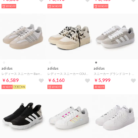
20%OFF
26%OFF
10%OFF
adidas
adidas
adidas
レディース スニーカー Barreda Decode JI2321 （ホワイト）
レディース スニーカー COURTBLOCK BOLD KI2642 （ホワイト）
スニーカー グランドコート アルファ JH7234 （グレーツー/フットウェアホワイト/グレーツー）
￥6,589
￥6,160
￥5,999
31%OFF
5%
20%OFF
35%OFF