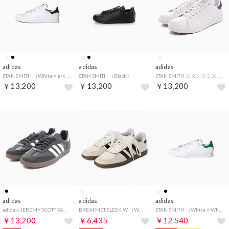
adidas
adidas
adidas
STAN SMITH （White × ark Blue）
STAN SMITH （Black）
STAN SMITH スタンスミス （コアホワイト/コアホワイト/ダークブルー）
￥13,200
￥13,200
￥13,200
adidas
adidas
adidas
adida x JEREMY SCOTT SAMBA OG アディダスxジェレミースコット サンバOG （コアブラック/クラウドホワイト/ガム）
BREAKNET SLEEK W （WH/BLK）
STAN SMITH （White × White × Green）
￥13,200
￥6,435
￥12,540