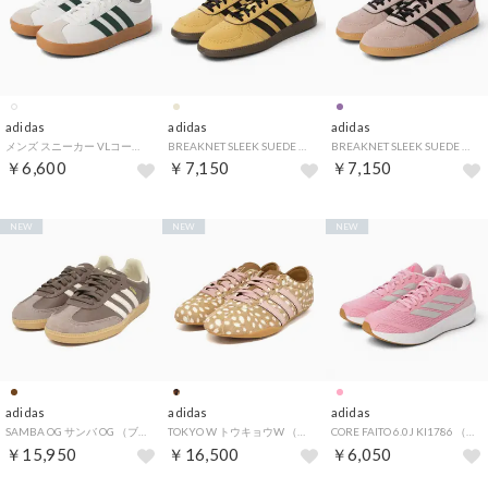
adidas
adidas
adidas
メンズ スニーカー VLコートB_M_26FW VL コート ベース ID3710 （フットウェアホワイト/カレッジグリーン/グレーワン）
BREAKNET SLEEK SUEDE 002229 （ベージュ）
BREAKNET SLEEK SUEDE 002228 （パープル）
￥6,600
￥7,150
￥7,150
NEW
NEW
NEW
adidas
adidas
adidas
SAMBA OG サンバ OG （ブラウン/パティグレー/ゴールドメタリック）
TOKYO W トウキョウW （ブラウンデザート/ワンダーモーヴ/オフホワイト）
CORE FAITO 6.0J KI1786 （ピンク/グレー）
￥15,950
￥16,500
￥6,050