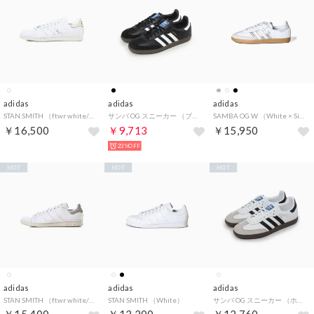
adidas
adidas
adidas
STAN SMITH （ftwr white/off white/core white）
サンバ OG スニーカー （ブラック×ホワイト×ガム）
SAMBA OG W （White × Silver Metallic × Gray）
￥16,500
￥9,713
￥15,950
23%OFF
HOT
HOT
HOT
adidas
adidas
adidas
STAN SMITH （ftwr white/wonder alumina/core white）
STAN SMITH （White）
サンバ OG スニーカー （ホワイト×ブラック×ガム）