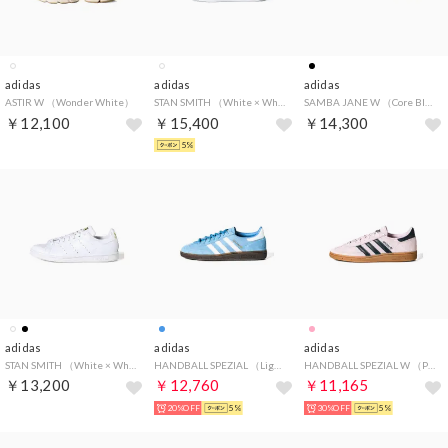
adidas
adidas
adidas
ASTIR W （Wonder White）
STAN SMITH （White × White × Gold Metallic）
SAMBA JANE W （Core Black / Core Black / Core Black）
￥12,100
￥15,400
￥14,300
5%
adidas
adidas
adidas
STAN SMITH （White × White × Gold）
HANDBALL SPEZIAL （Light Blue × White × Gum）
HANDBALL SPEZIAL W （Pink × Arctic Night × Gum）
￥13,200
￥12,760
￥11,165
20%OFF
5%
30%OFF
5%