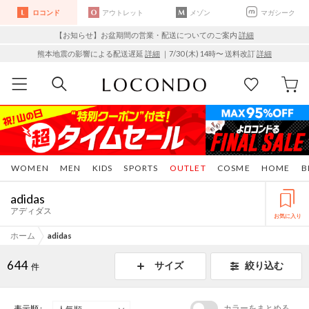
ロコンド
アウトレット
メゾン
マガシーク
【お知らせ】お盆期間の営業・配送についてのご案内
詳細
熊本地震の影響による配送遅延
詳細
｜7/30 (木) 14時〜 送料改訂
詳細
WOMEN
MEN
KIDS
SPORTS
OUTLET
COSME
HOME
B
adidas
アディダス
お気に入り
ホーム
adidas
644
サイズ
絞り込む
件
カラーをまとめる
表示順 :