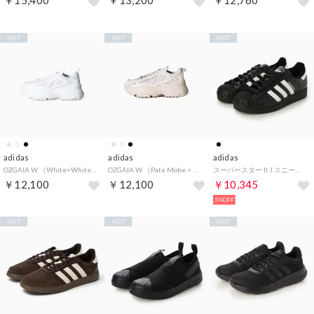
￥15,400
￥13,200
￥12,760
HOT
HOT
HOT
adidas
adidas
adidas
OZGAIA W （White×White）
OZGAIA W （Pate Mobe × Pate Mobe × White）
スーパースター II J スニーカー （コアブラック×ホワイト）
￥12,100
￥12,100
￥10,345
5%OFF
HOT
HOT
HOT