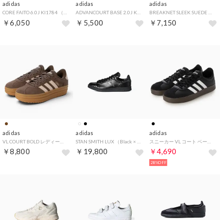
adidas
adidas
adidas
CORE FAITO 6.0J KI1784 （ブラック/ブラック）
ADVANCOURT BASE 2.0J KJ4247 （ホワイト/ピンク）
BREAKNET SLEEK SUEDE 002224 （ブラウン）
￥6,050
￥5,500
￥7,150
adidas
adidas
adidas
VL COURT BOLD レディーススニーカー 厚底 プラットフォーム スエード(VLコートボールド) IH9152 アースストレータ/ワンダークォーツ/ガム
STAN SMITH LUX （Black × Black × Carbon）
スニーカー VL コート ベース ID3712 （コアブラック/フットウェアホワイト/コアブラック）
￥8,800
￥19,800
￥4,690
28%OFF