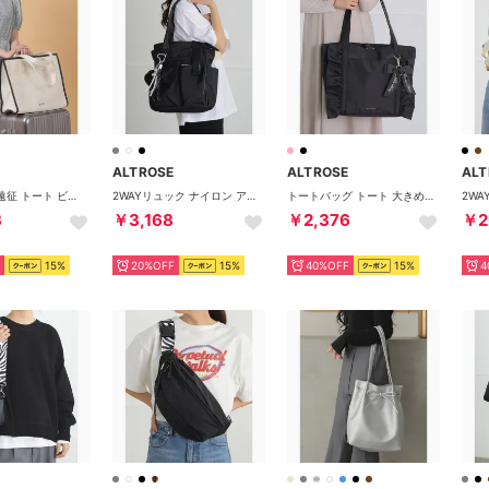
ALTROSE
ALTROSE
ALT
キャンバス 遠征 トート ビッグトート 大きい 大きめ バッグ うちわ 団扇 コンサート 1泊 旅行 推し活 オタ活 ヲタ活 （アイボリー×ブラック）
2WAYリュック ナイロン アトス （ブラック）
トートバッグ トート 大きめ 大きい 大容量 a4 A4 手提げ お稽古バッグ 仕切り キャリーオン 通学 フリル リボン りぼん ローズヒップ （ブラック）
8
￥3,168
￥2,376
￥2
15%
20%OFF
15%
40%OFF
15%
4