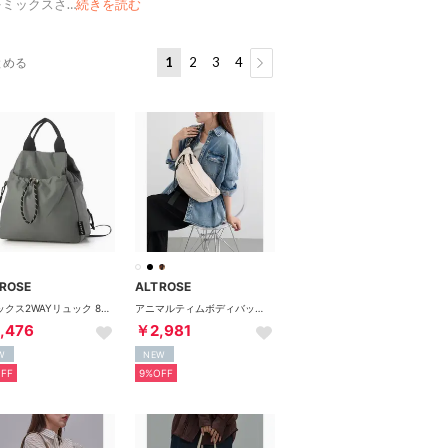
をミックスさ
…
続きを読む
1
2
3
4
とめる
ROSE
ALTROSE
フォックス2WAYリュック 810078 （グレー）
アニマルティムボディバッグ 333227 （アイボリー）
,476
￥2,981
W
NEW
FF
9%OFF