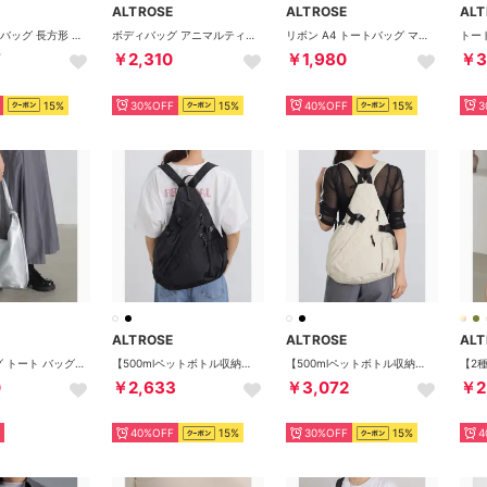
ALTROSE
ALTROSE
ALT
2WAYボディバッグ 長方形 （その他）
ボディバッグ アニマルティム （ゼブラ/71）
リボン A4 トートバッグ マリル （シルバー）
7
￥2,310
￥1,980
￥3
15%
30%OFF
15%
40%OFF
15%
3
ALTROSE
ALTROSE
ALT
トートバッグ トート バッグ ワンハンドル ワンショルダー 肩掛け 大きめ シンプル 無地 フェイクレザー A4 収納 （シルバー）
【500mlペットボトル収納可】3way リュック ボディバッグ バッグ A4 マザーズバッグ オルト （ブラック）
【500mlペットボトル収納可】3way リュック ボディバッグ バッグ A4 マザーズバッグ オルト （アイボリー）
0
￥2,633
￥3,072
￥2
40%OFF
15%
30%OFF
15%
4