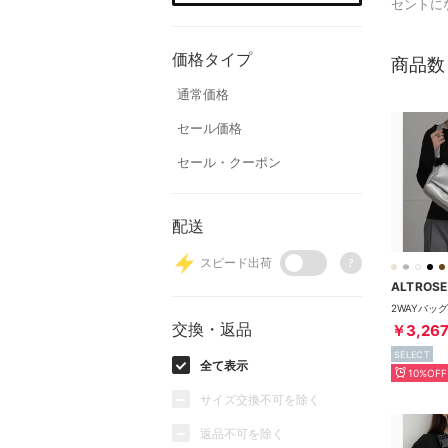
セントに
価格タイプ
商品数
通常価格
セール価格
セール・クーポン
配送
スピード出荷
?
ALTROSE
交換・返品
￥3,26
SELECT
全て表示
10%OFF
サイズ交換不可を除く
返品不可を除く