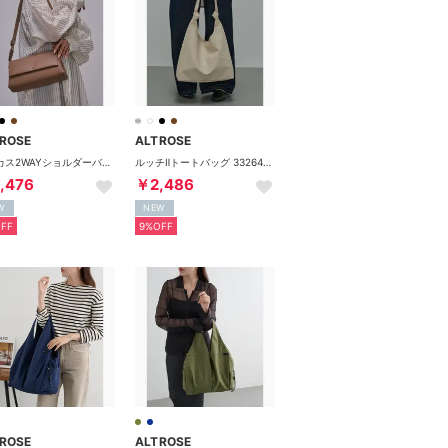
ROSE
ALTROSE
ルーカス2WAYショルダーバッグ 970388 （キャメル）
ルッチⅡトートバッグ 332647 （アイボリー）
,476
￥2,486
W
NEW
FF
9%OFF
ROSE
ALTROSE