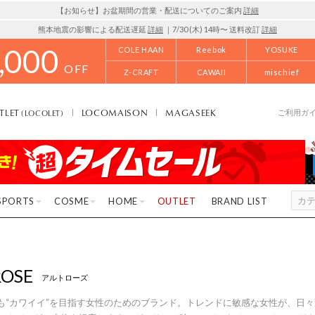
【お知らせ】お盆期間の営業・配送についてのご案内
詳細
熊本地震の影響による配送遅延
詳細
｜7/30 (木) 14時〜 送料改訂
詳細
,000
COLE HAAN
Reebok
YOSUKE
OFF
Z-CRAFT
CAWAII
mischief
TLET
LOCOMAISON
MAGASEEK
(LOCOLET)
ご利用ガ
SPORTS
COSME
HOME
OUTLET
BRAND LIST
ROSE
アルトローズ
も“カワイイ”を目指す女性のためのブランド。トレンドに敏感な女性が、日