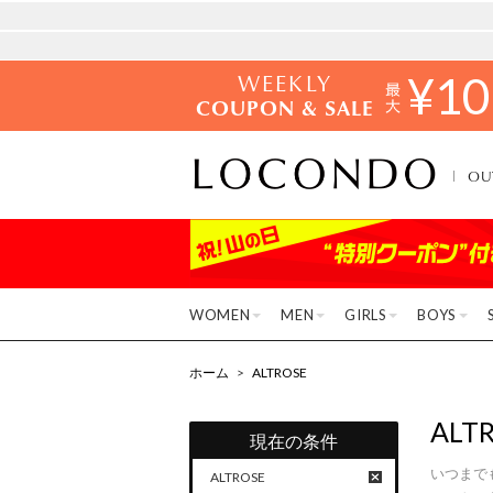
WEEKLY
¥
10
COUPON & SALE
OU
WOMEN
MEN
GIRLS
BOYS
ホーム
>
ALTROSE
ALT
現在の条件
いつまで
ALTROSE