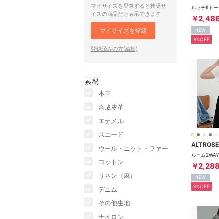
マイサイズを登録すると推奨サ
イズの商品だけ表示できます
￥2,48
マイサイズを登録
NEW
9%OFF
登録済みの方(編集)
素材
本革
合成皮革
エナメル
スエード
ALTROSE
ウール・ニット・ファー
コットン
￥2,28
リネン（麻）
NEW
9%OFF
デニム
その他生地
ナイロン