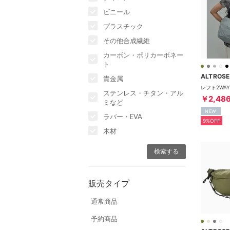
ビニール
プラスチック
その他合成繊維
カーボン・ポリカーボネー
ト
ALTROSE
貴金属
ステンレス・チタン・アル
￥2,48
ミなど
NEW
ラバー・EVA
9%OFF
木材
販売タイプ
通常商品
予約商品