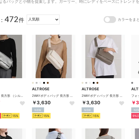
なるバッグと小物を提案します。ガーリー、時にレディをベースにトレンド
472
：
件
カラーをま
ALTROSE
ALTROSE
ALT
2WAYバッグ 長方形 （シルバー）
2WAYボディバッグ 長方形 （アイボリー）
2WAYボディバッグ 長方形 （モカグレー）
7
￥3,630
￥3,630
￥3
NEW
NEW
NE
15%
15%
15%
9%O