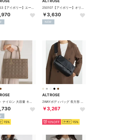
ROSE
ALTROSE
250153【アイボリー】エース ショルダーバッグ （アイボリー）
250107【アイボリー】オリバー 2wayトートバッグ （アイボリー）
,970
￥3,630
W
NEW
ROSE
ALTROSE
トート ナイロン 大容量 キャリーオン キルティング （ブラウン）
2WAYボディバッグ 長方形 （ブラック）
,730
￥3,267
W
15%
10%OFF
15%