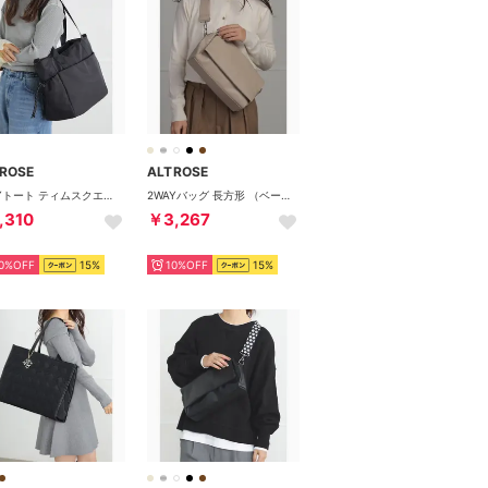
ROSE
ALTROSE
2WAYトート ティムスクエア （ブラック）
2WAYバッグ 長方形 （ベージュ）
,310
￥3,267
0%OFF
15%
10%OFF
15%