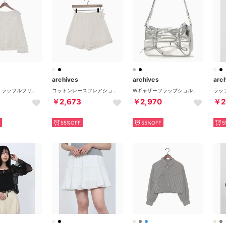
archives
archives
arc
花柄アソートラッフルフリルミドルブラウス （OFWH）
コットンレースフレアショートパンツ （OFWH）
Wギャザーフラップショルダーバッグ （SIL）
3
￥2,673
￥2,970
￥2
55%OFF
55%OFF
5