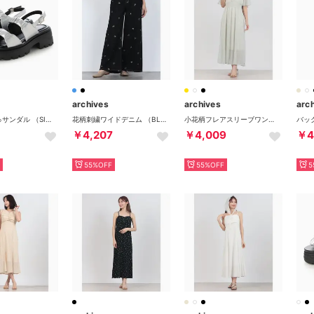
archives
archives
arc
くしゅくしゅサンダル （SIGY）
花柄刺繍ワイドデニム （BLK）
小花柄フレアスリーブワンピース （IVO）
￥4,207
￥4,009
￥4
55%OFF
55%OFF
5