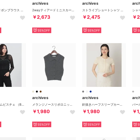
archives
archives
arc
シアー楊柳リボンブラウス （BLK）
2wayティアードミニスカート （OFWH）
ストライプショートシャツ （GRY）
5
￥2,673
￥2,475
￥2
55%OFF
55%OFF
5
archives
archives
arc
Fボタンデニムビスチェ （BLK）
メランジノースリポロニット （BLK）
針抜きハーフスリーブカーディガン （IVO）
￥1,980
￥1,980
￥1
55%OFF
55%OFF
5