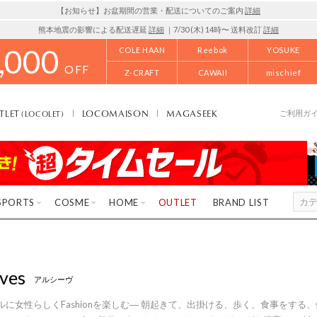
【お知らせ】お盆期間の営業・配送についてのご案内
詳細
熊本地震の影響による配送遅延
詳細
｜7/30 (木) 14時〜 送料改訂
詳細
,000
COLE HAAN
Reebok
YOSUKE
OFF
Z-CRAFT
CAWAII
mischief
TLET
LOCOMAISON
MAGASEEK
(LOCOLET)
ご利用ガ
SPORTS
COSME
HOME
OUTLET
BRAND LIST
ives
アルシーヴ
ルに女性らしくFashionを楽しむ― 朝起きて、出掛ける、歩く、食事をす