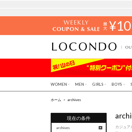
WEEKLY
¥
10
COUPON & SALE
OU
WOMEN
MEN
GIRLS
BOYS
ホーム
>
archives
arch
現在の条件
カジュア
archives