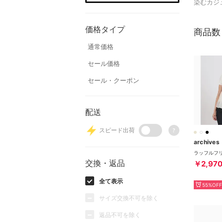
染むカジ
価格タイプ
商品数
通常価格
セール価格
セール・クーポン
配送
スピード出荷
?
archives
交換・返品
￥2,97
全て表示
55%OFF
サイズ交換不可を除く
返品不可を除く