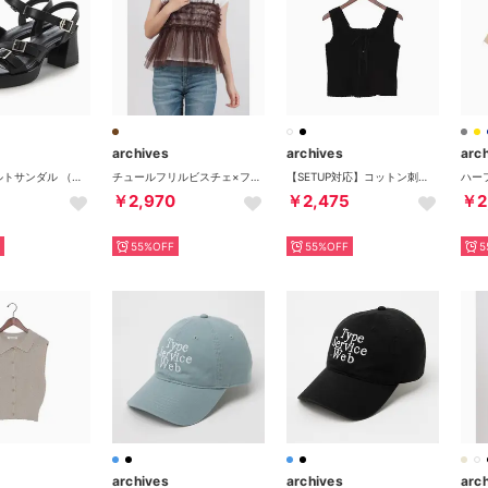
archives
archives
arc
ストームベルトサンダル （BLK）
チュールフリルビスチェ×フレンチTeeSET （BRN）
【SETUP対応】コットン刺繍ノースリブラウス （BLK）
￥2,970
￥2,475
￥2
55%OFF
55%OFF
5
archives
archives
arc