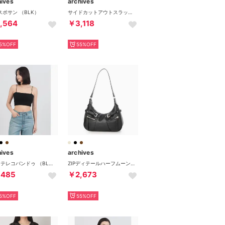
hives
archives
スポサン （BLK）
サイドカットアウトスラックス （BLK）
,564
￥3,118
5%OFF
55%OFF
hives
archives
2wayテレコバンドゥ （BLK）
ZIPディテールハーフムーンバッグ （BLK）
,485
￥2,673
5%OFF
55%OFF