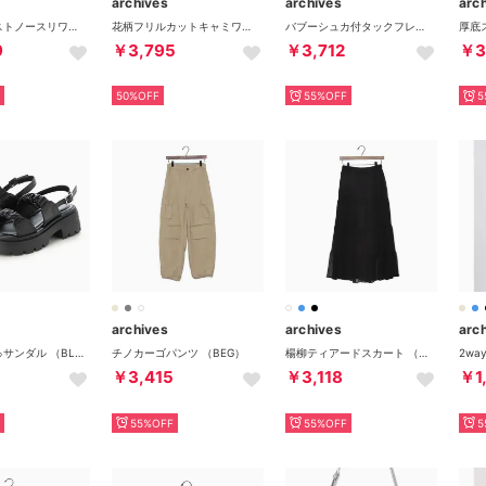
archives
archives
arc
小花柄ドロストノースリワンピース （BEG）
花柄フリルカットキャミワンピース （BLK）
バブーシュカ付タックフレアキャミワンピース （OFWH）
厚底
9
￥3,795
￥3,712
￥3
50%OFF
55%OFF
5
archives
archives
arc
くしゅくしゅサンダル （BLK）
チノカーゴパンツ （BEG）
楊柳ティアードスカート （BLK）
￥3,415
￥3,118
￥1
55%OFF
55%OFF
5