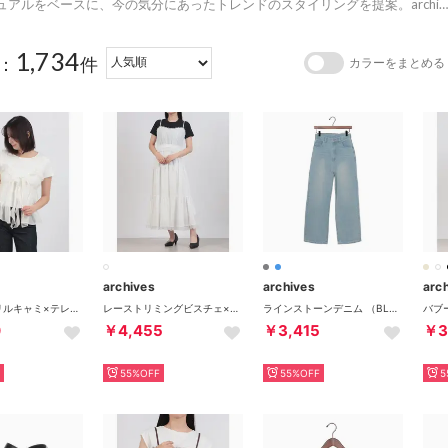
ュアルをベースに、今の気分にあったトレンドのスタイリングを提案。archi
…
1,734
：
件
カラーをまとめる
archives
archives
arc
ラッフルフリルキャミ×テレコTeeSET （IVO）
レーストリミングビスチェ×ティアードスカートSET （OFWH）
ラインストーンデニム （BLU）
0
￥4,455
￥3,415
￥3
55%OFF
55%OFF
5