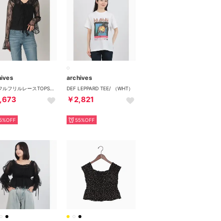
hives
archives
ラッフルフリルレースTOPS （BLK）
DEF LEPPARD TEE/ （WHT）
,673
￥2,821
5%OFF
55%OFF