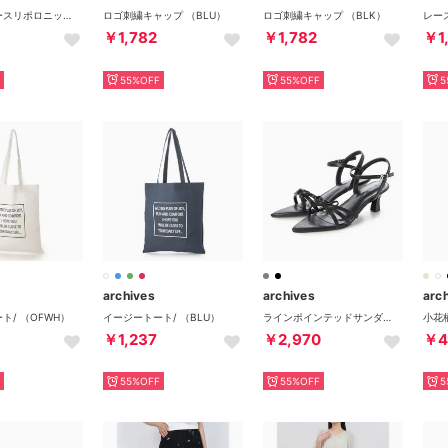
メランジノースリポロニット （BEG）
ロゴ刺繍キャップ （BLU）
ロゴ刺繍キャップ （BLK）
￥1,782
￥1,782
￥1
55%OFF
55%OFF
5
archives
archives
arc
ト/ （OFWH）
イージートート/ （BLU）
ラインポインテッドサンダル （BLK）
￥1,237
￥2,970
￥4
55%OFF
55%OFF
5