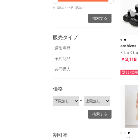
A（細め）〜
F（広め）
販売タイプ
archives
通常商品
予約商品
￥3,118
共同購入
55%OFF
価格
〜
割引率