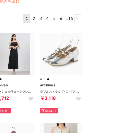
続きを読む
1
2
3
4
5
6
...15
hives
archives
バブーシュカ付タックフレアキャミワンピース （BLK）
ダブルストラップパンプス （SIGY）
,712
￥3,118
5%OFF
55%OFF