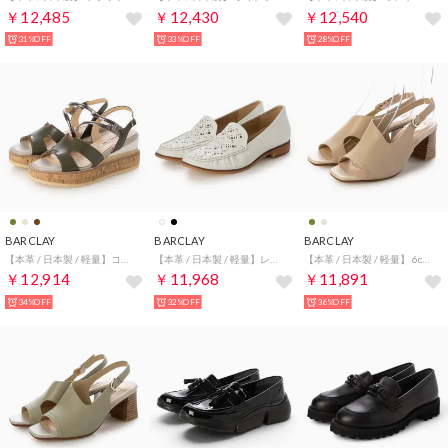
￥12,485
￥12,430
￥12,540
31%OFF
33%OFF
28%OFF
BARCLAY
BARCLAY
BARCLAY
【本革 / 日本製 / 軽量】コルクウェッジソールベルトサンダル （DKA）
【本革 / 日本製 / 軽量】レーザーカットソフトローファー （IV）
【本革 / 日本製 / 軽量】 6cmヒールバックバンドサンダル （BE）
￥12,914
￥11,968
￥11,891
34%OFF
32%OFF
36%OFF