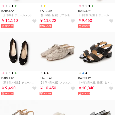
BARCLAY
BARCLAY
BARCLAY
【日本製】 チュールメッシュ素材 バレエシューズデザイン カッターパンプス （IVF）
【日本製 / 軽量】ソフトモールドソール オーナメントデザイン Tストラップサンダル （SL）
【日本製 / 軽量】 チュールレースバレエシューズ （SLF）
￥11,110
￥11,022
￥9,460
27%OFF
28%OFF
38%OFF
BARCLAY
BARCLAY
BARCLAY
【日本製 / 軽量】 チュールレースバレエシューズ （BLKF2）
【本革 / 日本製】 スクエアトゥ ソフトレザー ローヒール ミュールパンプス （GYH）
【本革 /日本製 / 軽量】色・素材コンビデザインサンダル （BLKF）
￥9,460
￥10,450
￥10,340
38%OFF
36%OFF
41%OFF