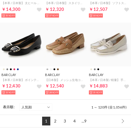
【本革 / 日本製】 太ヒール トラッドスタイル ブーティパンプス （BLK）
【本革 / 日本製】 スタイリッシュ パンチングレザースニーカー （BLK）
【本革 / 日本製】 ソフトスクエアトゥ ビットモチーフ ローファーパンプス （DBEK）
￥14,300
￥12,320
￥12,507
35%OFF
37%OFF
30%OFF
BARCLAY
BARCLAY
BARCLAY
【本革 / 日本製】 ポインテッドトゥ バックルモチーフ カッターパンプス （BLK）
【日本製】 メッシュ生地コンビ ビットモチーフ ローファーパンプス （CMF）
【本革 / 日本製 / 軽量】 手編みモカスリッポン （LGY）
￥12,430
￥12,540
￥14,883
33%OFF
28%OFF
35%OFF
表示順 :
1 ～ 120件 (全1,056件)
1
2
3
4
...9