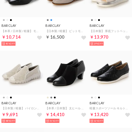
BARCLAY
BARCLAY
BARCLAY
【本革 / 日本製 / 軽量】 モカシンバックバンドシューズ （BLK）
【日本製 / 軽量】 ビットモカレインシューズ （GY）
【日本製】 厚底フットベットソール チュールメッシュ×革コンビ 太ベルト バックストラップサンダル （WH）
￥10,714
￥16,500
￥13,970
45%OFF
29%OFF
BARCLAY
BARCLAY
BARCLAY
【日本製 / 軽量】 パイロンソールパンチングスリッポン （IV）
【本革 / 日本製】 太ヒール トラッドスタイル スエードコンビブーティパンプス （BLK）
軽量スポーツソール キルトステッチデザイン 甲深スリッポンシューズ （BLK）
￥9,691
￥14,410
￥13,420
48%OFF
31%OFF
32%OFF