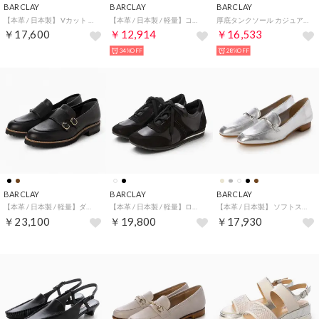
BARCLAY
BARCLAY
BARCLAY
【本革 / 日本製】 Vカット スクエアトゥ フラット カジュアルパンプス （PGO）
【本革 / 日本製 / 軽量】コルクウェッジソールベルトサンダル （CM）
厚底タンクソール カジュアル タッセルローファー （BLK）
￥17,600
￥12,914
￥16,533
34%OFF
28%OFF
BARCLAY
BARCLAY
BARCLAY
【本革 / 日本製 / 軽量】ダブルモンクストラップローファー （BLK）
【本革 / 日本製 / 軽量】ローカットデザインスニーカー （BLK）
【本革 / 日本製】 ソフトスクエアトゥ ビットモチーフ ローファーパンプス （SL）
￥23,100
￥19,800
￥17,930