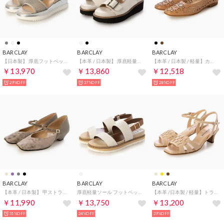
BARCLAY
BARCLAY
BARCLAY
【日本製】 厚底フットベットソール チュールメッシュ×革コンビ 太ベルト バックストラップサンダル （GYJ）
【本革 / 日本製】 厚底軽量ソール 甲ダブルストラップ バックバンドサンダル （IV）
【本革 / 日本製 / 軽量】カットワークカッターパンプス （CM）
￥13,970
￥13,860
￥12,518
29%OFF
37%OFF
28%OFF
BARCLAY
BARCLAY
BARCLAY
【本革 / 日本製】 甲ストラップ ローヒールパンプス （BEC）
厚底軽量ソール フットベット使用 甲ダブルストラップ バックバンドサンダル （IVK）
【本革 /日本製 / 軽量】トラッドテイスト ストラップ付メッシュサンダル （BE）
￥11,990
￥13,750
￥13,200
31%OFF
24%OFF
29%OFF