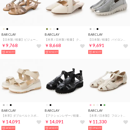
BARCLAY
BARCLAY
BARCLAY
【日本製 / 軽量】ビジューコンビデザインローヒールサンダル （PBEC）
【本革 / 日本製 / 軽量】 クラフトステッチミュール （IV）
【日本製 / 軽量】 パイロンソールパンチングスリッポン （SL）
￥9,768
￥8,668
￥9,691
44%OFF
50%OFF
48%OFF
BARCLAY
BARCLAY
BARCLAY
【本革】ダブルベルトスポーツサンダル （IV）
【アクションレザー / 軽量】サスティナブル リラックスグルカサンダル （BLK）
【本革 / 日本製】 フロントスリットデザイン Tストラップ カッターパンプス （IV）
￥14,091
￥14,091
￥11,330
24%OFF
24%OFF
39%OFF