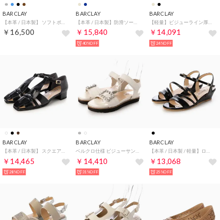
BARCLAY
BARCLAY
BARCLAY
【本革 / 日本製】 ソフトポインテッドトゥ プレーンスタイル ローヒールパンプス （BLK）
【本革 / 日本製】防滑ソール仕様 ヒールアップ サイドゴアブーツ （DBE）
【軽量】ビジューライン厚底ジュートサンダル （BE）
￥16,500
￥15,840
￥14,091
40%OFF
24%OFF
BARCLAY
BARCLAY
BARCLAY
【本革 / 日本製】 スクエアトゥ カメデザイン ローヒール スリットパンプス （BLK）
ベルクロ仕様 ビジューサンダル （WH）
【本革 / 日本製 / 軽量】ローヒール ネックストラップ ウエッジサンダル （BLK）
￥14,465
￥14,410
￥13,068
28%OFF
31%OFF
25%OFF