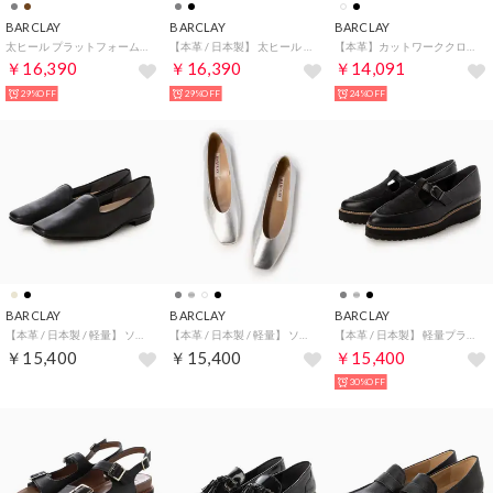
BARCLAY
BARCLAY
BARCLAY
太ヒール プラットフォームソール デザインビット金具 クラッシックスタイル ローファーパンプス （DGY）
【本革 / 日本製】 太ヒール プラットフォームソール クラッシックスタイル 甲ストラップパンプス （GYJ）
【本革】カットワーククロスベルトデザイン スポーツサンダル （IV）
￥16,390
￥16,390
￥14,091
29%OFF
29%OFF
24%OFF
BARCLAY
BARCLAY
BARCLAY
【本革 / 日本製 / 軽量】 ソフトレザーオペラシューズ （BLK）
【本革 / 日本製 / 軽量】 ソフトフラットシューズ （SL）
【本革 / 日本製】 軽量プラットフォームソール アーモンドトゥ 異素材コンビ Tストラップアレンジ マスキュリンシューズ （BLKC）
￥15,400
￥15,400
￥15,400
30%OFF