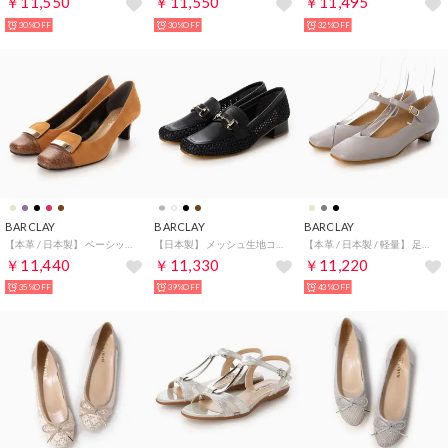
￥11,550
￥11,550
￥11,495
30%OFF
30%OFF
32%OFF
BARCLAY
BARCLAY
BARCLAY
【本革 / 日本製】 ベーシック ミドルヒール デザインパンプス （CMS）
【日本製】 メッシュ生地コンビ ビットモチーフ ローファーパンプス （BLKF）
【本革 / 日本製 / 軽量】 足首ストラップスクエアトゥパンプス （LGY）
￥11,440
￥11,330
￥11,220
35%OFF
39%OFF
43%OFF