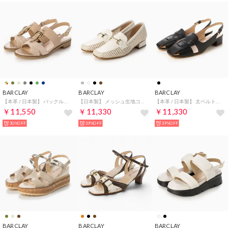
BARCLAY
BARCLAY
BARCLAY
【本革 / 日本製】 バックルモチーフ ベーシック フラットソール バックバンドサンダル （PBE）
【日本製】 メッシュ生地コンビ ビットモチーフ ローファーパンプス （IVF）
【本革 / 日本製】 太ベルトデザイン サイドオープン ローヒール バックストラップパンプス （BLK）
￥11,550
￥11,330
￥11,330
30%OFF
39%OFF
39%OFF
BARCLAY
BARCLAY
BARCLAY