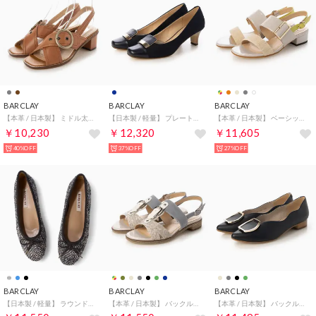
BARCLAY
BARCLAY
BARCLAY
【本革 / 日本製】 ミドル太ヒール バックルデザイン トラディショナル バックバンドサンダル （CM）
【日本製 / 軽量】 プレートデザインパンプス （NVF）
【本革 / 日本製】 ベーシックカジュアルバックバンドサンダル （LGYE）
￥10,230
￥12,320
￥11,605
40%OFF
37%OFF
27%OFF
BARCLAY
BARCLAY
BARCLAY
【日本製 / 軽量】 ラウンドトゥバレエシューズ （BUF）
【本革 / 日本製】 バックルモチーフ ベーシック フラットソール バックバンドサンダル （GYH）
【本革 / 日本製】 バックルモチーフ トップラインフラワーカット カッターパンプス （BLK）