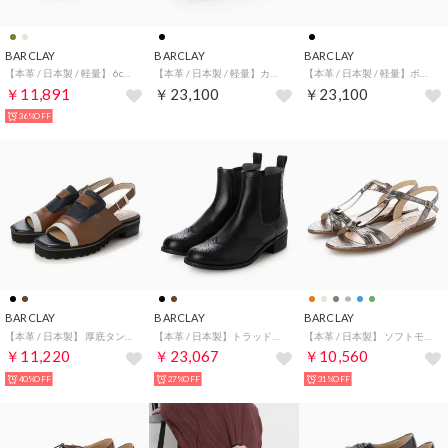
BARCLAY
BARCLAY
BARCLAY
【本革 / 日本製 / 軽量】 6cmヒールバックバンドサンダル （KA）
【本革 / 日本製 / 軽量】カップインソール仕様 厚底スニーカーローファー （BLKE）
【本革 / 日本製 / 軽量】ボリュームソール 美錠付きローファー （BLK）
￥11,891
￥23,100
￥23,100
36%OFF
BARCLAY
BARCLAY
BARCLAY
【本革 / 日本製】 厚底タンクソール スポーツサンダル （BRC）
【本革 / 日本製】トラッドサイドゴアブーツ （BLK）
【本革 / 日本製】 ソフトモールドソール オーナメントデザイン Tストラップサンダル （ETK）
￥11,220
￥23,067
￥10,560
40%OFF
27%OFF
31%OFF