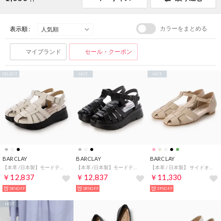
カラーをまとめる
表示順 :
マイブランド
セール・クーポン
SELECT
HOT
HOT
BARCLAY
BARCLAY
BARCLAY
【本革 /日本製】モードテイスト 厚底モールドソールグルカサンダル （IV）
【本革 /日本製】モードテイスト 厚底モールドソールグルカサンダル （BLK）
【本革 / 日本製】 サイドオープングルカサンダル （LBE）
￥12,837
￥12,837
￥11,330
38%OFF
38%OFF
39%OFF
HOT