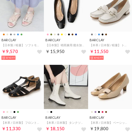
BARCLAY
BARCLAY
BARCLAY
【日本製 / 軽量】 ソフトモールドソール オーナメントデザイン Tストラップサンダル （LBEM）
【日本製】 晴雨兼用 撥水加工素材使用 スクエアトゥ バレエシューズ （BLK）
【本革 / 日本製 / 軽量】 トラッドモチーフ ベルトデザイン カジュアル ソフトモカシン ローファー （IV）
￥9,570
￥15,950
￥11,550
33%OFF
30%OFF
BARCLAY
BARCLAY
BARCLAY
【本革 / 日本製】 フロントスリットデザイン Tストラップ カッターパンプス （BLK）
【本革 / 日本製】 タンクソール ストレッチ素材コンビ ミドルブーツ （IV）
【本革 / 日本製】 ベーシック ミドルヒール デザインパンプス （LBEC）
￥11,330
￥18,150
￥19,800