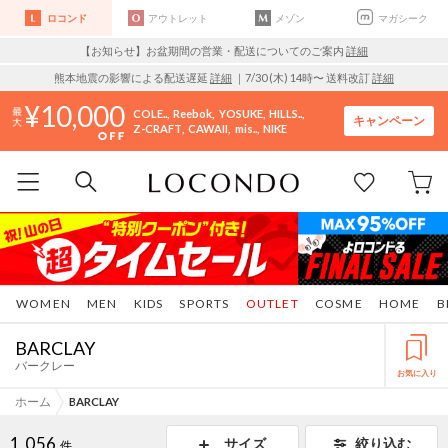
ロコンド
アウトレット
メゾン
マガシーク
【お知らせ】お盆期間の営業・配送についてのご案内
詳細
熊本地震の影響による配送遅延
詳細
｜7/30 (木) 14時〜 送料改訂
詳細
10,000
COLE..
Reebok
YOSUKE
HILLS..
キャンペーン
Z-CRAFT
CAWAII
mis..
NIKE
WOMEN
MEN
KIDS
SPORTS
OUTLET
COSME
HOME
B
BARCLAY
バークレー
お気に入り
ホーム
BARCLAY
1,056
サイズ
絞り込む
件