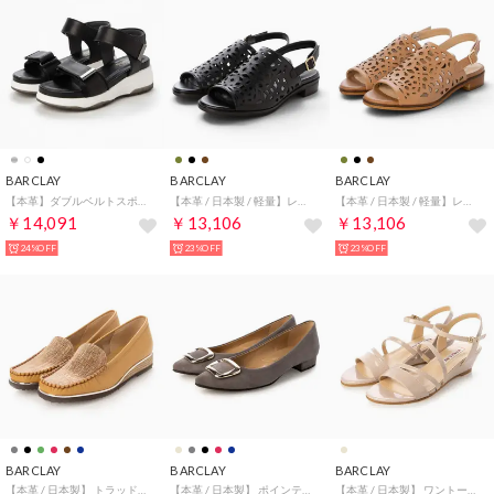
BARCLAY
BARCLAY
BARCLAY
【本革】ダブルベルトスポーツサンダル （BLK）
【本革 / 日本製 / 軽量】レーザーカットワーク カバードデザインサンダル （BLK）
【本革 / 日本製 / 軽量】レーザーカットワーク カバードデザインサンダル （CA）
￥14,091
￥13,106
￥13,106
24%OFF
23%OFF
23%OFF
BARCLAY
BARCLAY
BARCLAY
【本革 / 日本製】 トラッドモチーフ 軽量ソール仕様 ソフトモカシン カジュアルローファー （MA）
【本革 / 日本製】 ポインテッドトゥ バックルモチーフ カッターパンプス （GYS2）
【本革 / 日本製】 ワントーンサンダル ピンクベージュエナメル （PBEE）