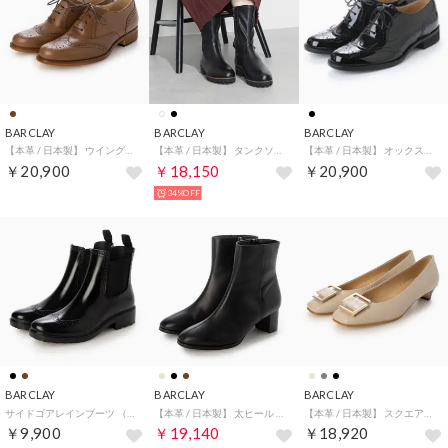
BARCLAY
BARCLAY
BARCLAY
【本革 / 日本製】 ウイングチップデザイン オックスフォード レースアップシューズ （DOK）
【本革 / 日本製】 タンクソール ストレッチ素材コンビ ミドルブーツ （BLK2）
【本革 / 日本製】 オックスフォードシューズ （BLKE）
￥20,900
￥18,150
￥20,900
34%OFF
BARCLAY
BARCLAY
BARCLAY
サイドゴアレインブーツ （BLK2）
【本革 / 日本製】 太ヒール プレーンスタイル ショートブーツ （BLK）
【本革 / 日本製】 スクエアトゥ バックルモチーフ ローヒールパンプス （LBE）
￥9,900
￥19,140
￥18,920