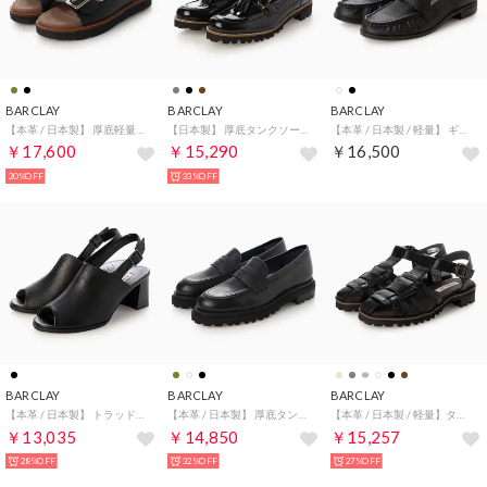
BARCLAY
BARCLAY
BARCLAY
【本革 / 日本製】 厚底軽量ソール フットベット使用 甲ダブルストラップ バックバンドサンダル （BLK）
【日本製】 厚底タンクソール カジュアル タッセルローファー （BLKE）
【本革 / 日本製 / 軽量】 ギャザーディティールソフトローファー （BLK）
￥17,600
￥15,290
￥16,500
20%OFF
33%OFF
BARCLAY
BARCLAY
BARCLAY
【本革 / 日本製】 トラッドカバードサンダル （BLK）
【本革 / 日本製】 厚底タンクソール カジュアル コインローファー （BLK）
【本革 / 日本製 / 軽量】タンクソール 厚底サンダル （BLK）
￥13,035
￥14,850
￥15,257
28%OFF
32%OFF
27%OFF