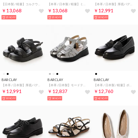
【日本製 / 軽量】コルクウェッジソールベルトサンダル （LBEM）
【本革 / 日本製 / 軽量】ミドルヒール バックルデザイン ネックベルトベーシックサンダル （DBRC）
【本革 / 日本製】厚底パデットサンダル （IV）
￥13,068
￥13,068
￥12,991
25%OFF
25%OFF
30%OFF
BARCLAY
BARCLAY
BARCLAY
【本革 / 日本製】厚底パデットサンダル （BLK）
【本革 /日本製】モードテイスト 厚底モールドソールグルカサンダル （SL）
【本革 / 日本製 / 軽量】ボリュームソール ベーシックローファー （BLK）
￥12,991
￥12,837
￥12,760
30%OFF
38%OFF
42%OFF