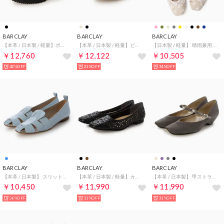
BARCLAY
BARCLAY
BARCLAY
【本革 / 日本製 / 軽量】ボリュームソールベーシックレースアップシューズ （BLK）
【本革 / 日本製 / 軽量】ビジューラインフラットサンダル （BLK）
【日本製 / 軽量】 晴雨兼用 撥水加工素材使用 スクエアトゥ バレエシューズ （IVF）
￥12,760
￥12,122
￥10,505
42%OFF
21%OFF
34%OFF
BARCLAY
BARCLAY
BARCLAY
【本革 / 日本製】 スリットデザイン カッターパンプス （LBU）
【本革 / 日本製 / 軽量】カットワークカッターパンプス （BLK）
【本革 / 日本製】 甲ストラップ ローヒールパンプス （GYSC）
￥10,450
￥11,990
￥11,990
36%OFF
31%OFF
31%OFF