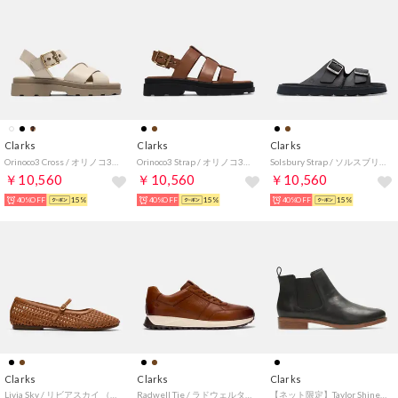
Clarks
Clarks
Clarks
Orinoco3 Cross / オリノコ3クロス （クリームレザー）
Orinoco3 Strap / オリノコ3ストラップ （タンレザー）
Solsbury Strap / ソルスブリーストラップ （ブラックレザー）
￥10,560
￥10,560
￥10,560
40%OFF
15%
40%OFF
15%
40%OFF
15%
Clarks
Clarks
Clarks
Livia Sky / リビアスカイ （タンウィーブ）
Radwell Tie / ラドウェルタイ （タンレザー）
【ネット限定】Taylor Shine / テイラーシャイン （ブラックレザー）