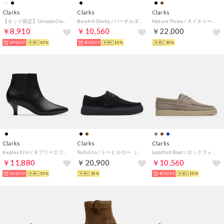
Clarks
Clarks
Clarks
【ネット限定】Orinoco Cross / オリノコクロス （オフホワイトレザー）
Burchill Derby / バーチルダービー （ブラックレザー）
Nature Three / ネイチャースリー （マホガニーレザー）
￥8,910
￥10,560
￥22,000
49%OFF
15%
40%OFF
15%
15%
Clarks
Clarks
Clarks
Kepley Erin / キプリーエリン （ブラック）
Torhill Lo / トーヒルロー （ブラックスエード）
Lockford Boat / ロックフォードボート （グレースエード）
￥11,880
￥20,900
￥10,560
36%OFF
15%
15%
40%OFF
15%