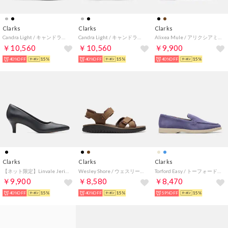
Clarks
Clarks
Clarks
Candra Light / キャンドラライト （シルバーメタリック）
Candra Light / キャンドラライト （ブラックレザー）
Alixea Mule / アリクシアミュール （ブラックスエード）
￥10,560
￥10,560
￥9,900
40%OFF
15%
40%OFF
15%
40%OFF
15%
Clarks
Clarks
Clarks
【ネット限定】Linvale Jerica / リンベールジェリカ（ブラックレザー）
Wesley Shore / ウェスリーショア （ビーズワックスレザー）
Torford Easy / トーフォードイージー （ダスクブルースエード）
￥9,900
￥8,580
￥8,470
40%OFF
15%
40%OFF
15%
59%OFF
15%