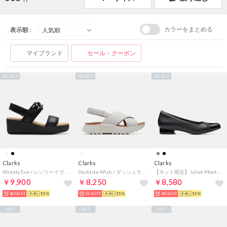
カラーをまとめる
表示順 :
マイブランド
セール・クーポン
SELECT
SELECT
SELECT
Clarks
Clarks
Clarks
Wrenly Eve / レンリーイヴ （ブラック/ブラック）
DashLite Wish / ダッシュライトウィッシュ （ホワイトインタレスト）
【ネット限定】Juliet Monte / ジュリエットモンテ （ブラックレザー/シンセティック）
￥9,900
￥8,250
￥8,580
40%OFF
15%
53%OFF
15%
48%OFF
15%
HOT
HOT
HOT