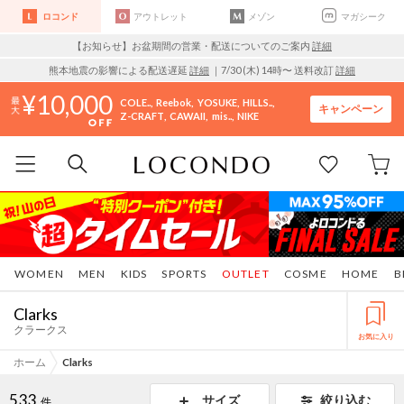
ロコンド
アウトレット
メゾン
マガシーク
【お知らせ】お盆期間の営業・配送についてのご案内
詳細
熊本地震の影響による配送遅延
詳細
｜7/30 (木) 14時〜 送料改訂
詳細
10,000
COLE..
Reebok
YOSUKE
HILLS..
キャンペーン
Z-CRAFT
CAWAII
mis..
NIKE
WOMEN
MEN
KIDS
SPORTS
OUTLET
COSME
HOME
B
Clarks
クラークス
お気に入り
ホーム
Clarks
533
サイズ
絞り込む
件