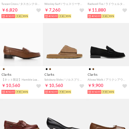
Tuscan Cross / タスカンクロス （モーブスエード）
Wesley Surf / ウェスリーサーフ （ビーズワックス）
Radwell Tie / ラドウェルタイ （ブラックレザー）
￥6,820
￥7,260
￥11,880
65%OFF
15%
40%OFF
15%
40%OFF
15%
Clarks
Clarks
Clarks
【ネット限定】Hamble Loafer / ハンブルローファー （タンレザー）
Solsbury Slide / ソルスブリースライド （ダークサンドスエード）
Alixea Walk / アリクシアウォーク （ブラックスエード）
￥10,560
￥10,560
￥9,900
40%OFF
15%
40%OFF
15%
35%OFF
15%