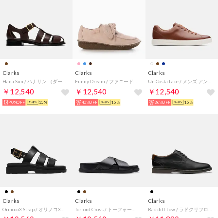
Clarks
Clarks
Clarks
Hana Sun / ハナサン （ダークブラウンレザー）
Funny Dream / ファニードリーム （ライトピンクスエード）
Un Costa Lace / メンズ アンコスタレース （ブリティッシュタンレザー）
￥12,540
￥12,540
￥12,540
40%OFF
15%
40%OFF
15%
36%OFF
15%
Clarks
Clarks
Clarks
Orinoco3 Strap / オリノコ3ストラップ （ブラックレザー）
Torford Cross / トーフォードクロス （ブラックレザー）
Radcliff Low / ラドクリフロー （ブラックレザー）