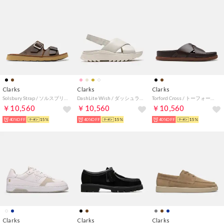
Clarks
Clarks
Clarks
Solsbury Strap / ソルスブリーストラップ （ビーズワックスレザー）
DashLite Wish / ダッシュライトウィッシュ （ホワイトレザー）
Torford Cross / トーフォードクロス （ブラウンレザー）
￥10,560
￥10,560
￥10,560
40%OFF
15%
40%OFF
15%
40%OFF
15%
Clarks
Clarks
Clarks