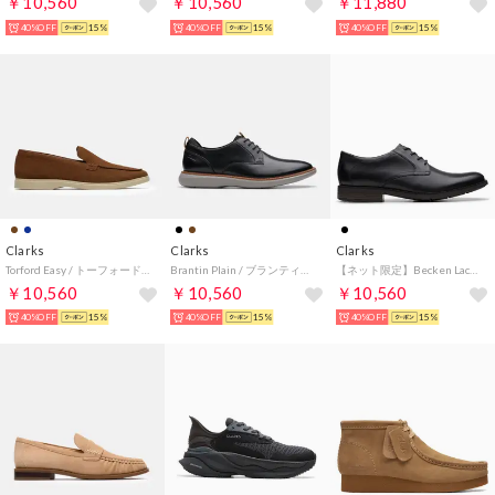
￥10,560
￥10,560
￥11,880
40%OFF
15%
40%OFF
15%
40%OFF
15%
Clarks
Clarks
Clarks
Torford Easy / トーフォードイージー （コーラスエード）
Brantin Plain / ブランティンプレーン （ブラックレザー）
【ネット限定】Becken Lace / ベッケンレース （ブラックレザー）
￥10,560
￥10,560
￥10,560
40%OFF
15%
40%OFF
15%
40%OFF
15%