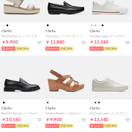
Clarks
Clarks
Clarks
Wrenly Eve / レンリーイヴ （オフホワイトレザー）
Finer Sun / フィナーサン （ブラックレザー）
Un Maui Lace / アンマウイレース （ホワイトレザー）
￥9,900
￥11,880
￥12,540
40%OFF
15%
40%OFF
15%
36%OFF
15%
Clarks
Clarks
Clarks
Burchill Penny / バーチルペニー （ブラックレザー）
Giselle Beach / ジゼルビーチ （タンレザー）
Un Costa Lace / メンズ アンコスタレース （ホワイトレザー）
￥10,560
￥9,900
￥12,540
40%OFF
15%
40%OFF
15%
36%OFF
15%