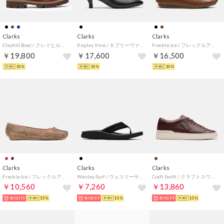
Clarks
Clarks
Clarks
Cleyhill Boat / クレイヒルボート （ブラウンレザー）
Kepley Vine / キプリーヴァイン （ブラックレザー）
Freckle Ice / フレックルアイス（ダークタンレザー）
￥19,800
￥17,600
￥16,500
15%
15%
15%
Clarks
Clarks
Clarks
Freckle Ice / フレックルアイス （アニマルプリント）
Wesley Surf / ウェスリーサーフ （ブラックレザー）
Craft Swift / クラフトスウィフト （ブラウンレザー）
￥10,560
￥7,260
￥13,860
40%OFF
15%
40%OFF
15%
40%OFF
15%