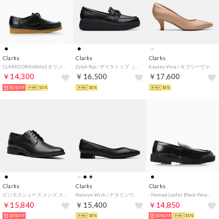
Clarks
Clarks
Clarks
CLARKS ORIGINALS オリジナルス WALLABEE ワラビーシューズ26181127 Blk Smooth Leather （Blk Smooth Leather）
Zylah Top / ザイラトップ （ブラックレザー）
Kepley Vine / キプリーヴァイン （ウォームベージュレザー）
￥14,300
￥16,500
￥17,600
50%OFF
15%
15%
15%
Clarks
Clarks
Clarks
ビジネスシューズ メンズ ステッドウェルレース 26184679 Steadwell Lace （ブラック）
Natalyn Wish / ナタリンウィッシュ （ブラックレザー）
- Nomad Loafer. Black Patent 【26183769】 （Black Patent）
￥15,840
￥15,400
￥14,850
10%OFF
15%
50%OFF
15%