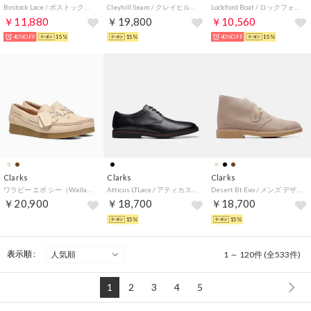
Bostock Lace / ボストックレース （ホワイトコンビ）
Cleyhill Seam / クレイヒルシーム （ブラックスエード）
Lockford Boat / ロックフォードボート （ダークサンドスエード）
￥11,880
￥19,800
￥10,560
40%OFF
15%
15%
40%OFF
15%
Clarks
Clarks
Clarks
ワラビー エボ シー（Wallabee Evo Sea） （クリームレザー）
Atticus LTLace / アティカスLTレース （ブラック）
Desert Bt Evo / メンズ デザートブーツエヴォ （サンドスエード）
￥20,900
￥18,700
￥18,700
15%
15%
表示順 :
1 ～ 120件 (全533件)
1
2
3
4
5