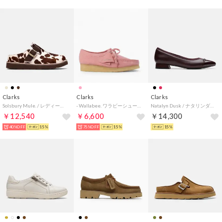
Clarks
Clarks
Clarks
Solsbury Mule. / レディースソルスブリーミュール （カウプリント）
- Wallabee. ワラビーシューズCandy Pink 【26183809】 （Candy Pink）
Natalyn Dusk / ナタリンダスク （メルローレザー）
￥12,540
￥6,600
￥14,300
40%OFF
15%
75%OFF
15%
15%