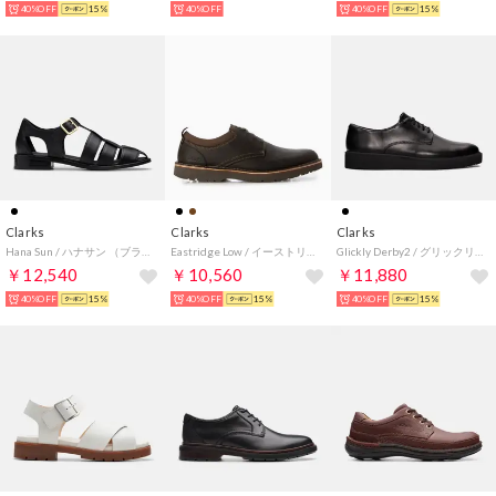
40%OFF
15%
40%OFF
40%OFF
15%
Clarks
Clarks
Clarks
Hana Sun / ハナサン （ブラックレザー）
Eastridge Low / イーストリッジロー （ダークブラウンレザー）
Glickly Derby2 / グリックリーダービー2 （ブラックレザー）
￥12,540
￥10,560
￥11,880
40%OFF
15%
40%OFF
15%
40%OFF
15%