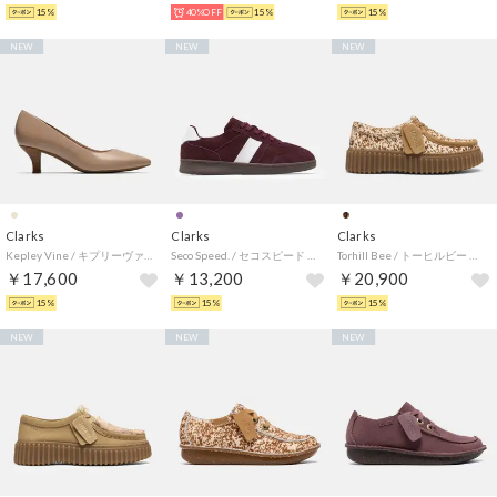
15%
40%OFF
15%
15%
NEW
NEW
NEW
Clarks
Clarks
Clarks
Kepley Vine / キプリーヴァイン （ベージュレザー）
Seco Speed. / セコスピード （バーガンディスエード）
Torhill Bee / トーヒルビー （ブラウンアニマルプリント）
￥17,600
￥13,200
￥20,900
15%
15%
15%
NEW
NEW
NEW