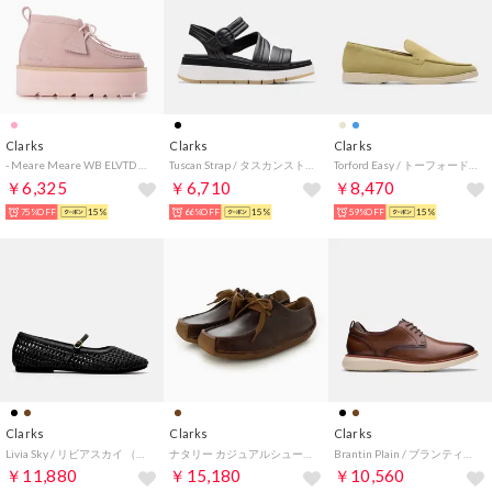
Clarks
Clarks
Clarks
- Meare Meare WB ELVTD Light Pink Sued【26183858】 （Light Pink Sued）
Tuscan Strap / タスカンストラップ （ブラックレザー）
Torford Easy / トーフォードイージー （セージスエード）
￥6,325
￥6,710
￥8,470
75%OFF
15%
66%OFF
15%
59%OFF
15%
Clarks
Clarks
Clarks
Livia Sky / リビアスカイ （ブラックウィーブ）
ナタリー カジュアルシューズ （チェスナットレザー）
Brantin Plain / ブランティンブレーン （ブランティンブレーン）
￥11,880
￥15,180
￥10,560