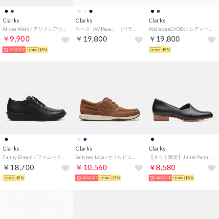
Clarks
Clarks
Clarks
Alixea Walk / アリクシアウォーク （ウォームサンドスエード）
ペース（W Pace.） （ブラック）
WallabeeEVOBt / レディース ワラビーエヴォブーツ （ダークサンドスエード）
￥9,900
￥19,800
￥19,800
35%OFF
15%
15%
Clarks
Clarks
Clarks
Funny Dream / ファニードリーム（ブラックレザー）
Sailview Lace /セイルビューレース （ライトタンヌバック）
【ネット限定】Juliet Palm / ジュリエットパーム （ブラックレザー）
￥18,700
￥10,560
￥8,580
15%
40%OFF
15%
48%OFF
15%