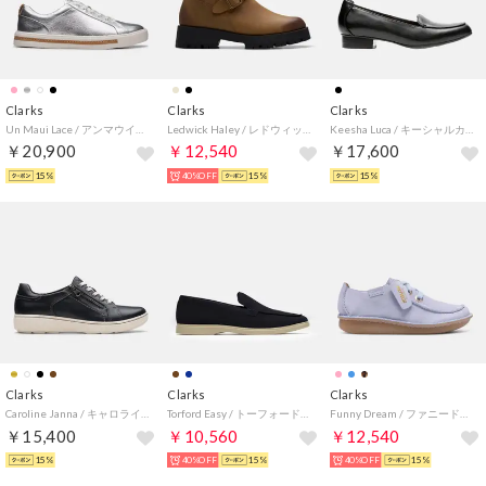
Clarks
Clarks
Clarks
Un Maui Lace / アンマウイレース （メタリック）
Ledwick Haley / レドウィックヘイリー （ダークサンドオイリー）
Keesha Luca / キーシャルカ（ブラックレザー）
￥20,900
￥12,540
￥17,600
15%
40%OFF
15%
15%
Clarks
Clarks
Clarks
Caroline Janna / キャロラインジャナ （ブラック）
Torford Easy / トーフォードイージー （ネイビースエード）
Funny Dream / ファニードリーム （ライトブルースエード）
￥15,400
￥10,560
￥12,540
15%
40%OFF
15%
40%OFF
15%