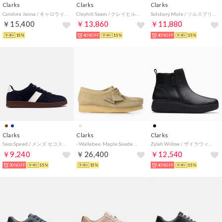
Clarks
Clarks
Clarks
Caroline Janna / キャロラインジャナ （ホワイト）
Cleyhill Seam / クレイヒルシーム （ダークサンドスエード）
Solsbury Mule / ソルスブリーミュール （コーラスエード）
￥15,400
￥13,860
￥11,880
15%
40%OFF
15%
40%OFF
15%
Clarks
Clarks
Clarks
Seco Speed / メンズ セコスピード （ネイビースエード）
- Wallabee. Maple Suede 【26155545】 （Maple Suede）
Zylah Willow / ザイラウィロー （ブラックレザー）
￥9,240
￥26,400
￥12,540
30%OFF
15%
15%
40%OFF
15%