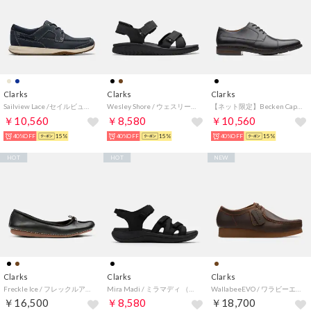
Clarks
Clarks
Clarks
Sailview Lace /セイルビューレース （ネイビーヌバック）
Wesley Shore / ウェスリーショア （ブラックレザー）
【ネット限定】Becken Cap / ベッケンキャップ（ブラックレザー）
￥10,560
￥8,580
￥10,560
40%OFF
15%
40%OFF
15%
40%OFF
15%
HOT
HOT
NEW
Clarks
Clarks
Clarks
Freckle Ice / フレックルアイス （ブラックレザー）
Mira Madi / ミラマディ （ブラック）
WallabeeEVO / ワラビーエヴォ （ビーズワックス）
￥16,500
￥8,580
￥18,700