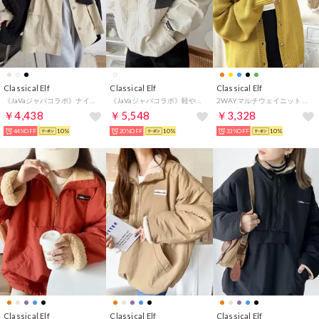
Classical Elf
Classical Elf
Classical Elf
《JaVaジャバコラボ》ナイロンワッシャー素材ウエストドロストジャケットコート（ミドル丈） （ライトベージュ）
《JaVaジャバコラボ》軽やかに魅せる、スポーティモード。サイド配色切替ナイロン100％パーカー （アイボリー×チャコール）
2WAYマルチウェイニット ミドル丈無地ローゲージプルオーバー＆カーディガン(長袖) （イエロー）
￥4,438
￥5,548
￥3,328
44%OFF
10%
20%OFF
10%
33%OFF
10%
Classical Elf
Classical Elf
Classical Elf