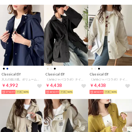
Classical Elf
Classical Elf
Classical Elf
大人の抜け感。ボリュームスリーブ ショート丈 マウンテンパーカー （ネイビー）
《JaVaジャバコラボ》ナイロンワッシャー素材ウエストドロストジャケットコート（ミドル丈） （ブラック）
《JaVaジャバコラボ》ナイロンワッシャー素材ウエストドロストジャケットコート（ミドル丈） （アイボリー）
￥4,992
￥4,438
￥4,438
37%OFF
10%
44%OFF
10%
44%OFF
10%