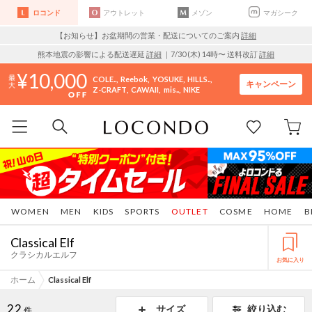
ロコンド
アウトレット
メゾン
マガシーク
【お知らせ】お盆期間の営業・配送についてのご案内
詳細
熊本地震の影響による配送遅延
詳細
｜7/30 (木) 14時〜 送料改訂
詳細
10,000
COLE..
Reebok
YOSUKE
HILLS..
キャンペーン
Z-CRAFT
CAWAII
mis..
NIKE
WOMEN
MEN
KIDS
SPORTS
OUTLET
COSME
HOME
B
Classical Elf
クラシカルエルフ
お気に入り
ホーム
Classical Elf
22
サイズ
絞り込む
件