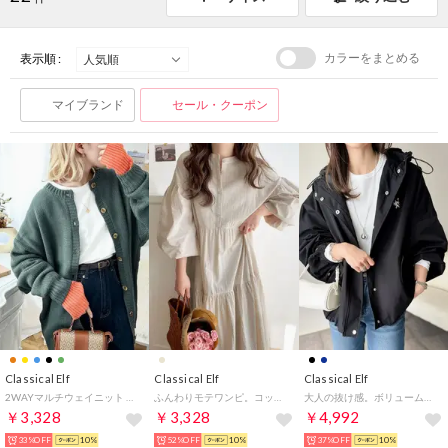
カラーをまとめる
表示順 :
マイブランド
セール・クーポン
Classical Elf
Classical Elf
Classical Elf
2WAYマルチウェイニット ミドル丈無地ローゲージプルオーバー＆カーディガン(長袖) （モスグリーン）
ふんわりモテワンピ。コットン100％バックリボンティアードワンピース （ベージュ）
大人の抜け感。ボリュームスリーブ ショート丈 マウンテンパーカー （ブラック）
￥3,328
￥3,328
￥4,992
33%OFF
10%
52%OFF
10%
37%OFF
10%