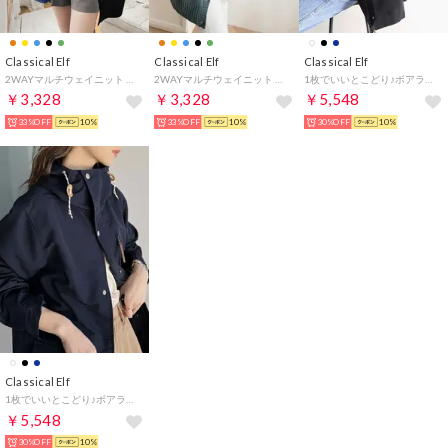
Classical Elf
Classical Elf
Classical Elf
2WAYマルチウェイニット ミドル丈無地ローゲージプルオーバー＆カーディガン(長袖) （ブラック）
2WAYマルチウェイニット ミドル丈無地ローゲージプルオーバー＆カーディガン(長袖) （ブルー）
1枚でいいとこどり♪ボアライナー付き3wayハイブリッドマウンテンパーカー(ライナー取外し可)（ブラック×ベージュ）
￥3,328
￥3,328
￥5,548
33%OFF
10%
33%OFF
10%
30%OFF
10%
Classical Elf
1枚でいいとこどり♪ボアライナー付き3wayハイブリッドマウンテンパーカー(ライナー取外し可)（ネイビー×ベージュ）
￥5,548
30%OFF
10%