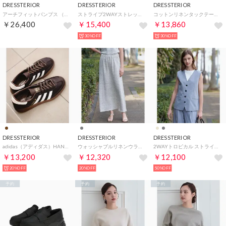
DRESSTERIOR
DRESSTERIOR
DRESSTERIOR
アーチフィットパンプス （ブラック(019)）
ストライプ2WAYストレッチサイドラインワイドパンツ （グレー(312)）
コットンリネンタックテーパードパンツ （ブラック(019)）
￥26,400
￥15,400
￥13,860
30%OFF
30%OFF
DRESSTERIOR
DRESSTERIOR
DRESSTERIOR
adidas（アディダス）HANDBALL SPEZIAL ブラウン （ブラウン(043)）
ウォッシャブルリネンウラケスカート （ライトグレー(011)）
2WAYトロピカル ストライプジレ （グレー(312)）
￥13,200
￥12,320
￥12,100
20%OFF
20%OFF
50%OFF
予約
予約
予約