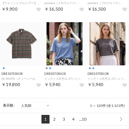
【ウォッシャブル/シアー】ドットジャカード プルオーバー （ライトベージュ(051)）
provoke（プロヴォーク）【別注】 フワラーモチーフブラウス （オフホワイト(003)）
provoke（プロヴォーク）【別注】 フワラーモチーフブラウス （ブラック(019)）
￥9,900
￥16,500
￥16,500
DRESSTERIOR
DRESSTERIOR
DRESSTERIOR
DC WHITE（ディーシーホワイト） 「WHARF SMOCK／ワーフ スモッグ」 （ブルー(092)）
インディゴ天竺ロゴTシャツ （サックスブルー(090)）
インディゴ天竺ロゴTシャツ （チャコールグレー(014)）
￥19,800
￥5,940
￥5,940
表示順 :
1 ～ 120件 (全1,121件)
1
2
3
4
...10