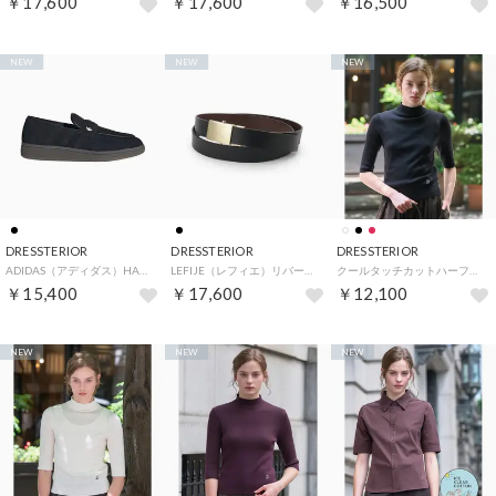
￥17,600
￥17,600
￥16,500
NEW
NEW
NEW
DRESSTERIOR
DRESSTERIOR
DRESSTERIOR
ADIDAS（アディダス）HANDBALL SPEZIAL ローファー （ブラック(019)）
LEFIJE（レフィエ）リバーシブルベルト （ブラック(519)）
クールタッチカットハーフスリーブプルオーバー （ブラック(019)）
￥15,400
￥17,600
￥12,100
NEW
NEW
NEW