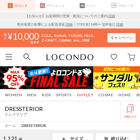
ロコンド
アウトレット
メゾン
マガシーク
【お知らせ】お盆期間の営業・配送についてのご案内
詳細
熊本地震の影響による配送遅延
詳細
｜7/30 (木) 14時〜 送料改訂
詳細
10,000
COLE..
Reebok
YOSUKE
HILLS..
キャンペーン
Z-CRAFT
CAWAII
mis..
NIKE
WOMEN
MEN
KIDS
SPORTS
OUTLET
COSME
HOME
B
DRESSTERIOR
ドレステリア
お気に入り
ホーム
DRESSTERIOR
1,121
サイズ
絞り込む
件