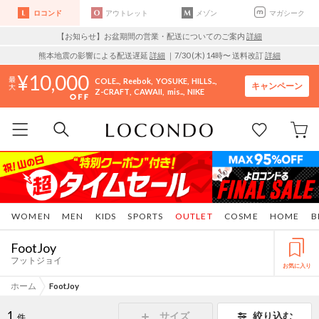
ロコンド
アウトレット
メゾン
マガシーク
【お知らせ】お盆期間の営業・配送についてのご案内
詳細
熊本地震の影響による配送遅延
詳細
｜7/30 (木) 14時〜 送料改訂
詳細
10,000
COLE..
Reebok
YOSUKE
HILLS..
キャンペーン
Z-CRAFT
CAWAII
mis..
NIKE
WOMEN
MEN
KIDS
SPORTS
OUTLET
COSME
HOME
B
FootJoy
フットジョイ
お気に入り
ホーム
FootJoy
1
サイズ
絞り込む
件