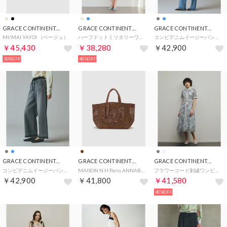
GRACE CONTINENTAL
GRACE CONTINENTAL
GRACE CONTINENTAL
MI/MAI YAYOI （ベージュ）
ハーフドットミリタリーワンピース （ベージュ）
コンビデニムイージーパンツ （サックス）
￥45,430
￥38,280
￥42,900
30%OFF
40%OFF
GRACE CONTINENTAL
GRACE CONTINENTAL
GRACE CONTINENTAL
コンビデニムイージーパンツ （グレー）
MAISON N.H Paris ANNABELLE （ブラウン）
フラワーコード刺繍ワンピース （グレー）
￥42,900
￥41,800
￥41,580
40%OFF