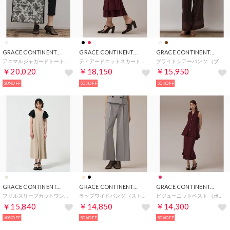
GRACE CONTINENTAL
GRACE CONTINENTAL
GRACE CONTINENTAL
アニマルジャガードトートバッグ （キナリ）
ティアードニットスカート （ボルドー）
ブライトシアーパンツ （ブラウン）
￥20,020
￥18,150
￥15,950
30%OFF
50%OFF
50%OFF
GRACE CONTINENTAL
GRACE CONTINENTAL
GRACE CONTINENTAL
フリルスリーブカットワンピース （ベージュ）
ラップワイドパンツ （ストライプ）
ビジューニットベスト （ボルドー）
￥15,840
￥14,850
￥14,300
60%OFF
50%OFF
50%OFF