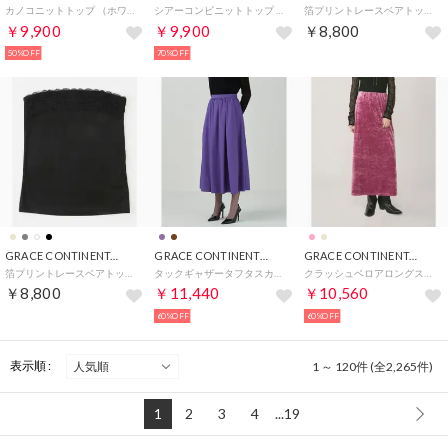
カノコニットトップ （ホワイト）
シアーコンビニットトップ （ホワイト）
箔プリントレースベアトップ （ベージュ）
￥9,900
￥9,900
￥8,800
50%OFF
70%OFF
GRACE CONTINENTAL
GRACE CONTINENTAL
GRACE CONTINENTAL
箔プリントレースベアトップ （ブラック）
タックギャザータフタスカート （パープル）
クラッシュベロアロングスカート （ピンク）
￥8,800
￥11,440
￥10,560
60%OFF
60%OFF
表示順 :
1 ～ 120件 (全2,265件)
1
2
3
4
...19