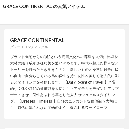
GRACE CONTINENTAL の人気アイテム
GRACE CONTINENTAL
グレースコンチネンタル
ブランド当初からの“旅”という異国文化への尊重を大切に技術や
素材の織り成す多様な美を追い求めます。時代を越えた様々なス
トーリーを持った古き良きものと、新しいものとを常に対等に扱
い自由で自分らしくいる為の個性を持つ女性へ美しく魅力的に彩
るスタイリングを発信します。 【Daily -Scent of Travel-】本質
的な文化や時代の価値観を大切にしたアイテムをモダンにアップ
デートさせ、個性あふれる凛とした大人カジュアルスタイリン
グ。【Dresses -Timeless-】自分のエレガントな価値観を大切に
し、時代に流されない宝物のように愛されるワードローブ