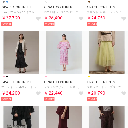
GRACE CONTINENTAL
GRACE CONTINENTAL
GRACE CONTINENTAL
hosuデニムシャツ （ブルー）
ロゴ刺繍レースワンピース （ホワイト）
プリントセパレートワンピース （ブラウン）
￥27,720
￥26,400
￥24,750
30%OFF
50%OFF
50%OFF
GRACE CONTINENTAL
GRACE CONTINENTAL
GRACE CONTINENTAL
マーメイドembスカート （ブラック）
シフォンプリントドレス （ピンク）
フロッキードットプリーツスカート （イエロー）
￥24,200
￥22,440
￥20,790
50%OFF
60%OFF
30%OFF