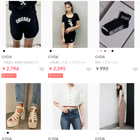
GYDA
GYDA
GYDA
［MLB］BACK LOGOスウェットSパンツ （BLK）
［MLB］クロップドTシャツ （BLK）
SOX （ブラック）
￥2,796
￥2,395
￥990
60%OFF
60%OFF
GYDA
GYDA
GYDA