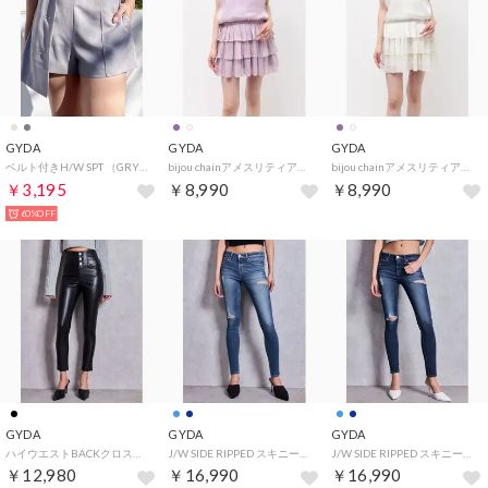
GYDA
GYDA
GYDA
ベルト付きH/W SPT （GRY）
bijou chainアメスリティアードワンピース （パープル）
bijou chainアメスリティアードワンピース （オフホワイト）
￥3,195
￥8,990
￥8,990
60%OFF
GYDA
GYDA
GYDA
ハイウエストBACKクロスフェイクレザーパンツ （ブラック）
J/W SIDE RIPPED スキニーデニムPT （ブルー）
J/W SIDE RIPPED スキニーデニムPT （インディゴ）
￥12,980
￥16,990
￥16,990