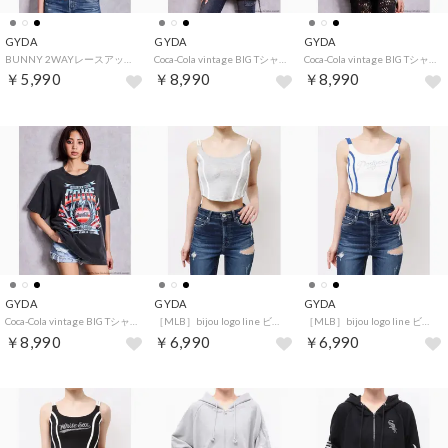
GYDA
GYDA
GYDA
BUNNY 2WAYレースアップショートTシャツ （ブラック）
Coca-Cola vintage BIG Tシャツ （アイボリー）
Coca-Cola vintage BIG Tシャツ （チャコールグレー）
￥5,990
￥8,990
￥8,990
GYDA
GYDA
GYDA
Coca-Cola vintage BIG Tシャツ （ブラック）
［MLB］bijou logo line ビスチェ （グレー）
［MLB］bijou logo line ビスチェ （オフホワイト）
￥8,990
￥6,990
￥6,990