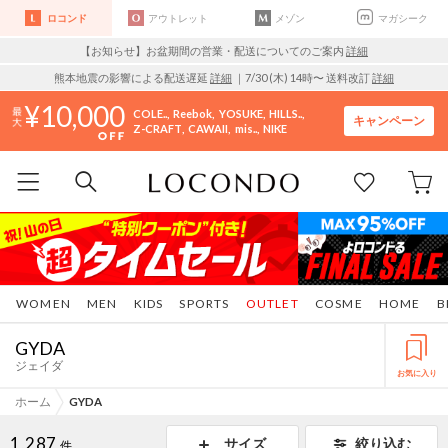
ロコンド
アウトレット
メゾン
マガシーク
【お知らせ】お盆期間の営業・配送についてのご案内
詳細
熊本地震の影響による配送遅延
詳細
｜7/30 (木) 14時〜 送料改訂
詳細
10,000
COLE..
Reebok
YOSUKE
HILLS..
キャンペーン
Z-CRAFT
CAWAII
mis..
NIKE
WOMEN
MEN
KIDS
SPORTS
OUTLET
COSME
HOME
B
GYDA
ジェイダ
お気に入り
ホーム
GYDA
1,287
サイズ
絞り込む
件