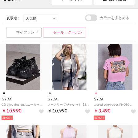
カラーをまとめる
表示順 :
マイブランド
セール・クーポン
GYDA
GYDA
GYDA
GG bijou designスニーカー （ブラック）
ノースリーブジャケット【SETUP着用可】 （グレー）
sacred edge cross PHOTOショートTシャツ （ピンク）
￥10,990
￥10,990
￥3,490
31%OFF
30%OFF