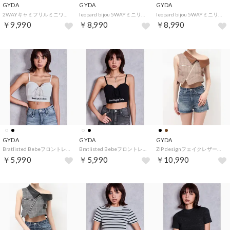
GYDA
GYDA
GYDA
2WAYキャミフリルミニワンピース （ブラック）
leopard bijou 5WAYミニリュック （ブラウン）
leopard bijou 5WAYミニリュック （ブラック）
￥9,990
￥8,990
￥8,990
GYDA
GYDA
GYDA
Bratlisted Bebeフロントレースアップビスチェ （オフホワイト）
Bratlisted Bebeフロントレースアップビスチェ （ブラック）
ZIP designフェイクレザードッキングラメcheckブラウス （ブラウン）
￥5,990
￥5,990
￥10,990