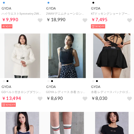
GYDA
GYDA
GYDA
ハイウエストSymmetry 2WAYラインプリーツデニムパンツ （ブルー）
2WAYデニムチェーンロンパース （ブルー）
KTドッキングショートブーツ （BLK）
￥9,990
￥18,990
￥7,495
41%OFF
50%OFF
GYDA
GYDA
GYDA
GDベルト付きロングダウンコート （O.WHT）
GDYA レディース 水着 カップ付 タンクトップ ブラトップ （BLK）
水着 レディース バックロゴパンツ キュロットスカート 水陸両用 404620 （BLK）
￥13,494
￥8,690
￥8,030
50%OFF