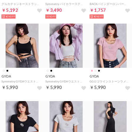
グルカチャンキーストラップサンダル （オフホワイト）
Symmetry バイカラーステッチシャツ （オフホワイト）
BACKバインダーロンパース （ベージュ）
￥5,192
￥3,490
￥1,757
60%OFF
50%OFF
80%OFF
GYDA
GYDA
GYDA
Symmetry GYDAウエストクロスバインダービスチェ （ブラック）
Symmetry GYDAウエストクロスバインダービスチェ （オフホワイト）
GGロゴラインストーンラメテレコハーフスリーブトップス （ピンク）
￥5,990
￥5,990
￥5,990