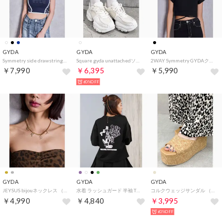
GYDA
GYDA
GYDA
Symmetry side drawstringビスチェ （ネイビー）
Square gyda unattachedソールスニーカー （O.WHT）
2WAY Symmetry GYDAクロスショートトップス （ブラック）
￥7,990
￥6,395
￥5,990
60%OFF
GYDA
GYDA
GYDA
JEYSUS bijouネックレス （ゴールド）
水着 ラッシュガード 半袖 Tシャツ レディース バックプリント （BLK）
コルクウェッジサンダル （BGE）
￥4,990
￥4,840
￥3,995
60%OFF