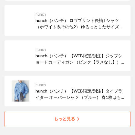
hunch
hunch（ハンチ） ロゴプリント長袖Tシャツ
（ホワイト系その他2） ゆるっとしたサイズ感
を生かしたアウトスタイルが◎ デニムやカーゴ
パンツなどカジュアルなコーデにばっちり。
hunch
hunch（ハンチ） 【WEB限定/別注】ジップシ
ョートカーディガン （ピンク【ラメなし】）
春らしいピンクカラーで明るく。 ジップの開き
具合で表情が変わり、 トップスとしてもカーデ
ィガンとしても着用可能な 着回しの効く1枚で
hunch
す。
hunch（ハンチ） 【WEB限定/別注】タイプラ
イター オーバーシャツ （ブルー） 春1枚はもっ
ておきたいシャツ。 ボタンを閉めて着ても、羽
織や レイヤードアイテムとしても大活躍のアイ
テム。
もっと見る