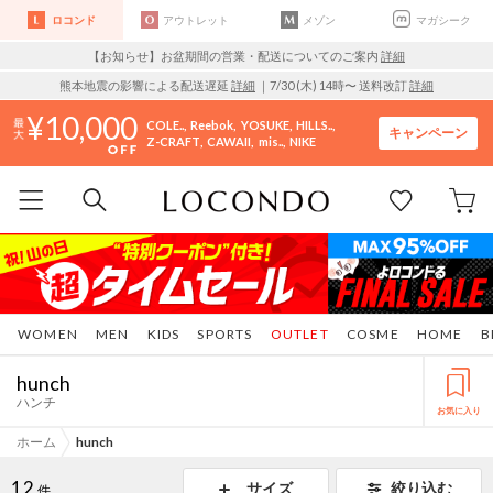
ロコンド
アウトレット
メゾン
マガシーク
【お知らせ】お盆期間の営業・配送についてのご案内
詳細
熊本地震の影響による配送遅延
詳細
｜7/30 (木) 14時〜 送料改訂
詳細
10,000
COLE..
Reebok
YOSUKE
HILLS..
キャンペーン
Z-CRAFT
CAWAII
mis..
NIKE
WOMEN
MEN
KIDS
SPORTS
OUTLET
COSME
HOME
B
hunch
ハンチ
お気に入り
ホーム
hunch
12
サイズ
絞り込む
件