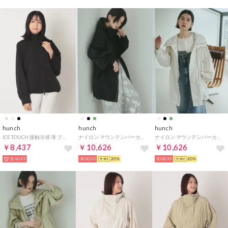
hunch
hunch
hunch
ICE TOUCH 接触冷感 薄 ブルゾン （BLACK）
ナイロン マウンテンパーカー （ブラック）
ナイロン マウンテンパーカー （オフホワイト）
￥8,437
￥10,626
￥10,626
35%OFF
30%OFF
20%
30%OFF
20%