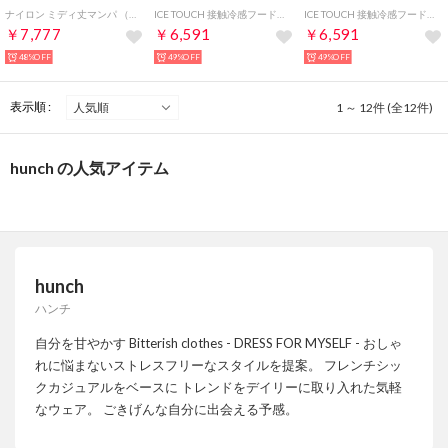
ナイロン ミディ丈マンパ （CHACOAL）
ICE TOUCH 接触冷感フード付き ギャザーブルゾン （CREAM YELLOW）
ICE TOUCH 接触冷感フード付き ギャザーブルゾン （TAUPE）
￥7,777
￥6,591
￥6,591
48%OFF
49%OFF
49%OFF
表示順 :
1 ～ 12件 (全12件)
hunch の人気アイテム
hunch
ハンチ
自分を甘やかす Bitterish clothes - DRESS FOR MYSELF - おしゃ
れに悩まないストレスフリーなスタイルを提案。 フレンチシッ
クカジュアルをベースに トレンドをデイリーに取り入れた気軽
なウェア。 ごきげんな自分に出会える予感。