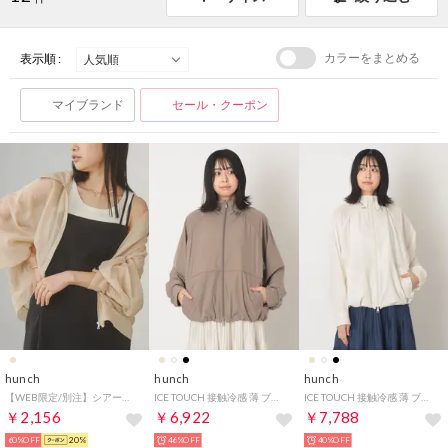
カラーをまとめる
表示順 :
マイブランド
セール・クーポン
hunch
hunch
hunch
【WEB限定/別注】シアーマウンテンパーカー （ベージュ）
ICE TOUCH 接触冷感 薄 ブルゾン （TAUPE）
ICE TOUCH 接触冷感 薄 ブルゾン （IVORY）
￥2,156
￥6,922
￥7,788
60%OFF
20%
46%OFF
40%OFF