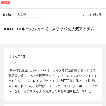
40%OFF
表示順 :
1 ～ 7件 (全7件)
HUNTER × ルームシューズ・スリッパ の人気アイテム
HUNTER
ハンター
1856年に創業したHUNTERは、由緒ある英国伝統ブランドで最
高品質の証でもある英国王室のワラント（ロイヤルワラント）を
与えられている。レインブーツは、HUNTER代表作として世界に
広く知られている。最近は、ローファーやバッグ・ポーチ、アパ
レルなどライフスタイルを意識した商品展開を拡大している。