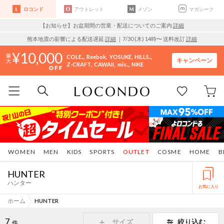
ロコンド
アウトレット
メゾン
マガシーク
【お知らせ】お盆期間の営業・配送についてのご案内
詳細
熊本地震の影響による配送遅延
詳細
｜7/30 (木) 14時〜 送料改訂
詳細
10,000
COLE..
Reebok
YOSUKE
HILLS..
キャンペーン
Z-CRAFT
CAWAII
mis..
NIKE
WOMEN
MEN
KIDS
SPORTS
OUTLET
COSME
HOME
B
HUNTER
ハンター
お気に入り
ホーム
HUNTER
7
サイズ
絞り込む
件