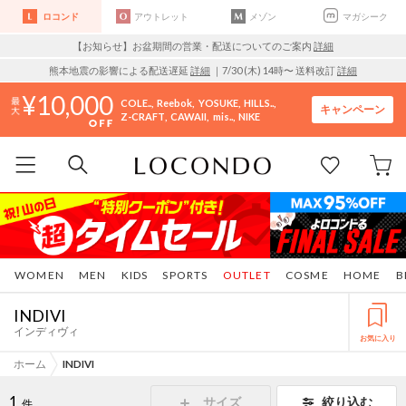
ロコンド
アウトレット
メゾン
マガシーク
【お知らせ】お盆期間の営業・配送についてのご案内
詳細
熊本地震の影響による配送遅延
詳細
｜7/30 (木) 14時〜 送料改訂
詳細
10,000
COLE..
Reebok
YOSUKE
HILLS..
キャンペーン
Z-CRAFT
CAWAII
mis..
NIKE
WOMEN
MEN
KIDS
SPORTS
OUTLET
COSME
HOME
B
INDIVI
インディヴィ
お気に入り
ホーム
INDIVI
1
サイズ
絞り込む
件