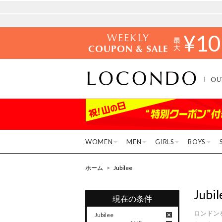
WEEKLY
¥
10
COUPON & SALE
OU
WOMEN
MEN
GIRLS
BOYS
ホーム
>
Jubilee
Jubil
現在の条件
ロンドン
Jubilee