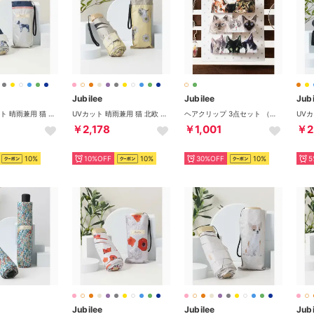
Jubilee
Jubilee
Jubi
UV 99%カット 晴雨兼用 猫 北欧 タータン デザインなど 軽量コンパクト 折りたたみ日傘 UPF50+ （その他34）
UVカット 晴雨兼用 猫 北欧 タータン デザインなど 軽量コンパクト 折りたたみ日傘 UPF50+ （その他6）
ヘアクリップ 3点セット （その他5）
￥2,178
￥1,001
￥2
10%
10%OFF
10%
30%OFF
10%
5
Jubilee
Jubilee
Jubi