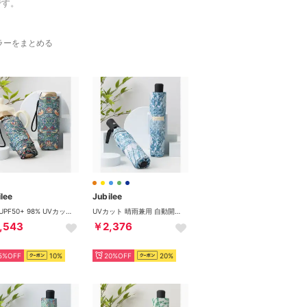
です。
ラーをまとめる
lee
Jubilee
日傘 UPF50+ 98% UVカット ウィリアムモリス柄 晴雨兼用 軽量コンパクト 折りたたみ （その他5）
UVカット 晴雨兼用 自動開閉 折りたたみ日傘 UPF40+ （その他2）
,543
￥2,376
5%OFF
10%
20%OFF
20%