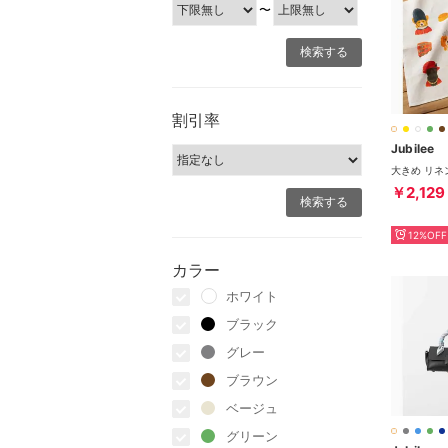
〜
割引率
Jubilee
￥2,129
12%OFF
カラー
ホワイト
ブラック
グレー
ブラウン
ベージュ
グリーン