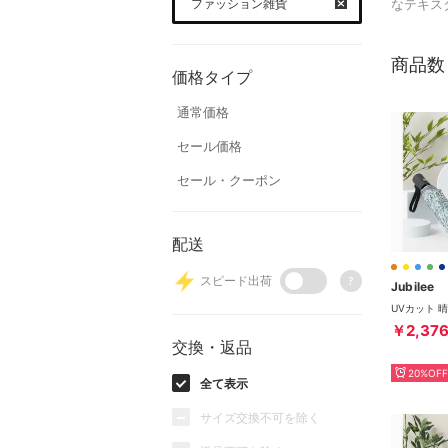
ファッション雑貨
なテキス
商品数
価格タイプ
通常価格
セール価格
セール・クーポン
配送
スピード出荷
?
Jubilee
￥2,37
交換・返品
20%OFF
全て表示
サイズ交換不可を除く