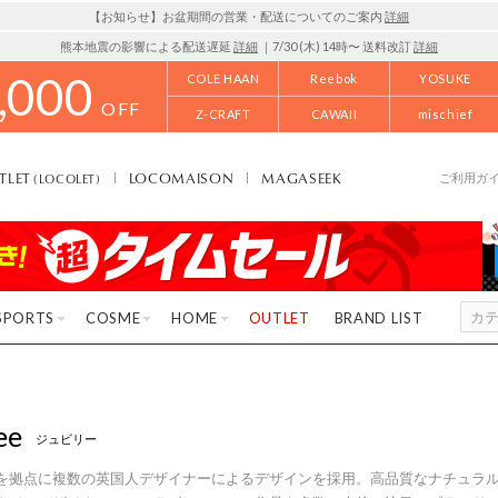
【お知らせ】お盆期間の営業・配送についてのご案内
詳細
熊本地震の影響による配送遅延
詳細
｜7/30 (木) 14時〜 送料改訂
詳細
,000
COLE HAAN
Reebok
YOSUKE
OFF
Z-CRAFT
CAWAII
mischief
TLET
LOCOMAISON
MAGASEEK
(LOCOLET)
ご利用ガ
SPORTS
COSME
HOME
OUTLET
BRAND LIST
ee
ジュビリー
を拠点に複数の英国人デザイナーによるデザインを採用。高品質なナチュラ