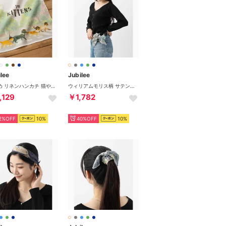
lee
Jubilee
大きめ リネンハンカチ 猫や犬 デザイン （その他28）
ウィリアムモリス柄 サテンスカーフ 50x50cm （その他3）
,129
￥1,782
2%OFF
10%
40%OFF
10%