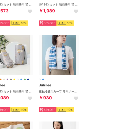
UV 99%カット 晴雨兼用 猫 北欧 タータン デザインなど 軽量コンパクト 折りたたみ日傘 UPF50+ （その他16）
UV 99%カット 晴雨兼用 猫 北欧 タータン デザインなど 軽量コンパクト 折りたたみ日傘 UPF50+ （その他21）
,573
￥1,089
5%OFF
10%
55%OFF
10%
lee
Jubilee
UV 99%カット 晴雨兼用 猫 北欧 タータン デザインなど 軽量コンパクト 折りたたみ日傘 UPF50+ （その他19）
接触冷感スカーフ 専用ポーチ付 熱中症対策に （E）
,089
￥930
5%OFF
10%
53%OFF
10%