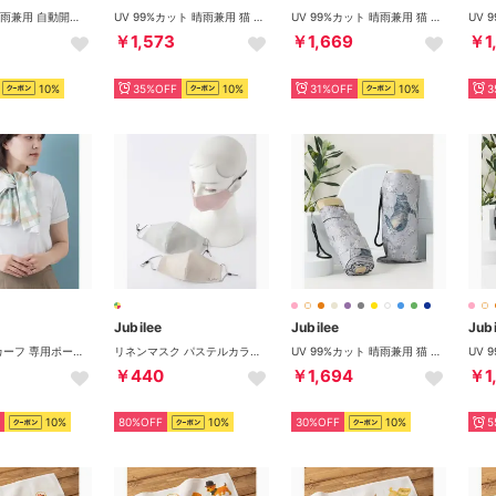
UVカット 晴雨兼用 自動開閉 折りたたみ日傘 UPF40+ （その他4）
UV 99%カット 晴雨兼用 猫 北欧 タータン デザインなど 軽量コンパクト 折りたたみ日傘 UPF50+ （その他18）
UV 99%カット 晴雨兼用 猫 北欧 タータン デザインなど 軽量コンパクト 折りたたみ日傘 UPF50+ （その他27）
￥1,573
￥1,669
￥1
10%
35%OFF
10%
31%OFF
10%
3
Jubilee
Jubilee
Jubi
接触冷感スカーフ 専用ポーチ付 熱中症対策に （B）
リネンマスク パステルカラー サイズ調整可能 3枚セット【返品不可商品】 （その他2）
UV 99%カット 晴雨兼用 猫 北欧 タータン デザインなど 軽量コンパクト 折りたたみ日傘 UPF50+ （A）
￥440
￥1,694
￥1
10%
80%OFF
10%
30%OFF
10%
5