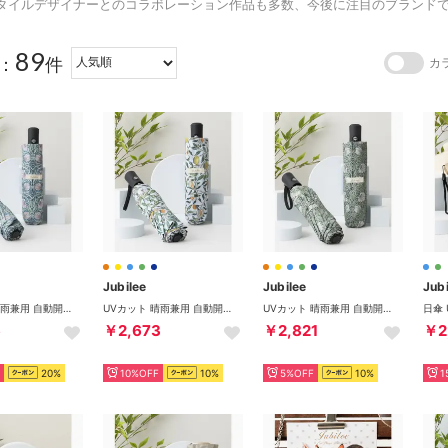
タイルデザイナーとのコラボレーション作品も多数、今後に注目のブランド
89
：
件
カ
Jubilee
Jubilee
Jubi
UVカット 晴雨兼用 自動開閉 折りたたみ日傘 UPF40+ （その他7）
UVカット 晴雨兼用 自動開閉 折りたたみ日傘 UPF40+ （その他8）
UVカット 晴雨兼用 自動開閉 折りたたみ日傘 UPF40+ （その他9）
6
￥2,673
￥2,821
￥2
20%
10%OFF
10%
5%OFF
10%
1