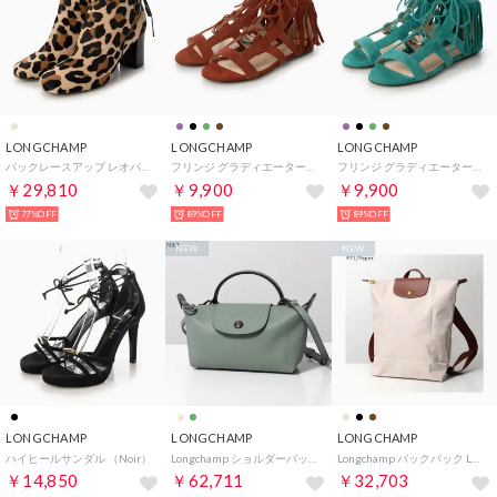
LONGCHAMP
LONGCHAMP
LONGCHAMP
バックレースアップ レオパショートブーツ （Noir/Camel）
フリンジ グラディエーターサンダル （Cognac）
フリンジ グラディエーターサンダル （Emeraude）
￥29,810
￥9,900
￥9,900
77%OFF
89%OFF
89%OFF
NEW
NEW
LONGCHAMP
LONGCHAMP
LONGCHAMP
ハイヒールサンダル （Noir）
Longchamp ショルダーバッグ Le Pliage Xtra 34205 987 （M62/Toundra/ライトグリーン）
Longchamp バックパック LE PLIAGE ル プリアージュ 10284 089 （P71/Papier/アイボリー）
￥14,850
￥62,711
￥32,703