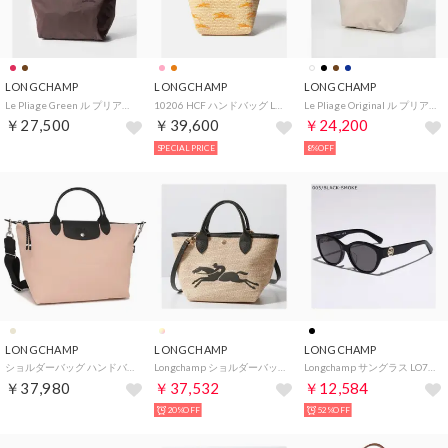
LONGCHAMP
LONGCHAMP
LONGCHAMP
Le Pliage Green ル プリアージュ グリーン Tote bag S トートバッグ L2605 919 レディース バッグ （モカ(002)）
10206 HCF ハンドバッグ Le Panier Pliage レディース バッグ ル パニエ プリアージュ ショルダーバッグ XSサイズ （アプリコット）
Le Pliage Original ル プリアージュ オリジナル M Tote bag M ショルダーバッグ
￥27,500
￥39,600
￥24,200
SPECIAL PRICE
8%OFF
LONGCHAMP
LONGCHAMP
LONGCHAMP
ショルダーバッグ ハンドバッグ プリアージュ エナジー ベージュ ピンク レディース L1515 HSR 542 （NUDE）
Longchamp ショルダーバッグ ル パニエ プリアージュ 10144 HZB （292/Kaki/カーキ）
Longchamp サングラス LO747SLBJ ボストン型 （005/BLACK-SMOKE）
￥37,980
￥37,532
￥12,584
20%OFF
52%OFF