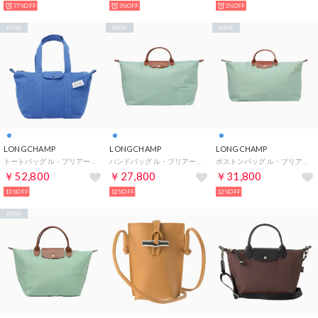
77%OFF
3%OFF
3%OFF
NEW
NEW
NEW
LONGCHAMP
LONGCHAMP
LONGCHAMP
トートバッグ ル・プリアージュコレクション ワーカー ショルダーバッグ 1899 HIN M01 ATLANTIC （アトランティック）
ハンドバッグ ル・プリアージュ オリジナル トラベルバッグ Sサイズ 1624 089 P99 CELADON （セラドン）
ボストンバッグ ル・プリアージュ トラベルバッグ Mサイズ 1625 089 P99 CELADON （セラドン）
￥52,800
￥27,800
￥31,800
13%OFF
12%OFF
12%OFF
NEW