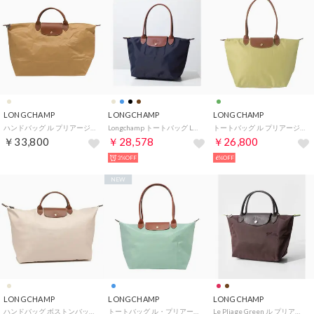
LONGCHAMP
LONGCHAMP
LONGCHAMP
ハンドバッグ ル プリアージュ トラベルバッグ Sサイズ 1624 089 P86 FAWN （フォーン）
Longchamp トートバッグ LE PLIAGE ORIGINAL 2605 089 （P68/ネイビー）
トートバッグ ル プリアージュ オリジナル ショルダーバッグ Lサイズ 1899 089 244 （ピスターシュ）
￥33,800
￥28,578
￥26,800
3%OFF
6%OFF
NEW
LONGCHAMP
LONGCHAMP
LONGCHAMP
ハンドバッグ ボストンバッグ トラベルバッグ プリアージュ Lサイズ 折りたたみ ベージュ レディース 1624 089 P71
トートバッグ ル・プリアージュ オリジナル ショルダーバッグ Lサイズ 1899 089 P99 CELADON （セラドン）
Le Pliage Green ル プリアージュ グリーン Handbag S トップハンドルバッグ L1621 919 ハンドバッグ レディース （モカ(002)）