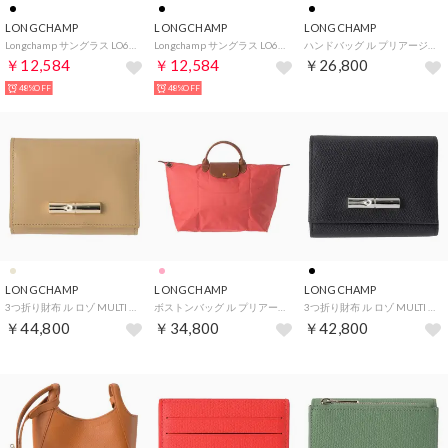
LONGCHAMP
LONGCHAMP
LONGCHAMP
Longchamp サングラス LO651SJ ボストン型 （005/BLACK-SMOKE）
Longchamp サングラス LO651SJ ボストン型 （004/BLACK-BROWN-GRADIENT）
ハンドバッグ ル プリアージュ ワン L トップハンドルバッグ 1626 979 001 （ノワール）
￥12,584
￥12,584
￥26,800
48%OFF
48%OFF
LONGCHAMP
LONGCHAMP
LONGCHAMP
3つ折り財布 ル ロゾ MULTI SLOT WALLET 30021 HGC M05 （ルート）
ボストンバッグ ル プリアージュ オリジナル トラベルバッグ Lサイズ 1624 089 218 （フレーズ）
3つ折り財布 ル ロゾ MULTI SLOT WALLET 30021 HFP 001 （ノワール）
￥44,800
￥34,800
￥42,800