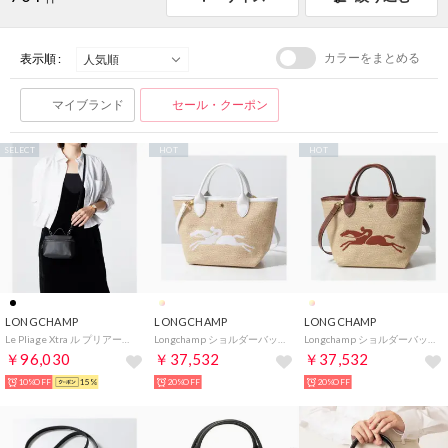
カラーをまとめる
表示順 :
マイブランド
セール・クーポン
SELECT
HOT
HOT
LONGCHAMP
LONGCHAMP
LONGCHAMP
Le Pliage Xtra ル プリアージュ エクストラ Handbag S ハンドバッグ 10187 987 ショルダーバッグ レディース バッ （ブラック(001)）
Longchamp ショルダーバッグ ル パニエ プリアージュ 10144 HZB （007/Blanc/ホワイト）
Longchamp ショルダーバッグ ル パニエ プリアージュ 10144 HZB （035/Brun/ブラウン）
￥96,030
￥37,532
￥37,532
10%OFF
15%
20%OFF
20%OFF