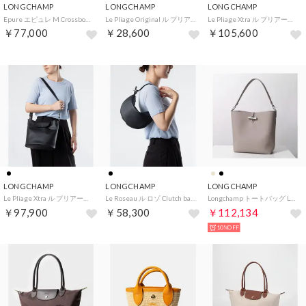
LONGCHAMP
LONGCHAMP
LONGCHAMP
Epure エピュレ M Crossbody Bag クロスボディバッグ （スレート(212)）
Le Pliage Original ル プリアージュ オリジナル （ピスタチオ(244)）
Le Pliage Xtra ル プリアージュ エクストラ （ブラック(001)）
￥77,000
￥28,600
￥105,600
LONGCHAMP
LONGCHAMP
LONGCHAMP
Le Pliage Xtra ル プリアージュ エクストラ （ブラック(001)）
Le Roseau ル ロゾ Clutch bag （ブラック(001)）
Longchamp トートバッグ Le Roseau 10315 HFP （266/Argile/グレージュ）
￥97,900
￥58,300
￥112,134
10%OFF