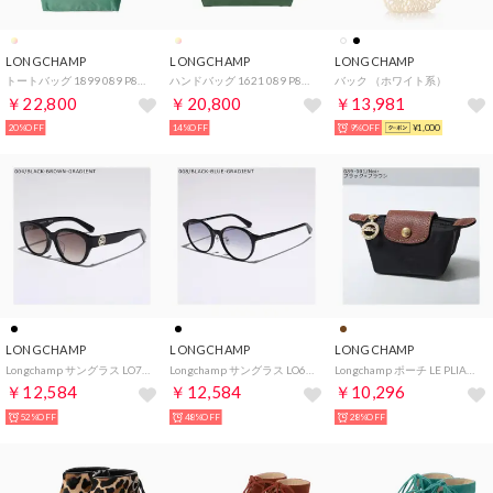
LONGCHAMP
LONGCHAMP
LONGCHAMP
トートバッグ 1899 089 P84 （セージ）
ハンドバッグ 1621 089 P84 （セージ）
バック （ホワイト系）
￥22,800
￥20,800
￥13,981
20%OFF
14%OFF
9%OFF
¥1,000
LONGCHAMP
LONGCHAMP
LONGCHAMP
Longchamp サングラス LO747SLBJ ボストン型 （004/BLACK-BROWN-GRADIENT）
Longchamp サングラス LO651SJ ボストン型 （008/BLACK-BLUE-GRADIENT）
Longchamp ポーチ LE PLIAGE 30016 コインケース （089-001/Noir）
￥12,584
￥12,584
￥10,296
52%OFF
48%OFF
28%OFF