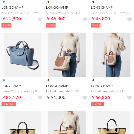
LONGCHAMP
LONGCHAMP
LONGCHAMP
ハンドバッグ ル・プリアージュ オリジナル トップハンドルバッグ Mサイズ 1623 089 P99 CELADON （セラドン）
ショルダーバッグ ル ロゾ ショルダーポーチ 34180 HFP 371 （ウォルナット）
ハンドバッグ ル プリアージュ エナジー トップハンドルバッグ Sサイズ 1512 HSR 742 （カカオ）
￥22,800
￥45,800
￥45,800
9%OFF
5%OFF
5%OFF
LONGCHAMP
LONGCHAMP
LONGCHAMP
Epure エピュレ Tote bag XS ハンドバッグ （スレート(212)）
Le Foulonne Toile ル フローネ トワル （キャラメル(121)）
Le Foulonne Toile ル フローネ トワル （キャラメル(121)）
￥82,170
￥91,300
￥66,836
10%OFF
2%OFF