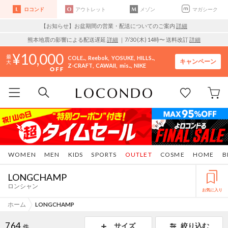
ロコンド
アウトレット
メゾン
マガシーク
【お知らせ】お盆期間の営業・配送についてのご案内
詳細
熊本地震の影響による配送遅延
詳細
｜7/30 (木) 14時〜 送料改訂
詳細
10,000
COLE..
Reebok
YOSUKE
HILLS..
キャンペーン
Z-CRAFT
CAWAII
mis..
NIKE
WOMEN
MEN
KIDS
SPORTS
OUTLET
COSME
HOME
B
LONGCHAMP
ロンシャン
お気に入り
ホーム
LONGCHAMP
764
サイズ
絞り込む
件