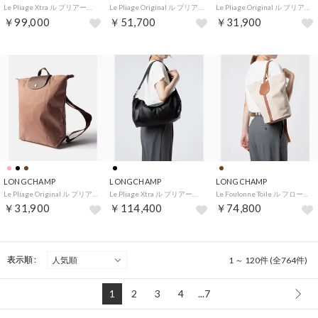
Le Pliage Xtra ル プリアージュ エクストラ （サンセット(L01)）
Le Pliage Original ル プリアージュ オリジナル （ぺブル）
Le Pliage Original ル プリアージュ オリジナル （コニャック(504)）
￥99,000
￥51,700
￥31,900
LONGCHAMP
LONGCHAMP
LONGCHAMP
Le Pliage Original ル プリアージュ オリジナル （ピンクティー(P96)）
Le Pliage Xtra ル プリアージュ エクストラ （ブラック(001)）
Le Foulonne Toile ル フローネ トワル （キャラメル(121)）
￥31,900
￥114,400
￥74,800
表示順 :
1 ～ 120件 (全764件)
1
2
3
4
...7