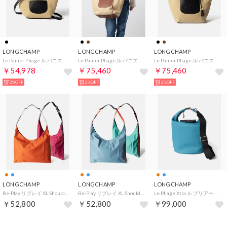
LONGCHAMP
LONGCHAMP
LONGCHAMP
Le Panier Pliage ル パニエ プリアージュ （ブラック(001)）
Le Panier Pliage ル パニエ プリアージュ （ブラウン(035)）
Le Panier Pliage ル パニエ プリアージュ （ブラック(001)）
￥54,978
￥75,460
￥75,460
2%OFF
2%OFF
2%OFF
LONGCHAMP
LONGCHAMP
LONGCHAMP
Re-Play リプレイ XL Shoulder bag 10347 （オレンジ×ローズ(F92)）
Re-Play リプレイ XL Shoulder bag 10347 （ストーム×ターコイズ(M45)）
Le Pliage Xtra ル プリアージュ エクストラ （ラグーン(279)）
￥52,800
￥52,800
￥99,000