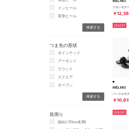
MELMO
インヒール
￥12,38
変形ヒール
32%OFF
つま先の形状
ポインテッド
アーモンド
ラウンド
スクエア
オープン
MELMO
￥10,61
33%OFF
筒周り
細め(-30cm未満)