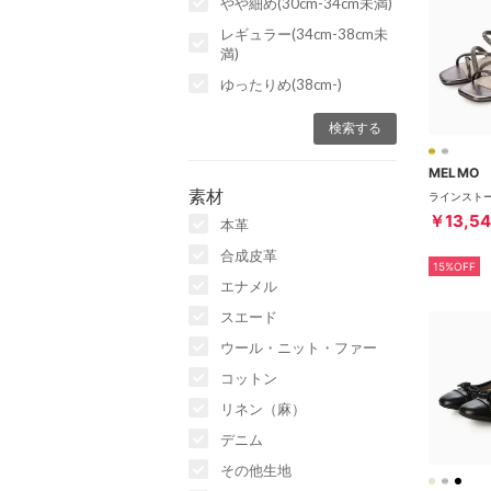
やや細め(30cm-34cm未満)
レギュラー(34cm-38cm未
満)
ゆったりめ(38cm-)
MELMO
素材
￥13,54
本革
合成皮革
15%OFF
エナメル
スエード
ウール・ニット・ファー
コットン
リネン（麻）
デニム
その他生地