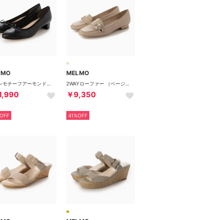
LMO
MELMO
リボンモチーフアーモンドトゥパンプス （ブラック）
2WAYローファー （ベージュ）
1,990
￥9,350
OFF
41%OFF