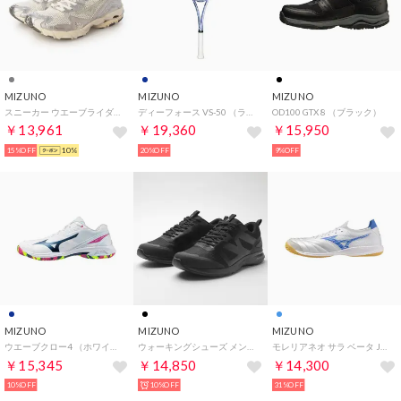
MIZUNO
MIZUNO
MIZUNO
スニーカー ウエーブライダー10_WAVE RIDER 10 D1GA243104 （オフホワイト×ライトベージュ×シルバー）
ディーフォース VS-50 （ラベンダーブルー×ネイビー）
OD100 GTX 8 （ブラック）
￥13,961
￥19,360
￥15,950
15%OFF
10%
20%OFF
9%OFF
MIZUNO
MIZUNO
MIZUNO
ウエーブクロー4 （ホワイト×アイスブルー）
ウォーキングシューズ メンズ レディース エナジー×GORE TEX B1GE2307 ME 05 GTX II スニーカー 防水 （ブラック）
モレリアネオ サラ ベータ JP IN （スーパーホワイトパール×レーザーブルー）
￥15,345
￥14,850
￥14,300
10%OFF
10%OFF
31%OFF