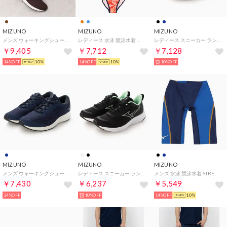
MIZUNO
MIZUNO
MIZUNO
メンズ ウォーキングシューズ ME-01_B1GE205058 （ブラウン）
レディース 水泳 競泳水着 エクサースーツ ミディアムカット_ N2MA226762【返品不可商品】 （他）
レディース スニーカー ランニング 幅広 4E ウエーブフリーライド2 SW WAVE FREERIDE 2 SW B1GE2500 （ブラック）
￥9,405
￥7,712
￥7,128
14%OFF
10%
14%OFF
10%
10%OFF
MIZUNO
MIZUNO
MIZUNO
メンズ ウォーキングシューズ ME-03 II_ B1GE230114 （ネイビー）
レディース スニーカー ランニング 幅広 4E ミズノエスペランザー2 ESPERUNZER 2 K1GA2445 （ブラック）
メンズ 水泳 競泳水着 STREAM ACE ハーフスパッツ_ N2MB252084 【返品不可商品】 （ネイビー）
￥7,430
￥6,237
￥5,549
24%OFF
10%OFF
14%OFF
10%