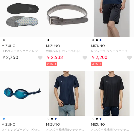
MIZUNO
MIZUNO
MIZUNO
DSISウォーキングエア レディス【返品不可商品】 （グレー）
野球ベルト パワーベルトST 12JY5V0209 （ブラック）
レディース ジャージハーフパンツ ナビドライニットハーフパンツ(ウィメンズ)_ 32MDC39007 （チャコールグレー×シルバー）
￥2,750
￥2,633
￥2,200
14%OFF
25%OFF
MIZUNO
MIZUNO
MIZUNO
スイミングゴーグル （ウォーターブルー）
メンズ 半袖機能Tシャツ ナビドライTシャツ(半袖・切替・メンズ)_ 32MAC19614 （ドレスネイビー×ホワイト）
メンズ 半袖機能Tシャツ ナビドライTシャツ(半袖・丸首・メンズ)_ 32MAC19009 （ブラック×ホワイト）