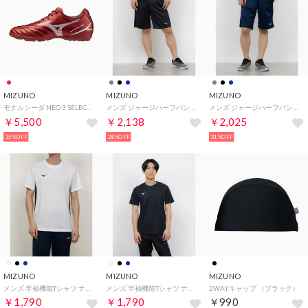
MIZUNO
MIZUNO
MIZUNO
モナルシーダ NEO 3 SELECT AS （ルビーレッド×ホワイト）
メンズ ジャージハーフパンツ ナビドライニットハーフパンツ(メンズ)_ 32MDC19007 （チャコールグレー×シルバー）
メンズ ジャージハーフパンツ ナビドライニットハーフパンツ(メンズ)_ 32MDC19014 （ドレスネイビー×シルバー）
￥5,500
￥2,138
￥2,025
15%OFF
28%OFF
31%OFF
MIZUNO
MIZUNO
MIZUNO
メンズ 半袖機能Tシャツ ナビドライTシャツ(半袖・切替・メンズ)_ 32MAC19601 （ホワイト×ブラック）
メンズ 半袖機能Tシャツ ナビドライTシャツ(半袖・切替・メンズ)_ 32MAC19609 （ブラック×ホワイト）
2WAYキャップ （ブラック）
￥1,790
￥1,790
￥990