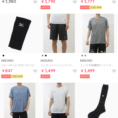
￥1,980
￥1,790
￥1,777
29%OFF
23%OFF
10%
MIZUNO
MIZUNO
MIZUNO
バレーボール サポーター ひじサポーター(ロング) 59SS90309
メンズ ジャージハーフパンツ ナビドライニットハーフパンツ(メンズ)_ 32MD219007 （チャコールグレー）
メンズ 半袖機能Tシャツ ナビドライTシャツ(半袖・杢調・メンズ)_ 32MA219004 （ライトグレー杢）
￥847
￥1,499
￥1,499
14%OFF
10%
28%OFF
28%OFF