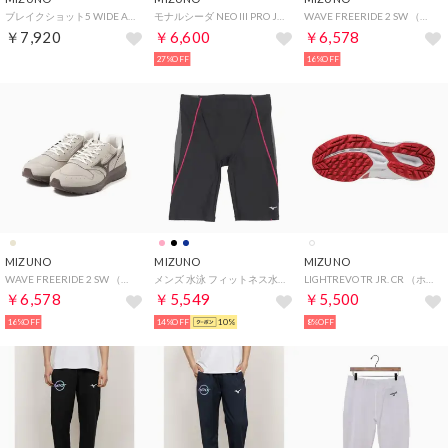
ブレイクショット5 WIDE AC （ホワイト×レッド）
モナルシーダ NEO III PRO Jr （ルビーレッド×ホワイト）
WAVE FREERIDE 2 SW （ブラック）
￥7,920
￥6,600
￥6,578
27%OFF
16%OFF
MIZUNO
MIZUNO
MIZUNO
WAVE FREERIDE 2 SW （ベージュ×ブラウン）
メンズ 水泳 フィットネス水着 STROKE ONEメンズハーフスパッツ_ N2JB210191 【返品不可商品】 （他）
LIGHTREVO TR JR. CR （ホワイト×レッド）
￥6,578
￥5,549
￥5,500
16%OFF
14%OFF
10%
8%OFF