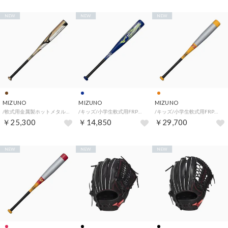
NEW
NEW
NEW
MIZUNO
MIZUNO
MIZUNO
/軟式用金属製ホットメタル(HOTMETAL)84cm/平均710g （ブロンズ）
/キッズ/小学生軟式用FRP製プロフェッショナルセレクション(長岡 74cm/平均460g) （ネイビー）
/キッズ/小学生軟式用FRP製(複合)ビヨンドマックスEV2(BEYONDMAX EV2)78cm/平均520g （オレンジ）
￥25,300
￥14,850
￥29,700
NEW
NEW
NEW