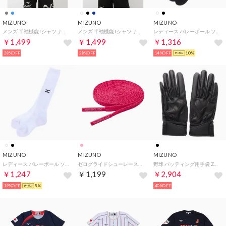
MIZUNO
MIZUNO
MIZUNO
メンズ 半袖機能Tシャツ ナビドライTシャツ(半袖・杢調・メンズ)_ 32MA219015 （ライトネイビー杢）
メンズ 半袖機能Tシャツ ナビドライTシャツ(半袖・切替・メンズ)_ 32MAA19001 （ホワイト×ブラック）
レディース バレーボール ソックス ソックス(23-25cm) 59UF91189
￥1,499
￥1,499
￥1,316
28%OFF
28%OFF
14%OFF
10%
MIZUNO
MIZUNO
MIZUNO
レディース バレーボール ソックス ソックス(23-25cm) 59UF91109
ゼログライドシューレース【返品不可商品】 （ネオンピンク）
野球 バッティング用手袋 ZeroSpace 高校野球ルール対応モデル 1EJEH18290
￥1,247
￥1,199
￥2,904
19%OFF
5%
40%OFF