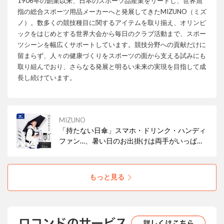
1906年の創業以来、日本のスポーツ品産業をリードし、世界屈
指の総合スポーツ用品メーカーへと発展してきたMIZUNO（ミズ
ノ）。数多くの競技種目に関するアイテムを取り揃え、オリンピ
ックをはじめとする世界大会から毎日のクラブ活動まで、スポー
ツシーンを幅広くサポートしています。競技分野への貢献だけに
留まらず、人々の健康づくりをスポーツの面から支える試みにも
取り組んでおり、さらなる発展と明るい未来の実現を目指して成
長し続けています。
MIZUNO
「持たない日傘」スマホ・ドリンク・ハンディ
ファン…、暑い日のお出掛けは両手がいっぱ
い。荷物が多い時、ベビーカーや車椅子を押す
時、ガーデニングや農作業をする時。両手が塞
がっていても、リュックなど肩ベルトがあれば
もっと見る
面ファスナーで固定できる。新発想の日傘をご
紹介いたします。