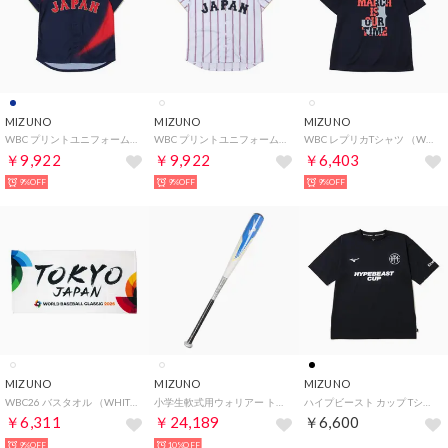
MIZUNO
MIZUNO
MIZUNO
WBC プリントユニフォーム ビジター ジュニア （NAVY）
WBC プリントユニフォーム ホーム ジュニア （WHITE）
WBC レプリカTシャツ （WHITE）
￥9,922
￥9,922
￥6,403
9%OFF
9%OFF
9%OFF
MIZUNO
MIZUNO
MIZUNO
WBC26 バスタオル （WHITE）
小学生軟式用ウォリアー トップ （ホワイト）
ハイプビースト カップ Tシャツ（HYPEBEAST CUP T-SHIRT） （BLACK）
￥6,311
￥24,189
￥6,600
9%OFF
10%OFF