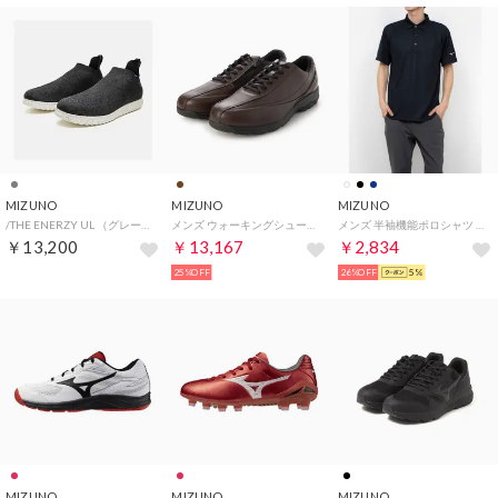
MIZUNO
MIZUNO
MIZUNO
/THE ENERZY UL （グレーミックス）
メンズ ウォーキングシューズ LD40 VI SW_ B1GC220358 （ブラウン）
メンズ 半袖機能ポロシャツ ナビドライポロシャツ(半袖・メンズ)_ 32MAC19309 （ブラック×シルバー）
￥13,200
￥13,167
￥2,834
25%OFF
26%OFF
5%
MIZUNO
MIZUNO
MIZUNO