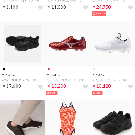
/エッジガード(3P) （クリア×スカイブルー）
/レディス/セパレーツ（ファスナー付き）（袖あり） （ブラック×ブラック杢）
ウォーキングシューズ メンズ レディース ウエーブプロフェシーLS D1GA3337 01 02 WAVE PROPHECY LS スニーカー （ホワイト）
￥1,100
￥11,000
￥24,750
10%OFF
MIZUNO
MIZUNO
MIZUNO
WAVE RIDER 29 SW （ブラック×ブラック）
モナルシーダネオ3ワイド ELITE （ルビーレッド×ホワイト）
ライトレボバディー2 （ホワイト×ホワイト）
￥17,600
￥13,200
￥10,120
29%OFF
20%OFF