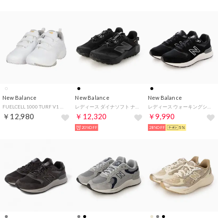
New Balance
New Balance
New Balance
FUELCELL 1000 TURF V1 M10008G42E （WHITE）
レディース ダイナソフト ナイトレル WTNTRG DynaSoft Nitrel v6 GTX B6 スニーカー ランニング アウトドア DYNASOFT 防水 ゴアテックス GORE-TEX （ブラック）
レディース ウォーキングシューズ Walking 880 v7_ WW8802E （BLACK）
￥12,980
￥12,320
￥9,990
20%OFF
28%OFF
5%