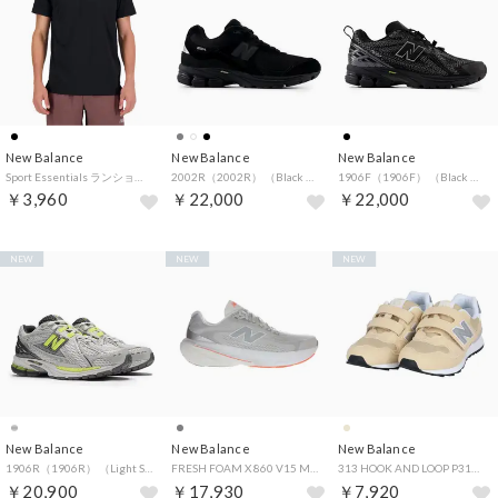
New Balance
New Balance
New Balance
Sport Essentials ランショートスリーブTシャツ メンズ ランニング 陸上 半袖 吸汗 速乾 通気 メッシ （BK ブラック）
2002R（2002R） （Black With Black Metallic）
1906F（1906F） （Black With White And Alkaline Green）
￥3,960
￥22,000
￥22,000
NEW
NEW
NEW
New Balance
New Balance
New Balance
1906R（1906R） （Light Silver Metallic With Alkaline Green）
FRESH FOAM X 860 V15 M8605OQ2E （GRAY/ORANGE）
313 HOOK AND LOOP P3136L4W （BEIGE）
￥20,900
￥17,930
￥7,920