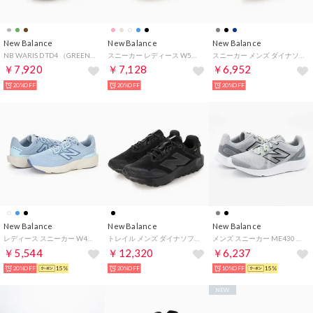
New Balance
New Balance
New Balance
NB WARIS D TD4 （GREEN）
スニーカー レディース W520 new balance ジョギング ウォーキング ジム （ピンク）
スニーカー メンズ ダイナソフト サーファー MSMP new balance ウォーキング DYNASOFT NB SAMPHER V1 スニーカー 幅広4E （ブラック）
￥7,920
￥7,128
￥6,952
20%OFF
20%OFF
20%OFF
New Balance
New Balance
New Balance
レディース スニーカー W413 9I6 ライトブルー 運動靴 トレーニング ジム ランニング ウォーキング 軽量 （ライトブルー(9I6)）
トレイル メンズ ダイナソフト ナイトレル MTNTRG DynaSoft Nitrel v6 GTX v5 スニーカー ランニング アウトドア 防水 ゴアテックス （ブラック）
メンズ スニーカー ME430 4E 幅広 ワイド ゆったり 軽い ウォーキング ランニング スポーツ ジム 通気性 （グレー(LG4)）
￥5,544
￥12,320
￥6,237
20%OFF
15%
20%OFF
10%OFF
15%
NEW