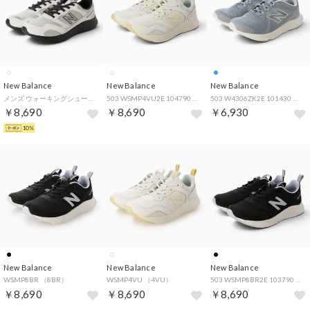
New Balance
New Balance
New Balance
メンズ ウォーキングシューズ SAMPHER_M_26FW Sampher Men v1 MSMP4E （REFLECTION）
503 WSMP4VU2E 104790 （ホワイト）
503 W4306ZK2E 101430 （ライトブルー）
￥8,690
￥8,690
￥6,930
10%
New Balance
New Balance
New Balance
WSMP8BR （8BR）
WSMP4VU （4VU）
503 WSMP8BR2E 103790 （ブラック系その他）
￥8,690
￥8,690
￥8,690