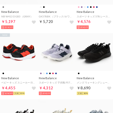
New Balance
New Balance
New Balance
NB W413 D GB3 （GRAY）
GK578BK （ブラック/ホワイト）
スポーツ キッズ 578 レース GK578 new balance 578 v1 Lace スニーカー ランニング （ブラック）
￥5,197
￥5,720
￥4,576
25%OFF
20%OFF
NEW
New Balance
New Balance
New Balance
ベビー キッズ スニーカー I578 33M ブラック レッド ベビーシューズ 運動靴 幅広 ワイド 子供靴 シンプル （ブラック/レッド）
スポーツ キッズ 子供靴 P578 new balance 578 スニーカー ランニング ベルクロ （パープル）
メンズ ウォーキングシューズ SAMPHER_M_26FW Sampher Men v1 MSMP4E （BLACK）
￥4,455
￥4,312
￥8,690
10%OFF
15%
20%OFF
10%