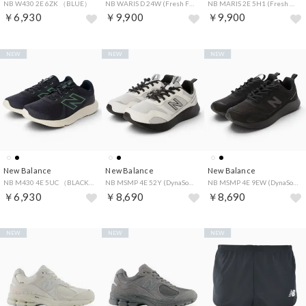
NB W430 2E 6ZK （BLUE）
NB WARIS D 24W (Fresh Foam Arishi v4 Tiralux) （WHITE）
NB MARIS 2E 5H1 (Fresh Foam Arishi v4 Tiralux) （NAVY/SILVER）
￥6,930
￥9,900
￥9,900
NEW
NEW
NEW
New Balance
New Balance
New Balance
NB M430 4E 5UC （BLACK）
NB MSMP 4E 52Y (DynaSoft NB Sampher Men v1) （REFLECTION）
NB MSMP 4E 9EW (DynaSoft NB Sampher Men v1) （BLACK）
￥6,930
￥8,690
￥8,690
NEW
NEW
NEW