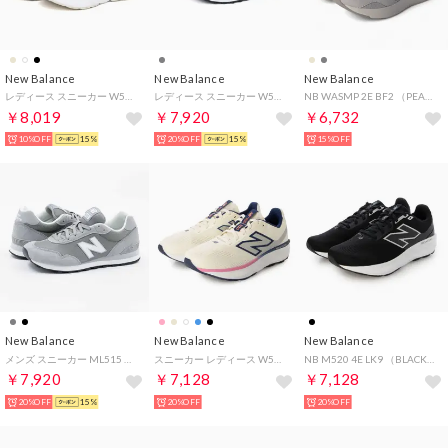
New Balance
New Balance
New Balance
レディース スニーカー W520 LW9 ホワイト 幅広 歩きやすい 疲れにくい シンプル トレーニング 運動靴 （ホワイト）
レディース スニーカー W515 8CS グレー オレンジ 運動靴 ウォーキング 疲れにくい 歩きやすい シンプル （グレー/オレンジ(8cs)）
NB WASMP 2E BF2 （PEARL GRAY）
￥8,019
￥7,920
￥6,732
10%OFF
15%
20%OFF
15%
15%OFF
New Balance
New Balance
New Balance
メンズ スニーカー ML515 ウォーキング 疲れにくい 歩きやすい シンプル カジュアル （グレー(GRY)）
スニーカー レディース W520 new balance ジョギング ウォーキング ジム （ベージュ）
NB M520 4E LK9 （BLACK/WHITE）
￥7,920
￥7,128
￥7,128
20%OFF
15%
20%OFF
20%OFF