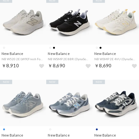
NEW
NEW
NEW
New Balance
New Balance
New Balance
NB W520 2E LW9(Fresh Foam 520 v9) （WHITE）
NB WSMP 2E 8BR (DynaSoft NB Sampher v2) （BLACK）
NB WSMP 2E 4VU (DynaSoft NB Sampher v2) （SEA SALT）
￥8,910
￥8,690
￥8,690
NEW
NEW
NEW
New Balance
New Balance
New Balance