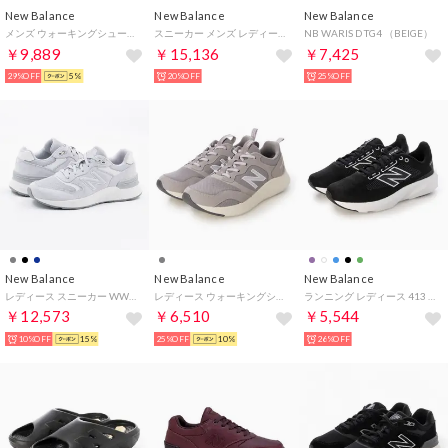
New Balance
New Balance
New Balance
メンズ ウォーキングシューズ Walking 880 v7_ MW8804E （CHARCOAL）
スニーカー メンズ レディース U188W new balance ウォーキング FRESH FOAM X 1880 V2 ウォーキング 安定性 （グレー）
NB WARIS D TG4 （BEIGE）
￥9,889
￥15,136
￥7,425
29%OFF
5%
20%OFF
25%OFF
New Balance
New Balance
New Balance
レディース スニーカー WW880 ウォーキング フレッシュフォーム 880 歩きやすい シンプル カジュアル （ペールグレー(BA7)）
レディース ウォーキングシューズ Sampher v2 WSMP2E （TRUFFLE SALT）
ランニング レディース 413 V2 W413 new balance スニーカー スポーツ ランニング トレーニング 軽量 （ブラック）
￥12,573
￥6,510
￥5,544
10%OFF
15%
25%OFF
10%
26%OFF