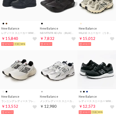
New Balance
New Balance
New Balance
レディース スニーカー WW585 BK 4E 幅広 EEEE ゆったり ウォーキング 歩きやすい サイドジッパー （ブラック）
NB MTNTR 4E LF6 （BLACK）
ML610 スニーカー （リネン）
￥15,840
￥7,832
￥15,012
20%OFF
15%
20%OFF
24%OFF
New Balance
New Balance
New Balance
ランニング レディース フレッシュフォーム エックス 880 W880 new balance Fresh Foam X 880 v15 スニーカー （ホワイト）
メンズ レディース スニーカー カジュアル Y2K MR530SG （シルバー）
レディース スニーカー WW880 ウォーキング フレッシュフォーム 880 歩きやすい シンプル カジュアル （ブラック(BB7)）
￥13,552
￥12,980
￥12,573
20%OFF
10%OFF
15%