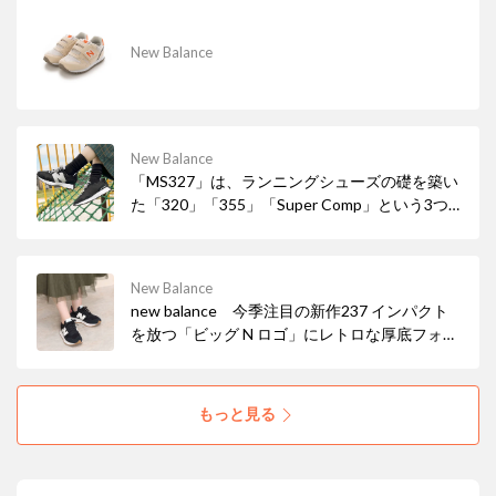
New Balance
New Balance
「MS327」は、ランニングシューズの礎を築い
た「320」「355」「Super Comp」という3つ
のレトロランニングシューズからインスパイア
されたフュージョンモデル。キャッチーな要素
を備えながらも普段の着こなしにも取り入れや
New Balance
すい一足👞
new balance 今季注目の新作237 インパクト
を放つ「ビッグ N ロゴ」にレトロな厚底フォル
ムがかわいい♪ 一足先に手に入れよう！
もっと見る