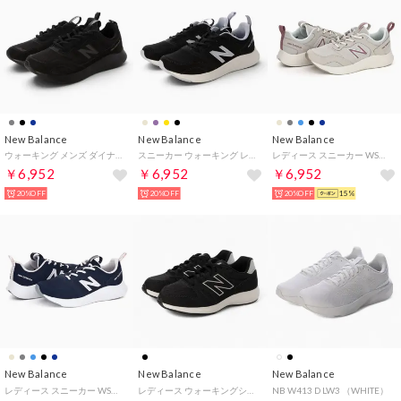
New Balance
New Balance
New Balance
ウォーキング メンズ ダイナソフト サーファー MSMP new balance DYNASOFT NB SAMPHER V1 スニーカー 幅広4E （ブラック）
スニーカー ウォーキング レディース サンファー WSMP new balance Sampher v2 スポーツ （ブラック）
レディース スニーカー WSMP 13I ダイナソフト NB サンファー ティンバーウルフ 幅広 運動靴 ウォーキング （ティンバーウルフ(13I)）
￥6,952
￥6,952
￥6,952
20%OFF
20%OFF
20%OFF
15%
New Balance
New Balance
New Balance
レディース スニーカー WSMP 8LR ダイナソフト NB サンファー チームネイビー 幅広 運動靴 トレーニング （チームネイビー(8LR)）
レディース ウォーキングシューズ 550 v5 WW5502E （BLACK）
NB W413 D LW3 （WHITE）