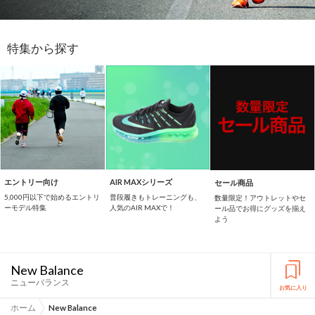
特集から探す
エントリー向け
AIR MAXシリーズ
セール商品
5,000円以下で始めるエントリ
普段履きもトレーニングも、
数量限定！アウトレットやセ
ーモデル特集
人気のAIR MAXで！
ール品でお得にグッズを揃え
よう
New Balance
ニューバランス
お気に入り
ホーム
New Balance