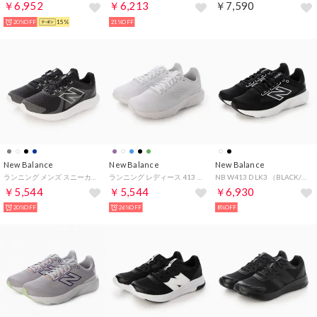
￥6,952
￥6,213
￥7,590
20%OFF
15%
21%OFF
New Balance
New Balance
New Balance
ランニング メンズ スニーカー ME430 new balance E430 v4 コンフォート 軽量 （ブラック）
ランニング レディース 413 V2 W413 new balance スニーカー スポーツ ランニング トレーニング 軽量 （ホワイト）
NB W413 D LK3 （BLACK/WHITE）
￥5,544
￥5,544
￥6,930
20%OFF
26%OFF
8%OFF