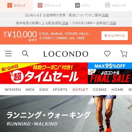
ロコンド
アウトレット
メゾン
マガシーク
【お知らせ】お盆期間の営業・配送についてのご案内
詳細
熊本地震の影響による配送遅延
詳細
｜7/30 (木) 14時〜 送料改訂
詳細
10,000
COLE..
Reebok
YOSUKE
HILLS..
キャンペーン
Z-CRAFT
CAWAII
mis..
NIKE
WOMEN
MEN
KIDS
SPORTS
OUTLET
COSME
HOME
B