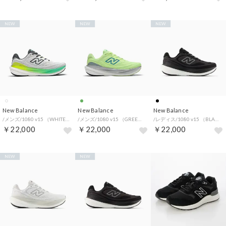
NEW
NEW
NEW
New Balance
New Balance
New Balance
/メンズ/1080 v15 （WHITE）
/メンズ/1080 v15 （GREEN）
/レディス/1080 v15 （BLACK）
￥22,000
￥22,000
￥22,000
NEW
NEW