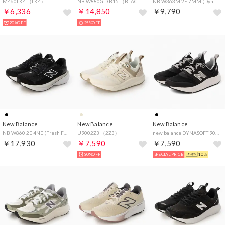
M460LK4 （LK4）
NB W880G D B15 （BLACK）
NB W363M 2E 7MM (DynaSoft 363 v9) （SEA SALT）
￥6,336
￥14,850
￥9,790
20%OFF
25%OFF
New Balance
New Balance
New Balance
NB W860 2E 4NE (Fresh Foam X 860 v15) （BLACK/WHITE）
U9002Z3 （2Z3）
new balance DYNASOFT 900 V2【幅広2E】レディーススニーカー ウォーキングシューズ(ダイナソフト900) UA900DB2 ブラック
￥17,930
￥7,590
￥7,590
30%OFF
SPECIAL PRICE
10%