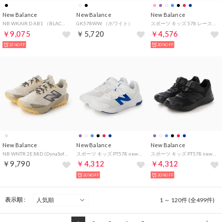
New Balance
New Balance
New Balance
NB WKAIR D AB1 （BLACK）
GK578WW （ホワイト）
スポーツ キッズ 578 レース GK578 new balance 578 v1 Lace スニーカー ランニング （ホワイト）
￥9,075
￥5,720
￥4,576
25%OFF
20%OFF
New Balance
New Balance
New Balance
NB WNTR 2E 88D (DynaSoft Nitrel v6) （BEIGE）
スポーツ キッズ PT578 new balance 578 v1 スニーカー ランニング ベルクロ （ブルー）
スポーツ キッズ PT578 new balance 578 v1 スニーカー ランニング ベルクロ （ブラック）
￥9,790
￥4,312
￥4,312
20%OFF
20%OFF
表示順 :
1 ～ 120件 (全499件)