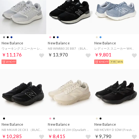
New Balance
New Balance
New Balance
ウォーキング スニーカー レディース フレッシュフォーム WW880 new balance Walking Fresh Foam 880 v7 幅広2E スポーツ （グレー）
NB WW880 2E BB7 （BLACK）
レディース スニーカー W430 6ZK ブルー 幅広 ゆったり 運動靴 軽量 ジム ランニング ウォーキング （ブルー）
￥11,176
￥13,970
￥9,801
20%OFF
10%OFF
15%
New Balance
New Balance
New Balance
NB MKAIR 2E CK1 （BLACK）
NB U800 2E 2IH (DynaSoft 800 v1) （LINEN）
NB MCVRY D 1DW (Fresh Foam RCVRY SPORT v4) （BLACK）
￥10,285
￥8,415
￥9,790