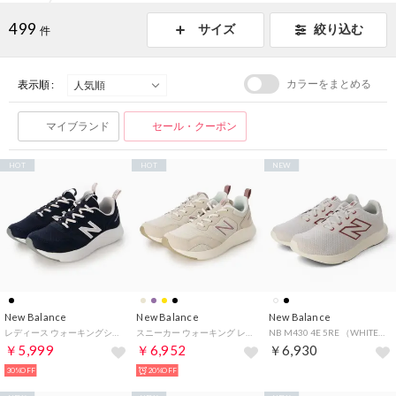
499
サイズ
絞り込む
件
カラーをまとめる
表示順 :
マイブランド
セール・クーポン
HOT
HOT
NEW
New Balance
New Balance
New Balance
レディース ウォーキングシューズ Sampher v2 WSMP2E （TEAM NAVY）
スニーカー ウォーキング レディース サンファー WSMP WASMP new balance Sampher v2 スポーツ （ベージュ）
NB M430 4E 5RE （WHITE）
￥5,999
￥6,952
￥6,930
30%OFF
20%OFF