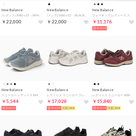
New Balance
New Balance
New Balance
/レディス/1080 v15 （WHITE）
/メンズ/1080 v15 （BLACK）
ウォーキング レディース スニーカー フレッシュフォーム WW880 new balance Walking Fresh Foam 880 v7 幅広2E スポーツ （ブラック）
￥22,000
￥22,000
￥11,176
20%OFF
New Balance
New Balance
New Balance
スニーカー レディース W430 new balance ランニング v4 コンフォート 軽量 （ブルー）
レディース スニーカー フレッシュフォーム X 1880 V2 U188W52D ウォーキング 歩きやすい 疲れにくい （リネン）
レディース スニーカー WW585 BB 4E 幅広 EEEE ゆったり ウォーキング 歩きやすい サイドジッパー （ビターブラウン）
￥5,544
￥17,028
￥15,840
20%OFF
10%OFF
15%
20%OFF
15%