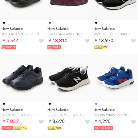
New Balance
New Balance
New Balance
サンダル メンズ レディース フレッシュフォーム リカバリースライド RCVRYS new balance Fresh Foam RCVRY SLIDE v1 厚底 コンフォート （ブラック）
new balance WALKINGシューズ MW585 MW585WB4E （WOOD BROWN）
WW880BB72E 002880 （ブラック）
￥5,544
￥18,810
￥13,970
20%OFF
5%OFF
10%
New Balance
New Balance
New Balance
メンズ ウォーキングシューズ 363 v9 MW3634E （ECLIPSE）
レディース ウォーキングシューズ SAMPHER_W_26FW Sampher v2 WSMP2E （ブラック×ラベンダー）
503 PT578TAW 160578 （ブルー系その他）
￥7,832
￥8,690
￥4,290
20%OFF
10%
10%
SPECIAL PRICE