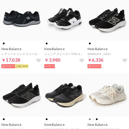
New Balance
New Balance
New Balance
レディース メンズ スニーカー フレッシュフォーム X 1880 V2 U188W1RM ウォーキング 歩きやすい シンプル （ブラック）
ジュニア スニーカー 578 v1_ PT578W （BLACK）
W460LK4 （LK4）
￥17,028
￥3,980
￥6,336
10%OFF
15%
26%OFF
20%OFF
New Balance
New Balance
New Balance