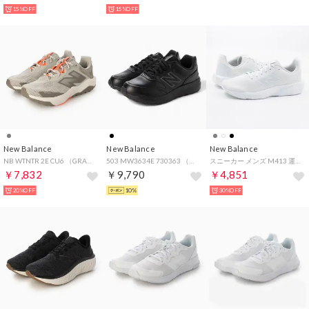
15%OFF
15%OFF
New Balance
New Balance
New Balance
NB WTNTR 2E CU6 （GRAY）
503 MW3634E 730363 （ブラック）
スニーカー メンズ M413 運動靴 トレーニング ジム ランニング ジョギング ウォーキング 軽量 （ホワイト(LW3)）
￥7,832
￥9,790
￥4,851
20%OFF
10%
30%OFF