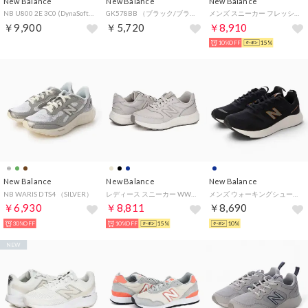
New Balance
New Balance
New Balance
NB U800 2E 3C0 (DynaSoft 800 v1) （GRAY）
GK578BB （ブラック/ブラック）
メンズ スニーカー フレッシュフォーム アリシ ティラルクス MARIS TW4 運動靴 ランニング ウォーキング （ホワイト(TW4)）
￥9,900
￥5,720
￥8,910
10%OFF
15%
New Balance
New Balance
New Balance
NB WARIS D TS4 （SILVER）
レディース スニーカー WW363 SF9 ティンバーウルフ 幅広 歩きやすい シンプル ウォーキング 運動靴 （ティンバーウルフ）
メンズ ウォーキングシューズ SAMPHER_M_26FW Sampher Men v1 MSMP4E （NAVY）
￥6,930
￥8,811
￥8,690
30%OFF
10%OFF
15%
10%
NEW