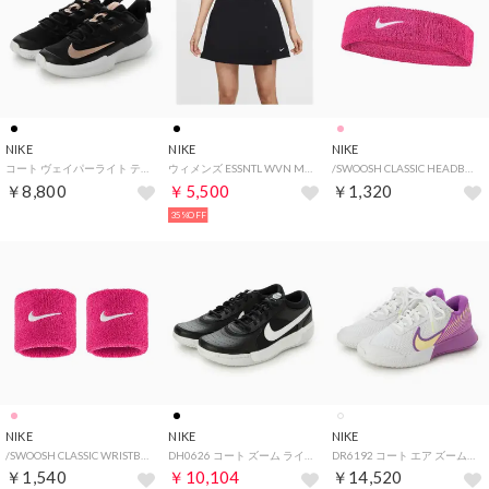
NIKE
NIKE
NIKE
コート ヴェイパーライト テニスシューズ （ブラック）
ウィメンズ ESSNTL WVN MR 3 SKO ショート （BLACK/WHITE）
/SWOOSH CLASSIC HEADBAND （ビビットピンク/ホワイト）
￥8,800
￥5,500
￥1,320
35%OFF
NIKE
NIKE
NIKE
/SWOOSH CLASSIC WRISTBANDS 2PK （ビビットピンク/ホワイト）
DH0626 コート ズーム ライト 3 テニスシューズ （ブラック×ホワイト）
DR6192 コート エア ズーム ヴェイパー プロ 2 HC テニスシューズ （ホワイト×シトロンティント）
￥1,540
￥10,104
￥14,520