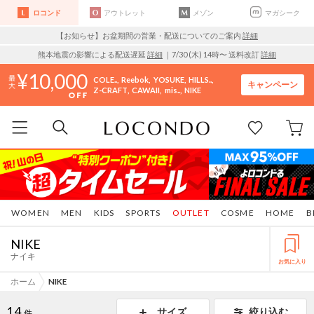
ロコンド
アウトレット
メゾン
マガシーク
【お知らせ】お盆期間の営業・配送についてのご案内
詳細
熊本地震の影響による配送遅延
詳細
｜7/30 (木) 14時〜 送料改訂
詳細
10,000
COLE..
Reebok
YOSUKE
HILLS..
キャンペーン
Z-CRAFT
CAWAII
mis..
NIKE
WOMEN
MEN
KIDS
SPORTS
OUTLET
COSME
HOME
B
NIKE
ナイキ
お気に入り
ホーム
NIKE
14
サイズ
絞り込む
件