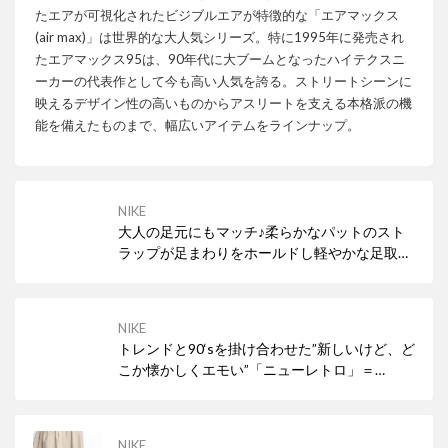
たエアが可視化されたビジブルエアが特徴的な「エアマックス
(air max)」は世界的な大人気シリーズ。特に1995年に発売され
たエアマックス95は、90年代に大ブームとなったハイテクスニ
ーカーの代表作として今も高い人気を誇る。ストリートシーンに
映えるデザイン性の高いものからアスリートを支える本格派の機
能を備えたものまで、幅広いアイテムをラインナップ。
NIKE
大人の足元にもマッチ♪柔らかなパットのスト
ラップが足まわりをホールドし軽やかな足取り
に！
NIKE
トレンドと90‘sを掛け合わせた”新しいけど、ど
こか懐かしくエモい”「ニューレトロ」＝
「NEWTRO」な一足。 90'sを連想させるネオ
ンサインをモチーフにしたデザインでY2K、韓
国ファッションともマッチするムラサキスポー
NIKE