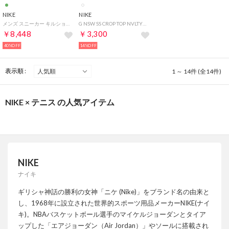
NIKE
NIKE
メンズ スニーカー キルショット 2 FQ8903302 （カーゴカーキ/カーゴカーキ-ガムライトブラウン）
G NSW SS CROP TOP NVLTY CAPS （HYDRANGEAS/WHITE）
￥8,448
￥3,300
40%OFF
14%OFF
表示順 :
1 ～ 14件 (全14件)
NIKE × テニス の人気アイテム
NIKE
ナイキ
ギリシャ神話の勝利の女神「ニケ (Nike)」をブランド名の由来と
し、1968年に設立された世界的スポーツ用品メーカーNIKE(ナイ
キ)。NBAバスケットボール選手のマイケルジョーダンとタイア
ップした「エアジョーダン（Air Jordan）」やソールに搭載され