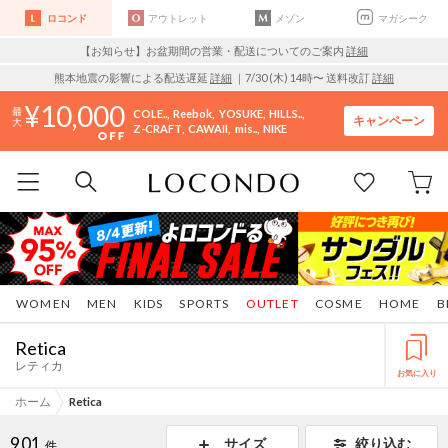
ロコンド
アウトレット
メゾン
マガシーク
【お知らせ】お盆期間の営業・配送についてのご案内
詳細
熊本地震の影響による配送遅延
詳細
｜7/30 (木) 14時〜 送料改訂
詳細
10,000
COLE..
Reebok
YOSUKE
HILLS..
キャンペーン
Z-CRAFT
CAWAII
mis..
NIKE
WOMEN
MEN
KIDS
SPORTS
OUTLET
COSME
HOME
B
Retica
レティカ
お気に入り
ホーム
Retica
901
サイズ
絞り込む
件