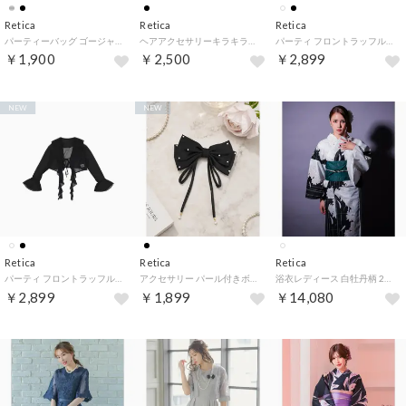
Retica
Retica
Retica
パーティーバッグ ゴージャス ラインストーン 2Way ミニバッグ （シルバー）
ヘアアクセサリーキラキラビジューバックルリボンバレッタ2個セット （ブラック）
パーティ フロントラッフルフリル襟シアーボレロ 結婚式 二次会 （アイボリー）
￥1,900
￥2,500
￥2,899
NEW
NEW
Retica
Retica
Retica
パーティ フロントラッフルフリル襟シアーボレロ 結婚式 二次会 （ブラック）
アクセサリー パール付きボリュームダブルリボンバレッタ （ブラック）
浴衣レディース 白牡丹柄 2点セット (ゆかた・平帯)
￥2,899
￥1,899
￥14,080