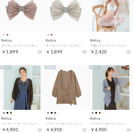
Retica
Retica
Retica
オーガンジービックリボンキラキラビジューバックルバレッタ （ダスティピンク）
オーガンジービックリボンキラキラビジューバックルバレッタ （グレージュ）
下着レディース ランジェリー レース 編み上げリボン ピュア 脇高 ブラジャー ショーツ ランジェリー 下着 2点セット （ホワイト）
￥1,899
￥1,899
￥2,420
NEW
NEW
NEW
Retica
Retica
Retica
パーティー オープンドレープフロントシアーロングカーディガン結婚式 二次会 （ブラック）
パーティー オープンドレープフロントシアーロングカーディガン結婚式 二次会 （モカ）
パーティー オープンドレープフロントシアーロングカーディガン結婚式 二次会 （ラベンダーグレー）
￥4,900
￥4,900
￥4,900