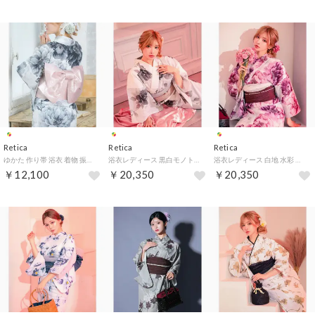
Retica
Retica
Retica
ゆかた 作り帯 浴衣 着物 振袖 レディース 大人 浴衣小物 成人式 卒業式 七五三 （ピンク）
浴衣レディース 黒白モノトーン 牡丹柄 大人っぽい ニュアンス 黒白モノトーン ベージュ 2点セット （ホワイト）
浴衣レディース 白地 水彩 牡丹柄 大人っぽい 妖艶 ニュアンス えんじ色 ピンク 白 2点セット_ （ホワイト）
￥12,100
￥20,350
￥20,350