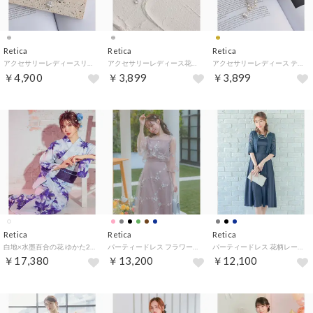
Retica
Retica
Retica
アクセサリーレディースリーフ型ビジューネックレス×ピアス2点セット （シルバー）
アクセサリーレディース花モチーフドロップビジューYラインネックレス×ピアス2点セット （シルバー）
アクセサリーレディース ティアドロップ型×ラウンド型ゴージャスビジューネックレス×ピアス2点セット （ゴールド）
￥4,900
￥3,899
￥3,899
Retica
Retica
Retica
白地×水墨百合の花 ゆかた2点セット (浴衣+平帯) （ホワイト）
パーティードレス フラワーチュール デコルテシアー ロングスカート 七分袖 ベルスリーブ 結婚式 ワンピース（モカ）
パーティードレス 花柄レースケープ風 ハイウエストAラインスカート ワンピース 膝丈ドレス 結婚式 ドレス 大きいサイズ 20代 30代 40代 （ネイビー）
￥17,380
￥13,200
￥12,100