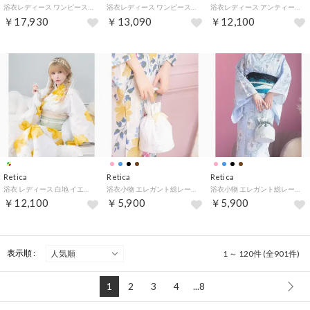
浴衣レディース ワンピース2way ニュアンス 向日葵 ガーリー Sweet 黄色 イエロー 簡単 一人で着れる 3点セット （ホワイト）
浴衣レディース ワンピース2way 水彩フラワー 黒白モノトーン 古典レトロ モダン 簡単 一人で着れる 3点セット （ホワイト）
浴衣レディース アンティーク 牡丹 白 青 ブルベ 2点セット （ベージュ）
￥17,930
￥13,090
￥12,100
Retica
Retica
Retica
浴衣 レディース 白地 イエロー シャクナゲ 2点セット （ホワイト）
浴衣小物 エレガント総レース巾着バッグ （ホワイト×ピンク）
浴衣小物 エレガント総レース巾着バッグ （ホワイト×ブルー）
￥12,100
￥5,900
￥5,900
表示順 :
1 ～ 120件 (全901件)
1
2
3
4
...8