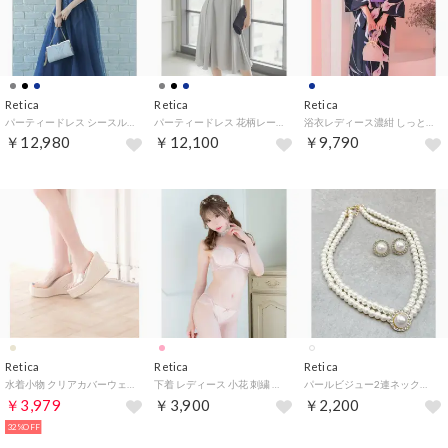
Retica
Retica
Retica
パーティードレス シースルーレース五分袖重ねシフォンロングドレス ワンピース 結婚式 ドレス 大きいサイズ 20代 30代 40代 （ネイビー）
パーティードレス 花柄レースケープ風 ハイウエストAラインスカート ワンピース 膝丈ドレス 結婚式 ドレス 大きいサイズ 20代 30代 40代 （グレー）
浴衣レディース濃紺 しっとり菖蒲の花 ゆかた 2点セット 浴衣 平帯 （ネイビー）
￥12,980
￥12,100
￥9,790
Retica
Retica
Retica
水着小物 クリアカバーウェッジソール サンダル （ベージュ）
下着 レディース 小花 刺繍 チュールフリル ブラジャー ショーツ ランジェリー 下着 2点セット【返品不可商品】
パールビジュー2連ネックレス×ピアスアクセサリー2点セット [ネックレス＋ピアス] （ホワイト）
￥3,979
￥3,900
￥2,200
32%OFF