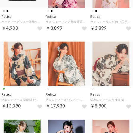
Retica
Retica
Retica
パーティー ビジュー装飾クロコ型押しデザイン2wayミニバッグ （ブラック）
ラメ シャーリング 飾り兵児帯 浴衣小物 （ホワイト）
ラメ シャーリング 飾り兵児帯 浴衣小物 （ブラック）
￥4,900
￥3,899
￥3,899
Retica
Retica
Retica
浴衣レディース 深緑 縞 牡丹柄 古典レトロ モダン 緑 グリーン 黄色 イエロー イエベ 2点セット （グリーン）
浴衣レディース ワンピース2way 生成り地 クラシカル クラデーション 百合柄 薔薇 黒白モノトーン 古典レトロ モダン 3点セット （ホワイト）
浴衣レディース 生成り 菊 古典レトロ モダン 茶色 ベージュ 赤 2点セット （ホワイト）
￥13,090
￥17,930
￥8,900