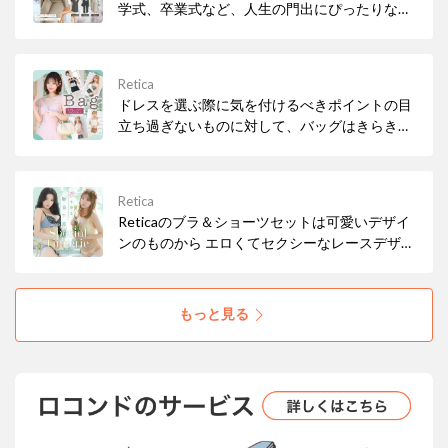
学式、卒業式など、人生の門出にぴったりなセ
レモニースーツをを取り扱っております。
Retica
ドレスを選ぶ際に気を付けるべきポイントの目
立ち過ぎないものに対して、バッグはきらきら
と華やかさを演出するための重要なアイテムで
す。 Reticaでは控えめになりすぎないビジュー
やパールビーズを使ったデザインのものを取り
Retica
揃えました。
Reticaのブラ＆ショーツセットは可愛いデザイ
ンのものから エロくてセクシーなレースデザイ
ンのエロ下着まで各種取り揃えております。 サ
イズもAカップ、Bカップ、Cカップ、Dカッ
プ、Eカップ、Fカップまで豊富に展開中♪ きっ
もっと見る
とあなたにあった、気分の上がる下着が見つか
ります！