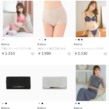
Retica
Retica
Retica
下着レディース フラワー刺繍 レース ワイヤー バイカラー ブラジャー ショーツ 2点セット【返品不可商品】 （ピンク）
3枚セット 補正下着 1分丈 ガードルショーツ ハイウエストベア天竺ショーツガードル_ 【返品不可商品】
ハートチャームジップデザインサテンカップブラジャー＆ショーツ2点セット【返品不可商品】 （ネイビー）
￥2,310
￥1,980
￥2,530
Retica
Retica
Retica