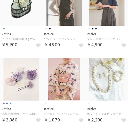
Retica
Retica
Retica
フラワー刺繍巾着付き竹かごバッグ
ワンカラーシフォンショートボレロ結婚式お呼ばれ （ベージュ）
フレア半袖ショート丈ワンカラーボレロカーディガン （ネイビー）
￥5,900
￥4,900
￥4,900
Retica
Retica
Retica
浴衣小物 髪飾り パール垂れ付きニュアンスコサージュ浴衣ヘアアクセサリー6点セット
ゴールドビジューフレームパール浴衣飾り帯紐
ホワイトシェルビジューアクセサリー3点セット [ネックレス＋ピアス+ブレスレット] （ホワイト）
￥2,860
￥1,870
￥2,200