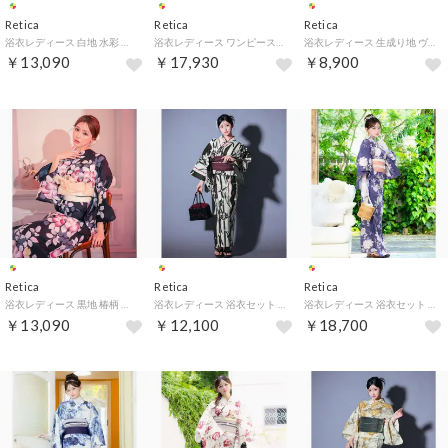
Retica
Retica
Retica
浴衣レディース 白地 水彩 フラワー 大人っぽい グラデーション 青 ブルベ 白 紺色 ネイビー 2点セット （ホワイト）
浴衣レディース ワンピース2way 百合柄 モダン シック かっこいい 粋 えんじ色 グレー 3点セット （グレー）
浴衣レディース 生成り地 ヴィンテージ フラワー 大人っぽい モダン ニュアンス 2点セット （ホワイト）
￥13,090
￥17,930
￥8,900
Retica
Retica
Retica
浴衣レディース 黒地 椿柄 大人っぽい モダン ニュアンス グラデーション 黒 ブラック 白 赤 2点セット （ブラック）
浴衣レディース 浴衣セット レディース 牡丹 モノトーン ストライプ 百合 えんじ 大人 モダン レトロ ゆかた2点セット 浴衣 兵児帯 （ホワイト×ブラック）
浴衣レディース 浴衣セット レディース 牡丹 ネイビー 紺 ニュアンス 水彩 ガーリー ゆかた2点セット 浴衣 兵児帯 （ネイビー×ホワイト）
￥13,090
￥12,100
￥18,700