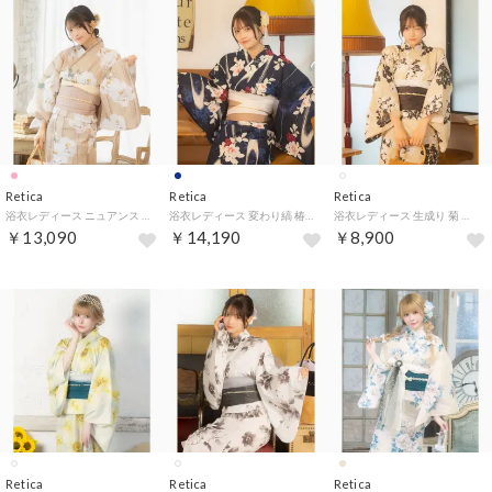
Retica
Retica
Retica
浴衣レディース ニュアンス アンティーク 牡丹 ストライプ 矢鱈縞 古典レトロ モダン ベージュ 2点セット （ピンク）
浴衣レディース 変わり縞 椿 古典レトロ モダン 紺色 2点セット （ネイビー）
浴衣レディース 生成り 菊 古典レトロ モダン ベージュ 2点セット （ホワイト）
￥13,090
￥14,190
￥8,900
Retica
Retica
Retica