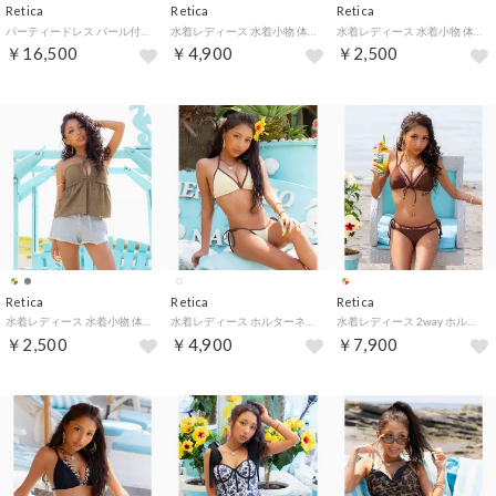
Retica
Retica
Retica
パーティードレス パール付きキーネックレースレイヤード風フレアスリーブパンツドレス 結婚式 二次会 （ブラック）
水着レディース 水着小物 体型カバー マイクロミニ フリンジ デニム ショートパンツ （ライトブルー）
水着レディース 水着小物 体型カバー スウェット ショートパンツ （カモフラージュ）
￥16,500
￥4,900
￥2,500
Retica
Retica
Retica
水着レディース 水着小物 体型カバー スウェット ショートパンツ （グレー）
水着レディース ホルターネック 三角ビキニ 紐ビキニ パイピング ワッフル生地 セクシー【返品不可商品】 （クリーム）
水着レディース 2way ホルターネック 三角ビキニ レイヤード エスニック ペイズリー セクシー【返品不可商品】 （ブラウン×ピンク）
￥2,500
￥4,900
￥7,900