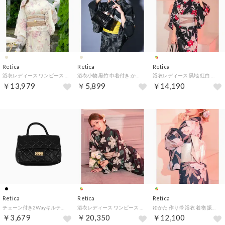
Retica
Retica
Retica
浴衣レディース ワンピース セット クリーム 牡丹 ニュアンス ガーリー セパレート ゆかた3点セット 浴衣羽織 キャミワンピ 兵児帯 （ベージュ）
浴衣小物 黒竹 巾着付き かごバッグ （ベージュ）
浴衣レディース 黒地 紅白 百合柄 大人っぽい 妖艶 モダン 赤 黒 白 2点セット （ブラック）
￥13,979
￥5,899
￥14,190
Retica
Retica
Retica
チェーン付き2Wayキルティングミニバッグ （ブラック）
浴衣レディース ワンピース 2way アンティーク 牡丹柄 黒 ブラック 緑 グリーン ベージュ 大人っぽい 3点セット （ブラック）
ゆかた 作り帯 浴衣 着物 振袖 レディース 大人 浴衣小物 成人式 卒業式 七五三 （ホワイト）
￥3,679
￥20,350
￥12,100