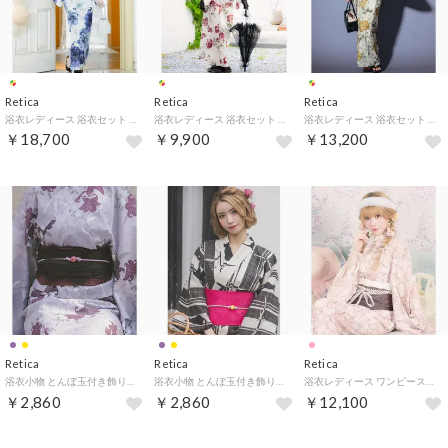
Retica
Retica
Retica
浴衣レディース 浴衣セット レディース 水彩 フラワー ブルー ニュアンス ホワイト ガーリー ゆかた2点セット 浴衣 平帯 （ネイビー×ホワイト）
浴衣レディース 浴衣セット レディース 椿 赤 ニュアンス ホワイト ガーリー ゆかた2点セット 浴衣 兵児帯 （ホワイト×ピンク）
浴衣レディース 浴衣セット レディース 牡丹 イエロー グラデーション 大人 モダン レトロ ゆかた2点セット 浴衣 兵児帯 （ホワイト×イエロー）
￥18,700
￥9,900
￥13,200
Retica
Retica
Retica
浴衣小物 とんぼ玉付き飾り帯紐 （パープル）
浴衣小物 とんぼ玉付き飾り帯紐 （イエロー）
浴衣レディース ワンピース2way 縁取り刺繍風 アンティーク 牡丹 ガーリー Sweet ピンク 簡単 一人で着れる 3点セット （ピンク）
￥2,860
￥2,860
￥12,100