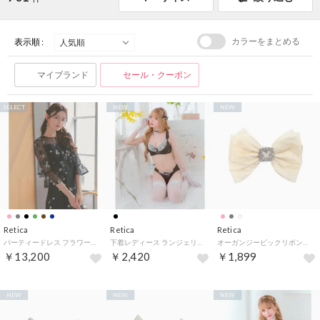
カラーをまとめる
表示順 :
マイブランド
セール・クーポン
SELECT
NEW
NEW
Retica
Retica
Retica
パーティードレス フラワーチュール デコルテシアー ロングスカート 七分袖 ベルスリーブ 結婚式 ワンピース（ブラック）
下着レディース ランジェリー サテン ホワイトレース リボン ソフトワイヤー ブラジャー ショーツ ランジェリー 下着 2点セット （ブラック）
オーガンジービックリボンキラキラビジューバックルバレッタ （アイボリー）
￥13,200
￥2,420
￥1,899
NEW
NEW
NEW