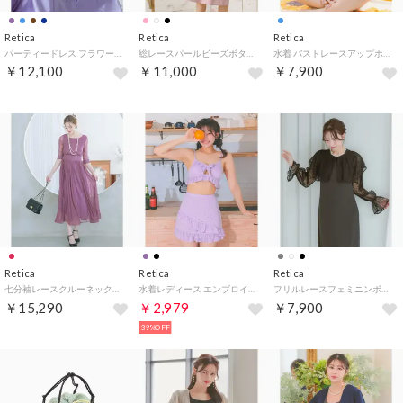
Retica
Retica
Retica
パーティードレス フラワーレース刺繍 切替 Aライン フレア ロングドレス 結婚式 ドレス 大きいサイズ 20代 30代 40代 （パープル）
総レースパールビーズボタンウエストリボンひざ丈フレアワンピースパーティードレス 大きいサイズ（ピンク）
水着 バストレースアップホルターネックバックギンガムチェックリボン×ショートパンツコットンレースデニムガーリータンキニ【返品不可商品】 （ライトブルー）
￥12,100
￥11,000
￥7,900
Retica
Retica
Retica
七分袖レースクルーネックウエスト切替ロングパーティードレス 大きいサイズ（ワイン）
水着レディース エンブロイダリー レース カットアウト リボン ビスチェ 体型カバー フリル ラップスカート 韓国風 ガーリー タンキニ【返品不可商品】 （ラベンダー）
フリルレースフェミニンボレロ 二次会 結婚式 （ブラック）
￥15,290
￥2,979
￥7,900
39%OFF