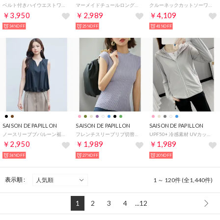
ベルト付きハイウエストワイドパンツ （チャコール）
マーメイドチュールロングスカート （ブラック）
クルーネックカットソーワンピース （ライトベージュ）
￥3,950
￥2,989
￥4,109
34%OFF
25%OFF
41%OFF
SAISON DE PAPILLON
SAISON DE PAPILLON
SAISON DE PAPILLON
ノースリーブブバルーン裾ブラウス （ブラック）
フレンチスリーブリブ切替サマーニットトップス （パープル）
UPF50+ 冷感素材 UVカットパーカー （グレー）
￥2,950
￥1,989
￥1,989
36%OFF
27%OFF
20%OFF
表示順 :
1 ～ 120件 (全1,440件)
1
2
3
4
...12