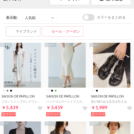
カラーをまとめる
表示順 :
マイブランド
セール・クーポン
SELECT
HOT
HOT
SAISON DE PAPILLON
SAISON DE PAPILLON
SAISON DE PAPILLON
フロントジップロングワンピース （ベージュ）
バックゴムマーメイドスカート （アイボリー）
抜け感のある足元を叶えるトングサンダル （ブラック）
￥5,439
￥3,459
￥1,989
22%OFF
25%OFF
55%OFF
HOT
HOT
HOT