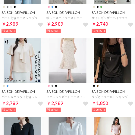
SAISON DE PAPILLON
SAISON DE PAPILLON
SAISON DE PAPILLON
パール付きキーネックブラウス （グレー）
総レースハイウエストマーメイドスカート （ブラック）
サイドギャザーハイウエストスカート （ミント）
￥2,989
￥2,989
￥2,740
25%OFF
40%OFF
45%OFF
SAISON DE PAPILLON
SAISON DE PAPILLON
SAISON DE PAPILLON
パール＆ボウタイ付きフレアスリーブブラウス （ベージュ）
フクレジャガードマーメイドミモレ丈スカート （ピンクベージュ）
リブとチュールドッキングカットソー （ブラック）
￥2,789
￥2,989
￥1,850
30%OFF
25%OFF
38%OFF