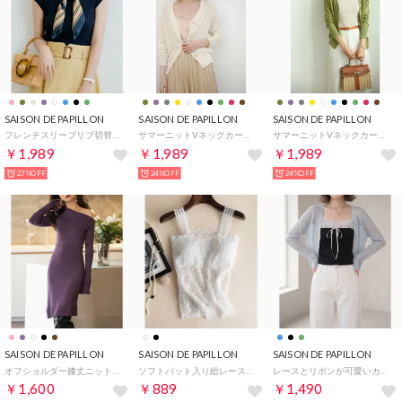
SAISON DE PAPILLON
SAISON DE PAPILLON
SAISON DE PAPILLON
フレンチスリーブリブ切替サマーニットトップス （ネイビー）
サマーニットVネックカーディガン （ホワイト）
サマーニットVネックカーディガン （グリーン）
￥1,989
￥1,989
￥1,989
27%OFF
24%OFF
24%OFF
SAISON DE PAPILLON
SAISON DE PAPILLON
SAISON DE PAPILLON
オフショルダー膝丈ニットワンピース （パープル）
ソフトパット入り総レースキャミソール （ホワイト）
レースとリボンが可愛いカップ付きキャミソール （ブラック）
￥1,600
￥889
￥1,490