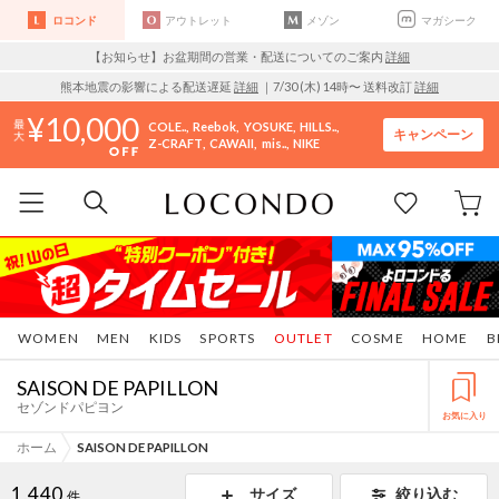
ロコンド
アウトレット
メゾン
マガシーク
【お知らせ】お盆期間の営業・配送についてのご案内
詳細
熊本地震の影響による配送遅延
詳細
｜7/30 (木) 14時〜 送料改訂
詳細
10,000
COLE..
Reebok
YOSUKE
HILLS..
キャンペーン
Z-CRAFT
CAWAII
mis..
NIKE
WOMEN
MEN
KIDS
SPORTS
OUTLET
COSME
HOME
B
SAISON DE PAPILLON
セゾンドパピヨン
お気に入り
ホーム
SAISON DE PAPILLON
1,440
サイズ
絞り込む
件