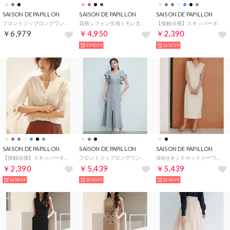
SAISON DE PAPILLON
SAISON DE PAPILLON
SAISON DE PAPILLON
フロントジップロングワンピース （ブラック）
花柄シフォン生地ミモレ丈ワンピース （ブラック）
【接触冷感】スキッパーネックサマーニットカーディガン （ネイビー）
￥6,979
￥4,950
￥2,390
29%OFF
16%OFF
SAISON DE PAPILLON
SAISON DE PAPILLON
SAISON DE PAPILLON
【接触冷感】スキッパーネックサマーニットカーディガン （ホワイト）
フロントジップロングワンピース （グレー）
深めVネックカットソーワンピース （ライトベージュ）
￥2,390
￥5,439
￥5,439
16%OFF
22%OFF
22%OFF