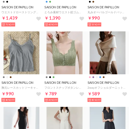
SAISON DE PAPILLON
SAISON DE PAPILLON
SAISON DE PAPILLON
ウエストドローストリング裏起毛ワンピース （チャコール）
とろみ素材ウエスト総ゴムワイドパンツ （ブルー）
丸みオーバルゴールドバックルベルト （ブラック）
￥1,439
￥1,390
￥990
71%OFF
60%OFF
33%OFF
SAISON DE PAPILLON
SAISON DE PAPILLON
SAISON DE PAPILLON
胸元レースカットソーキャミソール （グレー）
フロントスナップボタンレースブラジャー （グリーン）
2wayオフショルダーニットプルオーバ （アイボリー）
￥990
￥789
￥589
40%OFF
20%OFF
85%OFF