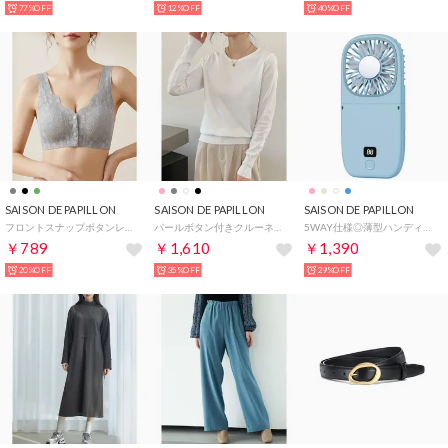
77%OFF
12%OFF
40%OFF
SAISON DE PAPILLON
SAISON DE PAPILLON
SAISON DE PAPILLON
フロントスナップボタンレースブラジャー （グレー）
パールボタン付きクルーネックニットプルオーバー （ホワイト）
5WAY仕様◎薄型ハンディファン 首掛け 卓上 折りたたみ スマホスタンド モバイルバッテリー【返品不可商品】 （ブルー）
￥789
￥1,610
￥1,390
20%OFF
35%OFF
29%OFF