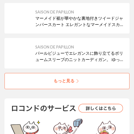
脱もアシストしてくれます
SAISON DE PAPILLON
マーメイド裾が華やかな裏地付きツイードジャ
ンパースカート エレガントなマーメイドスカー
ト全体はタイトに、裾がふんわり広がる人魚の
尾ひれのようなシルエット。 女性らしい曲線美
とフレアの揺れ感が、装いをエレガントに演出
SAISON DE PAPILLON
します
パールビジューでエレガンスに飾り立てるボリ
ュームスリーブのニットカーディガン。 ゆった
りと身幅のあるシルエットとVネックの抜け感
がガーリーなアイテム
もっと見る