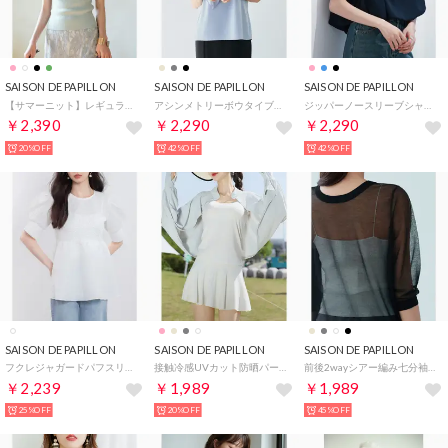
SAISON DE PAPILLON
SAISON DE PAPILLON
SAISON DE PAPILLON
【サマーニット】レギュラーネックリブニット （ミント）
アシンメトリーボウタイブラウス （ブルーグレー）
ジッパーノースリーブシャツブラウス （ネイビー）
￥2,390
￥2,290
￥2,290
20%OFF
42%OFF
42%OFF
SAISON DE PAPILLON
SAISON DE PAPILLON
SAISON DE PAPILLON
フクレジャガードパフスリープブラウス （ホワイト）
接触冷感UVカット防晒パーカー （グレー）
前後2wayシアー編み七分袖ニット （ブラック）
￥2,239
￥1,989
￥1,989
25%OFF
20%OFF
45%OFF