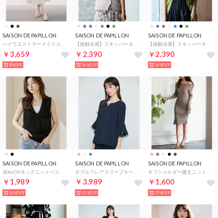
SAISON DE PAPILLON
SAISON DE PAPILLON
SAISON DE PAPILLON
ハイウエストマーメイドスカート （アイボリー）
【接触冷感】スキッパーネックサマーニットカーディガン （ラベンダー）
【接触冷感】スキッパーネックサマーニットカーディガン （グリーン）
￥3,659
￥2,390
￥2,390
8%OFF
16%OFF
16%OFF
SAISON DE PAPILLON
SAISON DE PAPILLON
SAISON DE PAPILLON
深めのVネックニットベスト （ブラック）
ダブルフレアスリーブキーネックブラウス （ネイビー）
オフショルダー膝丈ニットワンピース （モカ）
￥1,989
￥3,989
￥1,600
50%OFF
13%OFF
77%OFF