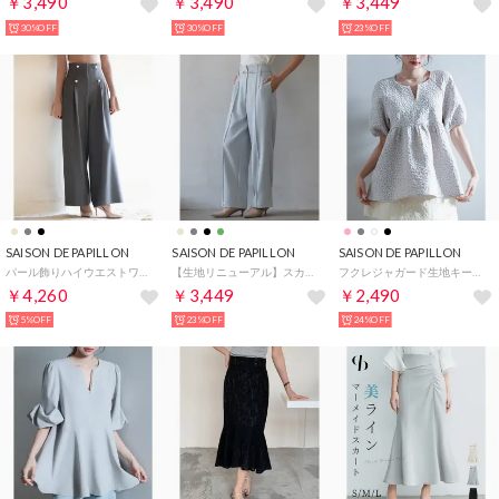
￥3,490
￥3,490
￥3,449
30%OFF
30%OFF
23%OFF
SAISON DE PAPILLON
SAISON DE PAPILLON
SAISON DE PAPILLON
パール飾りハイウエストワイドパンツ （グレー）
【生地リニューアル】スカラップハイウエストパンツ （ブルーグレー）
フクレジャガード生地キーネックブラウス （グレー）
￥4,260
￥3,449
￥2,490
5%OFF
23%OFF
24%OFF