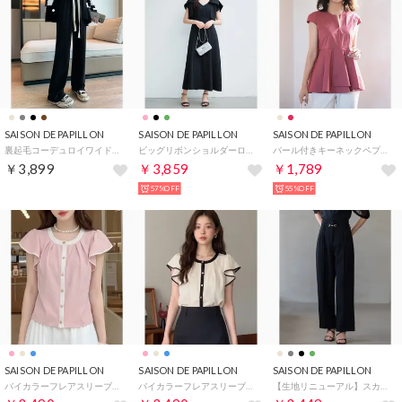
SAISON DE PAPILLON
SAISON DE PAPILLON
SAISON DE PAPILLON
裏起毛コーデュロイワイドパンツ （ブラック）
ビッグリボンショルダーロングワンピース （ブラック）
パール付きキーネックペプラムブラウス （レンガ）
￥3,899
￥3,859
￥1,789
57%OFF
55%OFF
SAISON DE PAPILLON
SAISON DE PAPILLON
SAISON DE PAPILLON
バイカラーフレアスリーブブラウス （ピンク）
バイカラーフレアスリーブブラウス （ベージュ）
【生地リニューアル】スカラップハイウエストパンツ （ブラック）