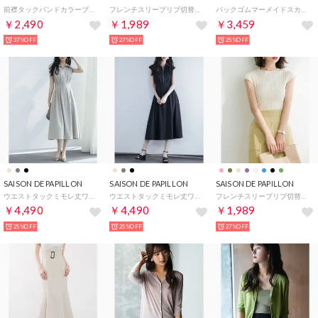
前襟タックバンドカラーブラウス （アイボリー）
フレンチスリーブリブ切替サマーニットトップス （ベージュ）
バックゴムマーメイドスカート （カーキ）
￥2,490
￥1,989
￥3,459
37%OFF
27%OFF
25%OFF
SAISON DE PAPILLON
SAISON DE PAPILLON
SAISON DE PAPILLON
ウエストタックミモレ丈ワンピース （グレー）
ウエストタックミモレ丈ワンピース （ブラック）
フレンチスリーブリブ切替サマーニットトップス （アイボリー）
￥4,490
￥4,490
￥1,989
25%OFF
25%OFF
27%OFF