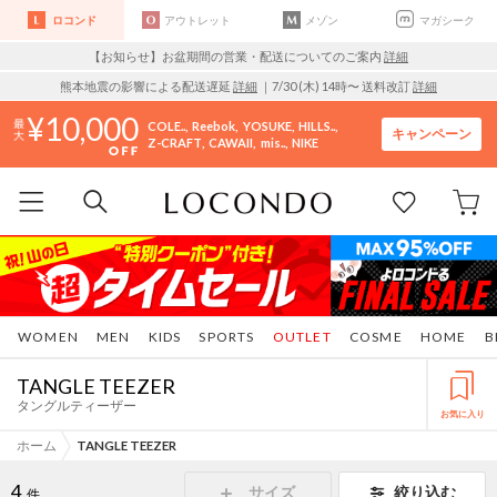
ロコンド
アウトレット
メゾン
マガシーク
【お知らせ】お盆期間の営業・配送についてのご案内
詳細
熊本地震の影響による配送遅延
詳細
｜7/30 (木) 14時〜 送料改訂
詳細
10,000
COLE..
Reebok
YOSUKE
HILLS..
キャンペーン
Z-CRAFT
CAWAII
mis..
NIKE
WOMEN
MEN
KIDS
SPORTS
OUTLET
COSME
HOME
B
TANGLE TEEZER
タングルティーザー
お気に入り
ホーム
TANGLE TEEZER
4
サイズ
絞り込む
件