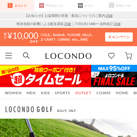
ロコンド
アウトレット
メゾン
マガシーク
【お知らせ】お盆期間の営業・配送についてのご案内
詳細
熊本地震の影響による配送遅延
詳細
｜7/30 (木) 14時〜 送料改訂
詳細
10,000
COLE..
Reebok
YOSUKE
HILLS..
キャンペーン
Z-CRAFT
CAWAII
mis..
NIKE
WOMEN
MEN
KIDS
SPORTS
OUTLET
COSME
HOME
B