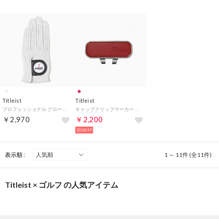
Titleist
Titleist
プロフェッショナル グローブ WT （ホワイト）
キャップクリップマーカー （RD）
￥2,970
￥2,200
20%OFF
表示順 :
1 ～ 11件 (全11件)
Titleist × ゴルフ の人気アイテム