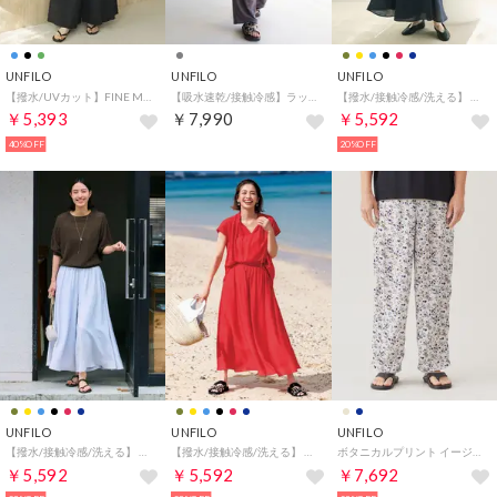
UNFILO
UNFILO
UNFILO
【撥水/UVカット】FINE MOVE SUCKER ラップパンツ （ブラック）
【吸水速乾/接触冷感】ラッシュガード ドロストパンツ （チャコール）
【撥水/接触冷感/洗える】 ヴィンテージシアー ギャザーワイドパンツ （[WEB限定]ネイビー）
￥5,393
￥7,990
￥5,592
40%OFF
20%OFF
UNFILO
UNFILO
UNFILO
【撥水/接触冷感/洗える】 ヴィンテージシアー ギャザーワイドパンツ （ライトブルー）
【撥水/接触冷感/洗える】 ヴィンテージシアー ギャザーワイドパンツ （スカーレット）
ボタニカルプリント イージーテーパードパンツ （ベージュプリント）
￥5,592
￥5,592
￥7,692