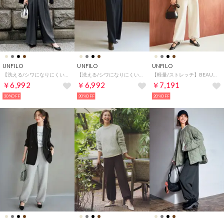
UNFILO
UNFILO
UNFILO
【洗える/シワになりにくい】マイビューティ タックワイドパンツ （チャコール）
【洗える/シワになりにくい】マイビューティ タックワイドパンツ （ブラック）
【軽量/ストレッチ】BEAUTY FORM JERSEY イージーパンツ （グレージュ）
￥6,992
￥6,992
￥7,191
30%OFF
30%OFF
20%OFF