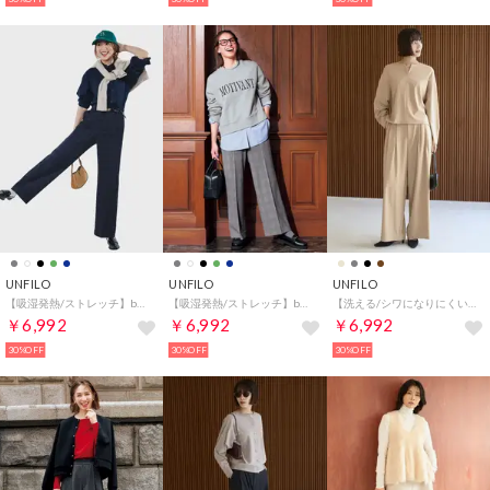
UNFILO
UNFILO
UNFILO
【吸湿発熱/ストレッチ】beauty warm pants ワイド （ウィンドーペン）
【吸湿発熱/ストレッチ】beauty warm pants ワイド （グレンチェック）
【洗える/シワになりにくい】マイビューティ タックワイドパンツ （ベージュ）
￥6,992
￥6,992
￥6,992
30%OFF
30%OFF
30%OFF