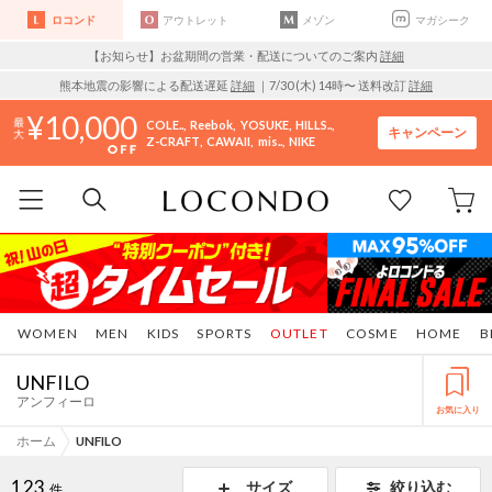
ロコンド
アウトレット
メゾン
マガシーク
【お知らせ】お盆期間の営業・配送についてのご案内
詳細
熊本地震の影響による配送遅延
詳細
｜7/30 (木) 14時〜 送料改訂
詳細
10,000
COLE..
Reebok
YOSUKE
HILLS..
キャンペーン
Z-CRAFT
CAWAII
mis..
NIKE
WOMEN
MEN
KIDS
SPORTS
OUTLET
COSME
HOME
B
UNFILO
アンフィーロ
お気に入り
ホーム
UNFILO
123
サイズ
絞り込む
件