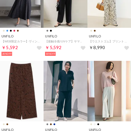
UNFILO
UNFILO
UNFILO
【WEB限定カラー】ヴィンテージシアー ギャザーワイドパンツ （ドット）
【接触冷感/UVケア】サマーセットアップ ワイドパンツ （ブラック）
【ウエストゴム】プリント イージーパンツ （ベージュ）
￥5,592
￥5,592
￥8,990
20%OFF
30%OFF
UNFILO
UNFILO
UNFILO