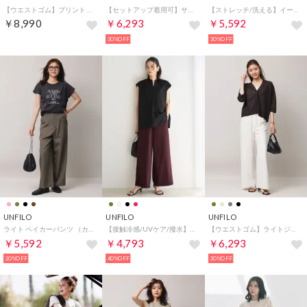
【ウエストゴム】プリント イージーパンツ （ブラウン）
【セットアップ着用可】サマーセットアップ ワイドパンツ （ネイビー）
【ストレッチ/洗える】イージーチノ ベルト付きパンツ （オフ）
￥8,990
￥6,293
￥5,592
30%OFF
30%OFF
UNFILO
UNFILO
UNFILO
ライト ベイカーパンツ （カーキ）
【接触冷感/UVケア/撥水】FINE MOVE ワイドパンツ （[NEW]バーガンディ）
【ウエストゴム】ライトジョーゼット イージーワイドパンツ （アイボリー）
￥5,592
￥4,793
￥6,293
20%OFF
40%OFF
30%OFF