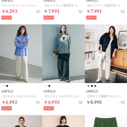
UNFILO
UNFILO
UNFILO
アシンメトリー ラップパンツ （カーキ）
【セットアップ着用可】マイビューティ 側章ワイドパンツ （チャコール）
【セットアップ着用可】マイビューティ 側章ワイドパンツ （ブラック）
￥6,293
￥7,991
￥7,991
30%OFF
20%OFF
20%OFF
UNFILO
UNFILO
UNFILO
【ウエストゴム】ボタニカル エンブロイダリー パンツ （エクリュ）
【ウエストゴム】ボタニカル エンブロイダリー パンツ （ブラック）
【15サイズ展開/ウエストゴム】BEAUTY MOVE ワイドストレートパンツ （ライトグレー）
￥6,992
￥6,992
￥8,990
30%OFF
30%OFF