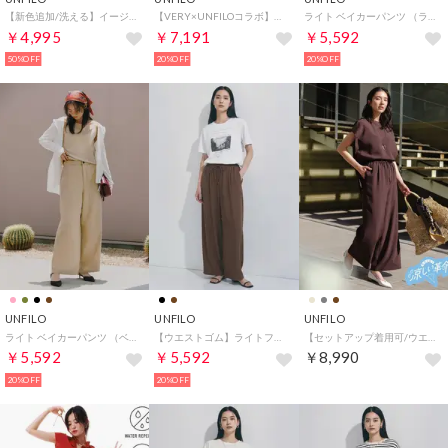
【新色追加/洗える】イージーワイドパンツ （ガンクラブ）
【VERY×UNFILOコラボ】BEAUTY MOVE タックワイドパンツ （アイボリー）
ライト ベイカーパンツ （ライトピンク）
￥4,995
￥7,191
￥5,592
50%OFF
20%OFF
20%OFF
UNFILO
UNFILO
UNFILO
ライト ベイカーパンツ （ベージュ）
【ウエストゴム】ライトフィブリル バルーンパンツ （ブラウン）
【セットアップ着用可/ウエストゴム】TENNEN TOUCH COOL イージーワイドパンツ （ブラウン）
￥5,592
￥5,592
￥8,990
20%OFF
20%OFF