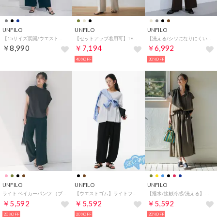
UNFILO
UNFILO
UNFILO
【15サイズ展開/ウエストゴム】BEAUTY MOVE ワイドストレートパンツ （ネイビー）
【セットアップ着用可】TENNEN TOUCH タックワイドパンツ （ベージュ）
【洗える/シワになりにくい】マイビューティ タックワイドパンツ （ブラウン）
￥8,990
￥7,194
￥6,992
40%OFF
30%OFF
UNFILO
UNFILO
UNFILO
ライト ベイカーパンツ （ブラック）
【ウエストゴム】ライトフィブリル バルーンパンツ （ブラック）
【撥水/接触冷感/洗える】 ヴィンテージシアー ギャザーワイドパンツ （カーキ）
￥5,592
￥5,592
￥5,592
20%OFF
20%OFF
20%OFF