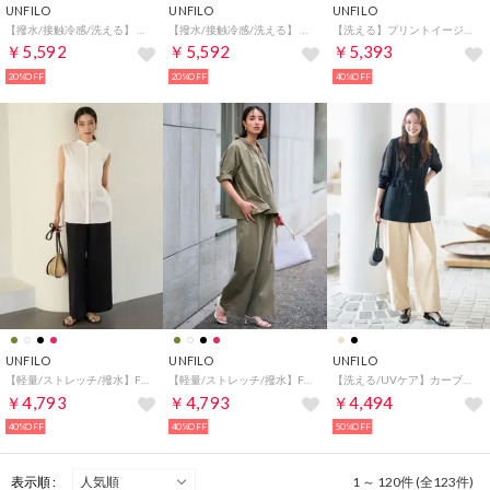
UNFILO
UNFILO
UNFILO
【撥水/接触冷感/洗える】 ヴィンテージシアー ギャザーワイドパンツ （イエロー）
【撥水/接触冷感/洗える】 ヴィンテージシアー ギャザーワイドパンツ （ブラック）
【洗える】プリントイージーパンツ （エクリュ）
￥5,592
￥5,592
￥5,393
20%OFF
20%OFF
40%OFF
UNFILO
UNFILO
UNFILO
【軽量/ストレッチ/撥水】FINE MOVE ワイドパンツ （ブラック）
【軽量/ストレッチ/撥水】FINE MOVE ワイドパンツ （カーキ）
【洗える/UVケア】カーブワイドパンツ （ベージュ）
￥4,793
￥4,793
￥4,494
40%OFF
40%OFF
50%OFF
表示順 :
1 ～ 120件 (全123件)