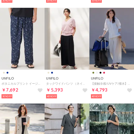
20%OFF
20%OFF
30%OFF
UNFILO
UNFILO
UNFILO
ボタニカルプリント イージーテーパードパンツ （ネイビープリント）
タックワイドパンツ （ネイビー）
【接触冷感/UVケア/撥水】FINE MOVE ワイドパンツ （[NEW]オフ）
￥7,692
￥5,393
￥4,793
30%OFF
40%OFF
40%OFF