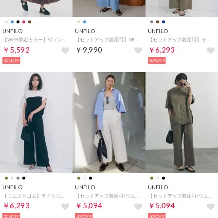
UNFILO
UNFILO
UNFILO
【WEB限定カラー】ヴィンテージシアー ギャザーワイドパンツ （[WEB限定]ブラウン）
【セットアップ着用可】DENIM light マリンパンツ （ブルー）
【セットアップ着用可】サマーセットアップ ワイドパンツ （モカ）
￥5,592
￥9,990
￥6,293
20%OFF
30%OFF
UNFILO
UNFILO
UNFILO
【ウエストゴム】ライトジョーゼット イージーワイドパンツ （ブラック）
【セットアップ着用可/ウエストゴム】FINE MOVE ギャザーワイドパンツ （オフ）
【セットアップ着用可/ウエストゴム】FINE MOVE ギャザーワイドパンツ （カーキ）
￥6,293
￥5,094
￥5,094
30%OFF
40%OFF
40%OFF