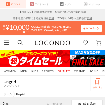
ロコンド
アウトレット
メゾン
マガシーク
【お知らせ】お盆期間の営業・配送についてのご案内
詳細
熊本地震の影響による配送遅延
詳細
｜7/30 (木) 14時〜 送料改訂
詳細
10,000
COLE..
Reebok
YOSUKE
HILLS..
キャンペーン
Z-CRAFT
CAWAII
mis..
NIKE
WOMEN
MEN
KIDS
SPORTS
OUTLET
COSME
HOME
B
Ungrid
アングリッド
お気に入り
ホーム
Ungrid
2
サイズ
絞り込む
件