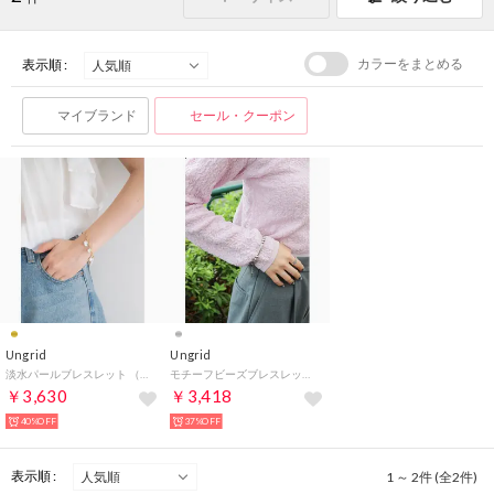
カラーをまとめる
表示順 :
マイブランド
セール・クーポン
Ungrid
Ungrid
淡水パールブレスレット （ゴールド）
モチーフビーズブレスレット （シルバー）
￥3,630
￥3,418
40%OFF
37%OFF
表示順 :
1 ～ 2件 (全2件)