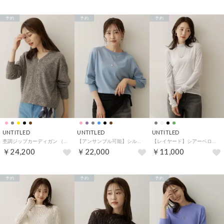
予約
予約
予約
UNTITLED
UNTITLED
UNTITLED
杢調ジップカーディガン （ブラウン(443)）
【アンサンブル可能】シルクウールカシミヤプルオーバー （ブルー(091)）
【レイヤード】シアーベロアハイネックトップス （ライトグレー(010)）
￥24,200
￥22,000
￥11,000
予約
予約
予約