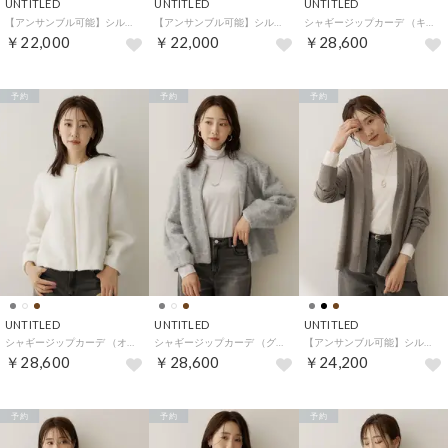
UNTITLED
UNTITLED
UNTITLED
【アンサンブル可能】シルクウールカシミヤプルオーバー （パープル(081)）
【アンサンブル可能】シルクウールカシミヤプルオーバー （グレージュ(050)）
シャギージップカーデ （キャメルブラウン(041)）
￥22,000
￥22,000
￥28,600
予約
予約
予約
UNTITLED
UNTITLED
UNTITLED
シャギージップカーデ （オフホワイト(003)）
シャギージップカーデ （グレー(012)）
【アンサンブル可能】シルクウールカシミヤカーディガン （モカブラウン(042)）
￥28,600
￥28,600
￥24,200
予約
予約
予約