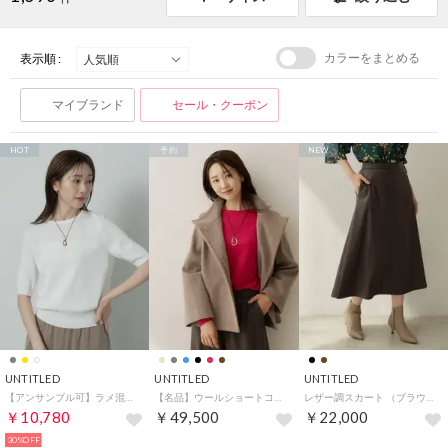
カラーをまとめる
表示順 :
マイブランド
セール・クーポン
HOT
予約
NEW
UNTITLED
UNTITLED
UNTITLED
【アンサンブル可】ラメ混クルーネックプルオーバー （ホワイト(001)）
【名品】ウールショートコート （ベージュ(052)）
レザー調スカート （ブラウン(044)）
￥10,780
￥49,500
￥22,000
30%OFF