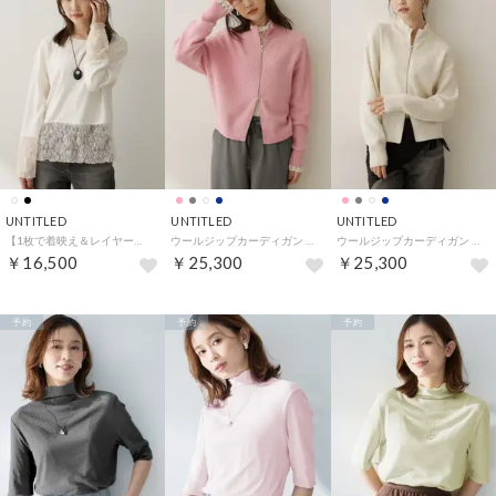
UNTITLED
UNTITLED
UNTITLED
【1枚で着映え＆レイヤードにも】レースドッキングプルオーバー （オフホワイト(003)）
ウールジップカーディガン （ライトピンク(070)）
ウールジップカーディガン （オフホワイト(003)）
￥16,500
￥25,300
￥25,300
予約
予約
予約