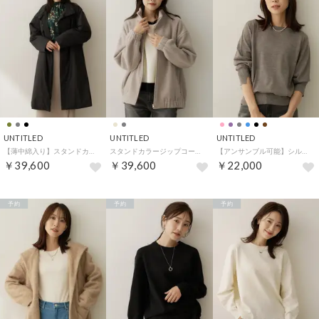
UNTITLED
UNTITLED
UNTITLED
【薄中綿入り】スタンドカラーコート （ブラック(019)）
スタンドカラージップコート （ライトベージュ(051)）
【アンサンブル可能】シルクウールカシミヤプルオーバー （モカブラウン(042)）
￥39,600
￥39,600
￥22,000
予約
予約
予約