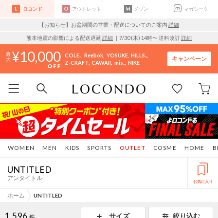
ロコンド
アウトレット
メゾン
マガシーク
【お知らせ】お盆期間の営業・配送についてのご案内
詳細
熊本地震の影響による配送遅延
詳細
｜7/30 (木) 14時〜 送料改訂
詳細
10,000
COLE..
Reebok
YOSUKE
HILLS..
キャンペーン
Z-CRAFT
CAWAII
mis..
NIKE
WOMEN
MEN
KIDS
SPORTS
OUTLET
COSME
HOME
B
UNTITLED
アンタイトル
お気に入り
ホーム
UNTITLED
1,596
サイズ
絞り込む
件