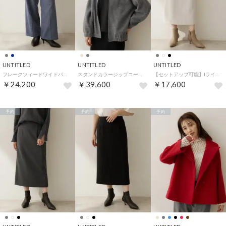
UNTITLED
UNTITLED
UNTITLED
フレークツィードワイドパンツ （ネイビー(094)）
スタンドカラージップコート （チャコールグレー(013)）
【セットアップ可能】Iラインシルエットスカート （アイボリー(004)）
￥24,200
￥39,600
￥17,600
予約
予約
予約