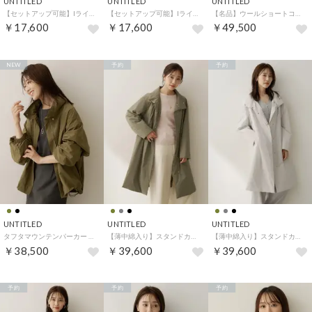
UNTITLED
UNTITLED
UNTITLED
【セットアップ可能】Iラインシルエットスカート （チャコールグレー(014)）
【セットアップ可能】Iラインシルエットスカート （ブラック(019)）
【名品】ウールショートコート （レッド(063)）
￥17,600
￥17,600
￥49,500
NEW
予約
予約
UNTITLED
UNTITLED
UNTITLED
タフタマウンテンパーカー （カーキ(027)）
【薄中綿入り】スタンドカラーコート （カーキ(027)）
【薄中綿入り】スタンドカラーコート （グレージュ(050)）
￥38,500
￥39,600
￥39,600
予約
予約
予約