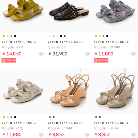
YOSHITO de ORANGE
YOSHITO de ORANGE
YOSHITO de ORANGE
サンダル （OLV）
ミュール （BL）
サンダル （DENIM）
￥14,850
￥31,900
￥11,880
50%OFF
60%OFF
YOSHITO de ORANGE
YOSHITO de ORANGE
YOSHITO de ORANGE
サンダル （GD）
サンダル （LCAM）
サンダル （LKHA）
￥11,880
￥8,855
￥8,855