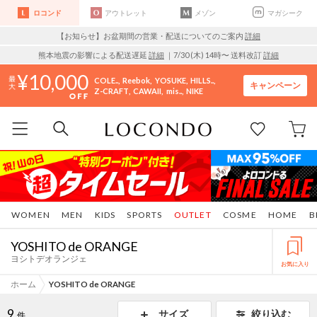
ロコンド
アウトレット
メゾン
マガシーク
【お知らせ】お盆期間の営業・配送についてのご案内
詳細
熊本地震の影響による配送遅延
詳細
｜7/30 (木) 14時〜 送料改訂
詳細
10,000
COLE..
Reebok
YOSUKE
HILLS..
キャンペーン
Z-CRAFT
CAWAII
mis..
NIKE
WOMEN
MEN
KIDS
SPORTS
OUTLET
COSME
HOME
B
YOSHITO de ORANGE
ヨシトデオランジェ
お気に入り
ホーム
YOSHITO de ORANGE
9
サイズ
絞り込む
件