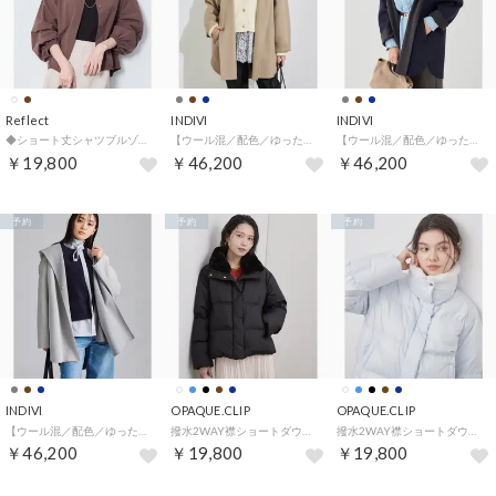
Reflect
INDIVI
INDIVI
◆ショート丈シャツブルゾン （ブラウン(043)）
【ウール混／配色／ゆったり】ミドル丈リバーフーディコート （キャメルブラウン(041)）
【ウール混／配色／ゆったり】ミドル丈リバーフーディコート （ネイビー(594)）
￥19,800
￥46,200
￥46,200
予約
予約
予約
INDIVI
OPAQUE.CLIP
OPAQUE.CLIP
【ウール混／配色／ゆったり】ミドル丈リバーフーディコート （グレー(512)）
撥水2WAY襟ショートダウン【防風／抗菌防臭／洗濯機OK】《5col／SS～LL》 （ブラック(019)）
撥水2WAY襟ショートダウン【防風／抗菌防臭／洗濯機OK】《5col／SS～LL》 （サックスブルー(890)）
￥46,200
￥19,800
￥19,800