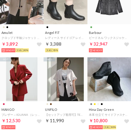
Amulet
Angel FiT
Barbour
クロップド半袖ジャケット レディース 10代 20代 30代 韓国ファッション 春 夏 カジュアル 可愛い シンプル おしゃれ 大人 無地 羽織り （ベージュ）
レディース サイドゴア レインブーツ レインシューズ ネオプレン クロロプレンゴム af_22032 （ブラック）
ビードネル ワックスジャケット ジャケット （セージ）
￥3,892
￥3,388
￥32,947
39%OFF
20%
15%
42%OFF
HOT
HOT
HOT
MANGO
UNFILO
Hina Day Green
ブレザー .-- IGUANA （レッド）
【セットアップ着用可】TENNEN TOUCH COOL ハーフスリーブ ジャケット （ベージュ）
本革 仕立て サイドファスナー 厚底 オープントゥ ブーティ サンダル （ブラック）
￥12,530
￥11,990
￥10,800
30%OFF
41%OFF
10%