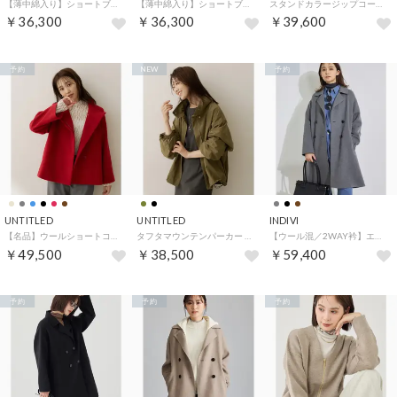
【薄中綿入り】ショートブルゾン （ブラック(019)）
【薄中綿入り】ショートブルゾン （グレージュ(050)）
スタンドカラージップコート （チャコールグレー(013)）
￥36,300
￥36,300
￥39,600
予約
NEW
予約
UNTITLED
UNTITLED
INDIVI
【名品】ウールショートコート （レッド(063)）
タフタマウンテンパーカー （カーキ(027)）
【ウール混／2WAY衿】エアリーウールリバーコート （チャコールグレー(913)）
￥49,500
￥38,500
￥59,400
予約
予約
予約