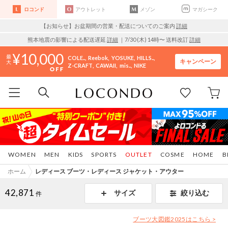
ロコンド
アウトレット
メゾン
マガシーク
【お知らせ】お盆期間の営業・配送についてのご案内
詳細
熊本地震の影響による配送遅延
詳細
｜7/30 (木) 14時〜 送料改訂
詳細
10,000
COLE..
Reebok
YOSUKE
HILLS..
キャンペーン
Z-CRAFT
CAWAII
mis..
NIKE
WOMEN
MEN
KIDS
SPORTS
OUTLET
COSME
HOME
B
ホーム
レディース ブーツ・レディース ジャケット・アウター
42,871
サイズ
絞り込む
件
ブーツ大図鑑2025はこちら >