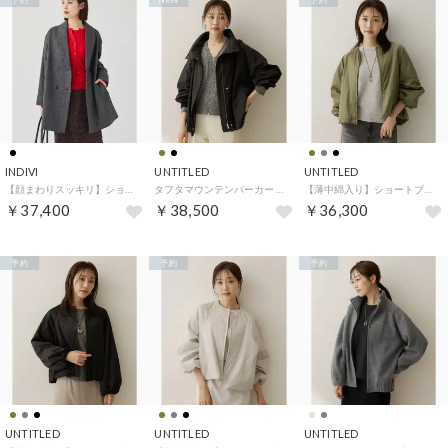
予約
NEW
予約
INDIVI
UNTITLED
UNTITLED
【顔まわりスッキリ】ショールカラー ミドル丈コート （スミクロ(418)）
タフタマウンテンパーカー （ブラック(019)）
【薄中綿入り】ショートブルゾン （カーキ(027)）
￥37,400
￥38,500
￥36,300
予約
予約
予約
UNTITLED
UNTITLED
UNTITLED