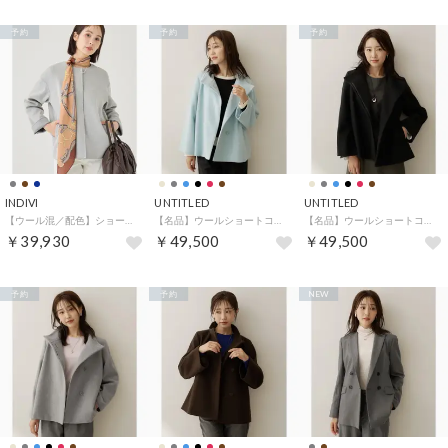
予約
予約
予約
INDIVI
UNTITLED
UNTITLED
【ウール混／配色】ショート丈リバー丸首コート （グレー(512)）
【名品】ウールショートコート （サックスブルー(090)）
【名品】ウールショートコート （ブラック(019)）
￥39,930
￥49,500
￥49,500
予約
予約
NEW