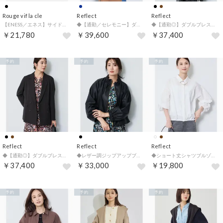
Rouge vif la cle
Reflect
Reflect
【ENESS／エネス】サイドゴアブーツ / ショートブーツ / 牛革【予約】 （ブラック）
◆【通勤／セレモニー】ダブルブレザージャケット （ネイビー(094)）
◆【通勤◎】ダブルブレストデザインテーラードジャケット （ブラック(219)）
￥21,780
￥39,600
￥37,400
予約
予約
予約
Reflect
Reflect
Reflect
◆【通勤◎】ダブルブレストデザインテーラードジャケット （ブラウン(244)）
◆レザー調ジップアップブルゾン （ブラック(019)）
◆ショート丈シャツブルゾン （ホワイト(001)）
￥37,400
￥33,000
￥19,800
予約
予約
予約