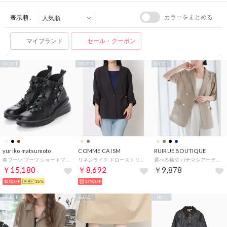
カラーをまとめる
表示順 :
マイブランド
セール・クーポン
SELECT
SELECT
SELECT
yuriko matsumoto
COMME CA ISM
RUIRUE BOUTIQUE
春ブーツ ブーツ ショートブーツ 4E お花 本革 旅行 軽量底 日本製 （BL）
リネンライク ドローストリングス シャツジャケット / セットアップ対応 （チャコール）
選べる袖丈 パナマシアーテーラードジャケット （半袖/ベージュ）
￥15,180
￥8,692
￥9,878
12%OFF
15%
37%OFF
SELECT
SELECT
HOT