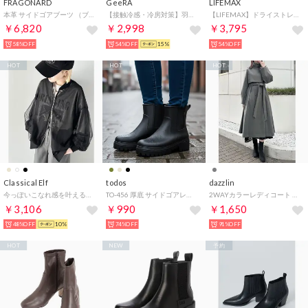
FRAGONARD
GeeRA
LIFEMAX
本革 サイドゴアブーツ （ブラック）
【接触冷感・冷房対策】羽織にもなる！オーバーサイズシャツパーカー （オフホワイト）
【LIFEMAX】ドライストレッチトラックジャケット（ポリジン加工）MS2133 （グレー）
￥6,820
￥2,998
￥3,795
58%OFF
54%OFF
15%
54%OFF
HOT
HOT
HOT
Classical Elf
todos
dazzlin
今っぽいこなれ感を叶える。チュール×シフォンレイヤードシアーブルゾン （ブラック）
TO-456 厚底 サイドゴアレインブーツ レインブーツ （ブラック）
2WAYカラーレディコート （チャコールグレー）
￥3,106
￥990
￥1,650
48%OFF
10%
74%OFF
91%OFF
HOT
NEW
予約