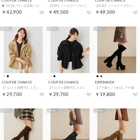
COUP DE CHANCE
COUP DE CHANCE
COUP DE CHANCE
◆【手洗い可／日本製／スーツ可】ペプラムジャケット （ピンク(072)）
【羊革】ノーカラーブルゾン （ブラック(019)）
【羊革】ノーカラーブルゾン （グレージュ(050)）
￥42,900
￥49,500
￥49,500
予約
予約
予約
COUP DE CHANCE
COUP DE CHANCE
ESPERANZA
【ウエスト調整可】スタンド衿ブルゾン （ベージュ(052)）
【ウエスト調整可】スタンド衿ブルゾン （ブラック(019)）
【アゲ盛り／14cm】アゲ盛りマルチWAYニーハイブーツ （ブラック(119)）
￥29,700
￥29,700
￥19,800
予約
予約
予約