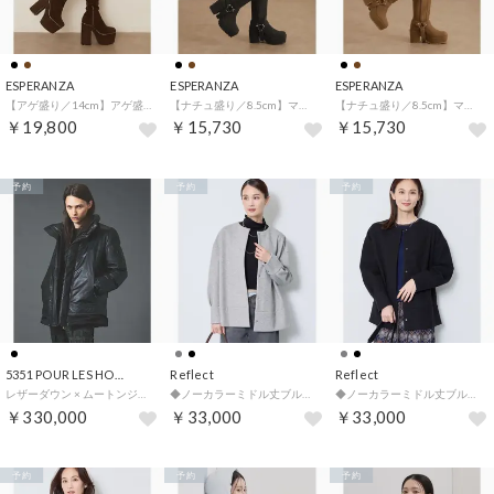
ESPERANZA
ESPERANZA
ESPERANZA
【アゲ盛り／14cm】アゲ盛りマルチWAYニーハイブーツ （モカブラウン(142)）
【ナチュ盛り／8.5cm】マルチWAYナチュ盛りリボンロングブーツ （ブラック(519)）
【ナチュ盛り／8.5cm】マルチWAYナチュ盛りリボンロングブーツ （モカブラウン(542)）
￥19,800
￥15,730
￥15,730
予約
予約
予約
5351 POUR LES HOMMES
Reflect
Reflect
レザーダウン × ムートンジャケット【予約】 （ブラック）
◆ノーカラーミドル丈ブルゾン （グレー(012)）
◆ノーカラーミドル丈ブルゾン （ブラック(019)）
￥330,000
￥33,000
￥33,000
予約
予約
予約