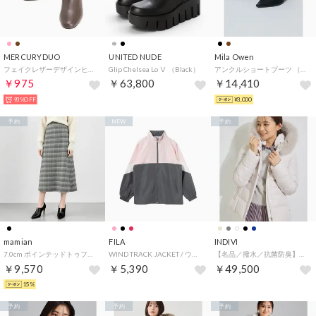
MERCURYDUO
UNITED NUDE
Mila Owen
フェイクレザーデザインヒールストレッチショートブーツ （ブラウン）
Glip Chelsea Lo Ⅴ （Black）
アンクルショートブーツ （BLK）
￥975
￥63,800
￥14,410
93%OFF
¥3,000
予約
NEW
予約
mamian
FILA
INDIVI
7.0cm ポインテッドトゥフロントスリットブーティ／7235 （ブラック）
WIND TRACK JACKET / ウィンドトラックジャケット / カジュアルウェア / レディース （PINK）
【名品／撥水／抗菌防臭】ショート丈リサイクルダウンコート （ライトグレー(011)）
￥9,570
￥5,390
￥49,500
15%
予約
予約
予約