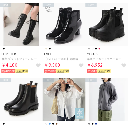
HOT
HOT
HOT
DEMETER
EVOL
YOSUKE
厚底 プラットフォーム レースアップ ロングブーツ （ブラックスムース）
【EVOL/イーボル】 晴雨兼用 太ヒールレインブーツ IO9223（ブラックエナメル）
厚底ハイカットスニーカー （ブラック）
￥4,180
￥9,300
￥6,952
43%OFF
15%
5%OFF
15%
20%OFF
15%
HOT
HOT
HOT