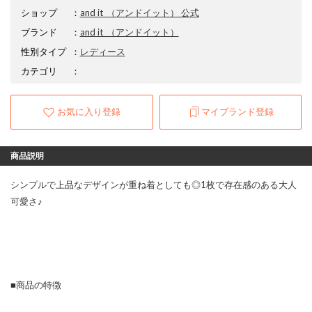
ショップ
：
and it_（アンドイット） 公式
ブランド
：
and it_
（アンドイット）
性別タイプ
：
レディース
カテゴリ
：
お気に入り登録
マイブランド登録
商品説明
シンプルで上品なデザインが重ね着としても◎1枚で存在感のある大人
可愛さ♪
■商品の特徴