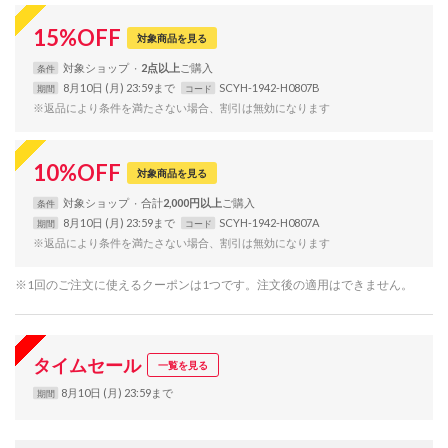
15
%
OFF
対象商品を見る
対象
ショップ
2点以上
条件
8月10日 (月) 23:59まで
SCYH-1942-H0807B
期間
コード
※返品により条件を満たさない場合、割引は無効になります
10
%
OFF
対象商品を見る
対象
ショップ
合計
2,000円以上
条件
8月10日 (月) 23:59まで
SCYH-1942-H0807A
期間
コード
※返品により条件を満たさない場合、割引は無効になります
※1回のご注文に使えるクーポンは1つです。注文後の適用はできません。
タイムセール
一覧を見る
8月10日 (月) 23:59まで
期間