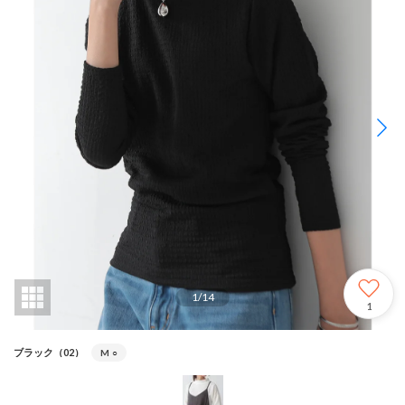
1
/
14
1
ブラック（02）
M
○