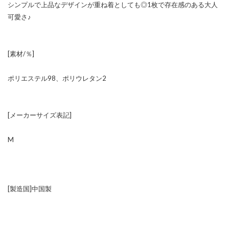
シンプルで上品なデザインが重ね着としても◎1枚で存在感のある大人
可愛さ♪
[素材/％]
ポリエステル98、ポリウレタン2
[メーカーサイズ表記]
M
[製造国]中国製