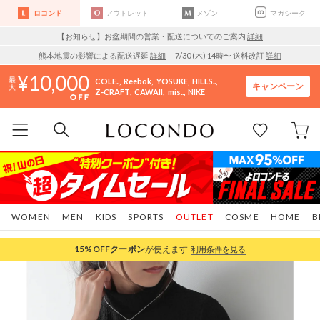
ロコンド
アウトレット
メゾン
マガシーク
【お知らせ】お盆期間の営業・配送についてのご案内
詳細
熊本地震の影響による配送遅延
詳細
｜7/30 (木) 14時〜 送料改訂
詳細
10,000
COLE..
Reebok
YOSUKE
HILLS..
キャンペーン
Z-CRAFT
CAWAII
mis..
NIKE
WOMEN
MEN
KIDS
SPORTS
OUTLET
COSME
HOME
B
15%OFF
クーポン
が使えます
利用条件を見る