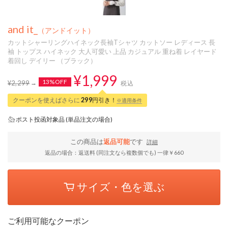
and it_
（アンドイット）
カットシャーリングハイネック長袖Tシャツ カットソー レディース 長
袖 トップス ハイネック 大人可愛い 上品 カジュアル 重ね着 レイヤード
着回し デイリー （ブラック）
¥1,999
13%OFF
¥2,299
税込
クーポンを使えばさらに
299
円引き！
※適用条件
ポスト投函対象品 (単品注文の場合)
この商品は
返品可能
です
詳細
返品の場合：返送料 (同注文なら複数個でも) 一律￥660
サイズ・色を選ぶ
ご利用可能なクーポン