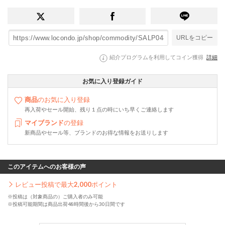
URLをコピー
紹介プログラムを利用してコイン獲得
詳細
お気に入り登録ガイド
商品
のお気に入り登録
再入荷やセール開始、残り１点の時にいち早くご連絡します
マイブランド
の登録
新商品やセール等、ブランドのお得な情報をお送りします
このアイテムへのお客様の声
レビュー投稿で最大
2,000
ポイント
※投稿は（対象商品の）ご購入者のみ可能
※投稿可能期間は商品出荷48時間後から30日間です