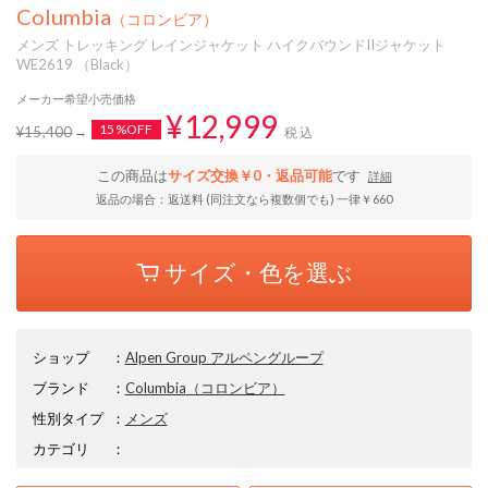
Columbia
（コロンビア）
メンズ トレッキング レインジャケット ハイクバウンドIIジャケット
WE2619 （Black）
メーカー希望小売価格
¥12,999
15%OFF
¥15,400
税込
この商品は
サイズ交換￥0・返品可能
です
詳細
返品の場合：返送料 (同注文なら複数個でも) 一律￥660
サイズ・色を選ぶ
ショップ
：
Alpen Group アルペングループ
ブランド
：
Columbia
（コロンビア）
性別タイプ
：
メンズ
カテゴリ
：