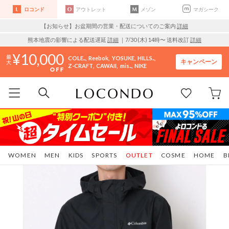
ロコンド
アウトレット
メゾン
マガシーク
【お知らせ】お盆期間の営業・配送についてのご案内
詳細
熊本地震の影響による配送遅延
詳細
｜7/30 (木) 14時〜 送料改訂
詳細
10,000
COLE..
Reebok
YOSUKE
HILLS..
キャンペーン
Z-CRAFT
CAWAII
mis..
NIKE
WOMEN
MEN
KIDS
SPORTS
OUTLET
COSME
HOME
B