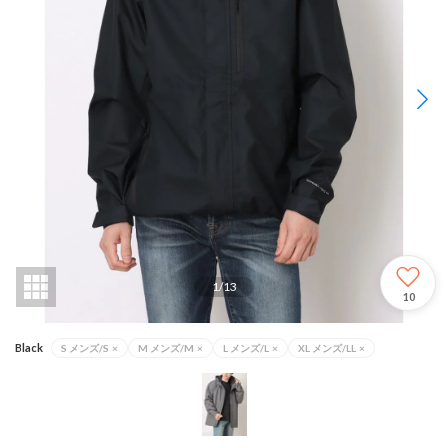
1
/
13
10
Black
S メンズ/S
×
M メンズ/M
×
L メンズ/L
×
XL メンズ/LL
×