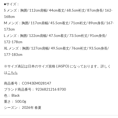
■サイズ：
S メンズ：胸囲/ 112cm肩幅/ 44cm着丈/ 68.5cm裄丈/ 87cm身長/ 162-
168cm
M メンズ：胸囲/ 117cm肩幅/ 45.5cm着丈/ 71cm裄丈/ 89cm身長/ 167-
173cm
L メンズ：胸囲/ 122cm肩幅/ 47.5cm着丈/ 73.5cm裄丈/ 91cm身長/
172-178cm
XL メンズ：胸囲/ 127cm肩幅/ 49.5cm着丈/ 76cm裄丈/ 93.5cm身長/
177-183cm
※サイズ表記は日本のサイズ規格 (JASPO) になっております。詳しく
は
こちら
商品番号
： CO943EM028147
ブランド商品番号
： 9236821216 8700
色
： Black
重さ
： 500.0g
シーズン
： 2026年 春夏