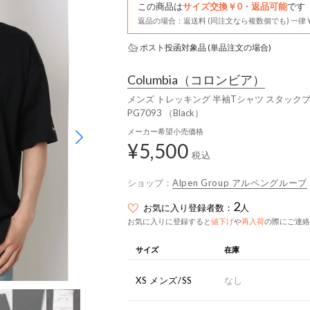
この商品は
サイズ交換￥0・返品可能
です
返品の場合：返送料 (同注文なら複数個でも) 一律￥
ポスト投函対象品 (単品注文の場合)
Columbia
（コロンビア）
メンズ トレッキング 半袖Tシャツ スタッ
PG7093 （Black）
メーカー希望小売価格
¥5,500
税込
ショップ：
Alpen Group アルペングループ
2
お気に入り登録者数：
人
お気に入りに登録すると
値下げ
や
再入荷
の際にご連絡
サイズ
在庫
XS メンズ/SS
なし