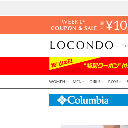
WEEKLY
¥
10
COUPON & SALE
OU
WOMEN
MEN
GIRLS
BOYS