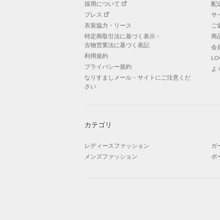
採用について
配
プレス
サ
衣装協力・リース
ご
特定商取引法に基づく表示・
商
古物営業法に基づく表記
会
利用規約
L
プライバシー規約
よ
なりすましメール・サイトにご注意くだ
さい
カテゴリ
レディースファッション
ガ
メンズファッション
ボ