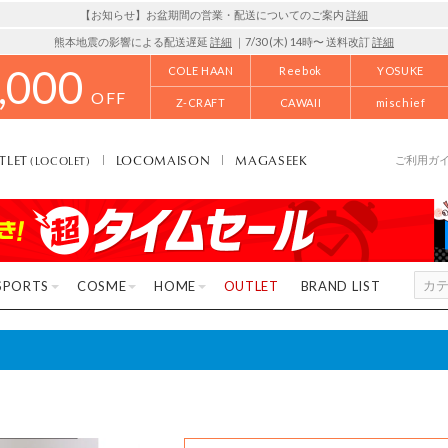
【お知らせ】お盆期間の営業・配送についてのご案内
詳細
熊本地震の影響による配送遅延
詳細
｜7/30 (木) 14時〜 送料改訂
詳細
,000
COLE HAAN
Reebok
YOSUKE
OFF
Z-CRAFT
CAWAII
mischief
TLET
LOCOMAISON
MAGASEEK
(LOCOLET)
ご利用ガ
SPORTS
COSME
HOME
OUTLET
BRAND LIST