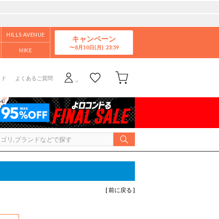
HILLS AVENUE
キャンペーン
8月10日(月)
NIKE
イド
よくあるご質問
[ 前に戻る ]