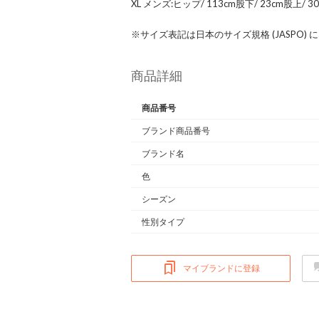
XL メンズ:ヒップ/ 113cm股下/ 23cm股上/ 30
※サイズ表記は日本のサイズ規格 (JASPO)
商品詳細
商品番号
ブランド商品番号
ブランド名
色
シーズン
性別タイプ
マイブランドに登録