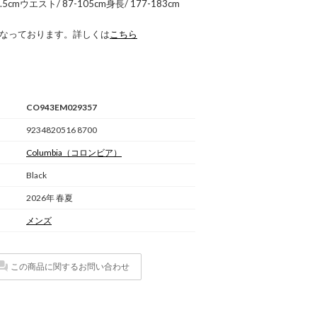
.5cmウエスト/ 87-105cm身長/ 177-183cm
 になっております。詳しくは
こちら
CO943EM029357
9234820516 8700
Columbia
（コロンビア）
Black
2026年 春夏
メンズ
この商品に関するお問い合わせ