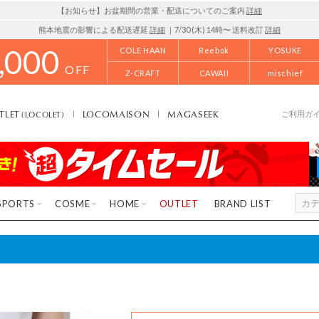
【お知らせ】お盆期間の営業・配送についてのご案内
詳細
熊本地震の影響による配送遅延
詳細
｜7/30 (木) 14時〜 送料改訂
詳細
,000
COLE HAAN
Reebok
YOSUKE
OFF
Z-CRAFT
CAWAII
mischief
TLET
LOCOMAISON
MAGASEEK
(LOCOLET)
ご利用ガ
SPORTS
COSME
HOME
OUTLET
BRAND LIST