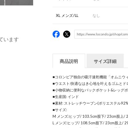
XL メンズ/LL
なし
ています
商品説明
サイズ詳細
■コロンビア独自の吸汗速乾機能「オムニウ
■ウエスト:快適なはき心地を叶えるゴムとド
■小物収納に便利なバックポケット&レッグ
■生産国: インド
■素材: ストレッチウーブン(ポリエステル92%
■サイズ:
M メンズ:ヒップ/ 103.5cm股下/ 23cm股上/ 2
L メンズ:ヒップ/ 108.5cm股下/ 23cm股上/ 2