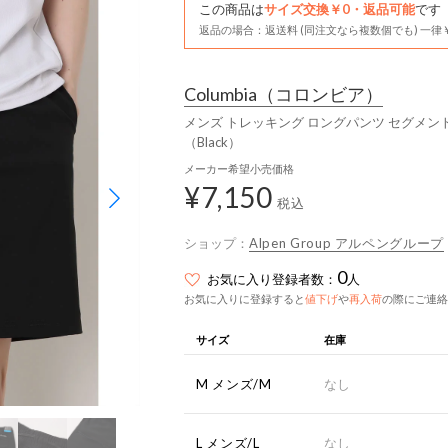
この商品は
サイズ交換￥0・返品可能
です
返品の場合：返送料 (同注文なら複数個でも) 一律￥
Columbia
（コロンビア）
メンズ トレッキング ロングパンツ セグメント
（Black）
メーカー希望小売価格
¥7,150
税込
ショップ：
Alpen Group アルペングループ
0
お気に入り登録者数：
人
お気に入りに登録すると
値下げ
や
再入荷
の際にご連絡
サイズ
在庫
M メンズ/M
なし
L メンズ/L
なし