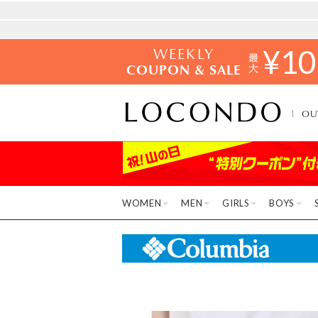
WEEKLY
¥
10
COUPON & SALE
OU
WOMEN
MEN
GIRLS
BOYS