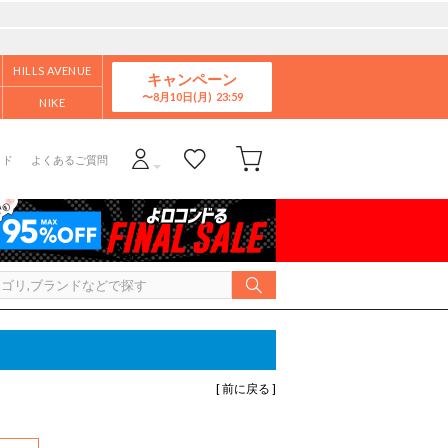
HILLS AVENUE
キャンペーン
8月10日(月)
NIKE
イド
よくあるご質問
[ 前に戻る ]